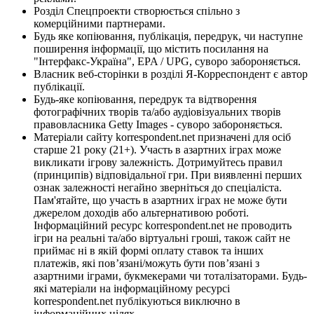
Розділ Спецпроекти створюється спільно з
комерційними партнерами.
Будь яке копіювання, публікація, передрук, чи наступне
поширення інформації, що містить посилання на
"Інтерфакс-Україна", EPA / UPG, суворо забороняється.
Власник веб-сторінки в розділі Я-Корреспондент є автор
публікації.
Будь-яке копіювання, передрук та відтворення
фотографічних творів та/або аудіовізуальних творів
правовласника Getty Images - суворо забороняється.
Матеріали сайту korrespondent.net призначені для осіб
старше 21 року (21+). Участь в азартних іграх може
викликати ігрову залежність. Дотримуйтесь правил
(принципів) відповідальної гри. При виявленні перших
ознак залежності негайно зверніться до спеціаліста.
Пам'ятайте, що участь в азартних іграх не може бути
джерелом доходів або альтернативою роботі.
Інформаційний ресурс korrespondent.net не проводить
ігри на реальні та/або віртуальні гроші, також сайт не
приймає ні в якій формі оплату ставок та інших
платежів, які пов’язані/можуть бути пов’язані з
азартними іграми, букмекерами чи тоталізаторами. Будь-
які матеріали на інформаційному ресурсі
korrespondent.net публікуються виключно в
інформаційних цілях.