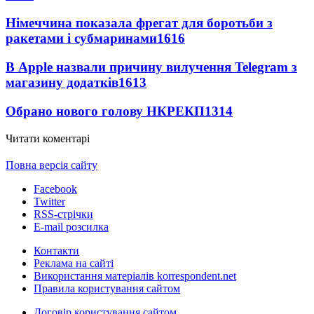
Німеччина показала фрегат для боротьби з
ракетами і субмаринами
1616
В Apple назвали причину вилучення Telegram з
магазину додатків
1613
Обрано нового голову НКРЕКП
1314
Читати коментарі
Повна версія сайту
Facebook
Twitter
RSS-стрічки
E-mail розсилка
Контакти
Реклама на сайті
Використання матеріалів korrespondent.net
Правила користування сайтом
Договір користування сайтом