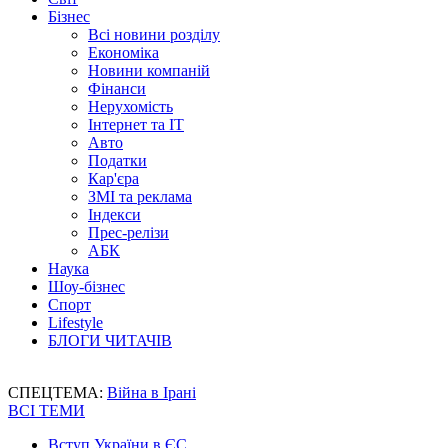
Бізнес
Всі новини розділу
Економіка
Новини компаній
Фінанси
Нерухомість
Інтернет та IT
Авто
Податки
Кар'єра
ЗМІ та реклама
Індекси
Прес-релізи
АБК
Наука
Шоу-бізнес
Спорт
Lifestyle
БЛОГИ ЧИТАЧІВ
СПЕЦТЕМА:
Війна в Ірані
ВСІ ТЕМИ
Вступ України в ЄС