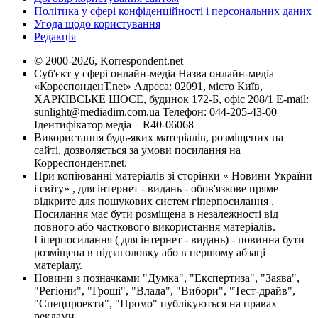
Політика у сфері конфіденційності і персональних даних
Угода щодо користування
Редакція
© 2000-2026, Korrespondent.net
Суб'єкт у сфері онлайн-медіа Назва онлайн-медіа –
«КореспонденТ.net» Адреса: 02091, місто Київ,
ХАРКІВСЬКЕ ШОСЕ, будинок 172-Б, офіс 208/1 E-mail:
sunlight@mediadim.com.ua
Телефон: 044-205-43-00
Ідентифікатор медіа – R40-06068
Використання будь-яких матеріалів, розміщених на
сайті, дозволяється за умови посилання на
Корреспондент.net.
При копіюванні матеріалів зі сторінки « Новини України
і світу» , для інтернет - видань - обов'язкове пряме
відкрите для пошукових систем гіперпосилання .
Посилання має бути розміщена в незалежності від
повного або часткового використання матеріалів.
Гіперпосилання ( для інтернет - видань) - повинна бути
розміщена в підзаголовку або в першому абзаці
матеріалу.
Новини з позначками "Думка", "Експертиза", "Заява",
"Регіони", "Гроші", "Влада", "Вибори", "Тест-драйв",
"Спецпроекти", "Промо" публікуються на правах
реклами.