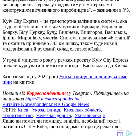
велопарковки. Перевагу віддаватимуть матеріалам і
конструкціям вітчизняного виробництва", – зазначили в УЗ.
Kyiv City Express – це транспортна залізнична система, яка
з'єднає зі столицею міста-супутники: Бровари, Бориспіль,
Боярку, Білу Церкву, Бучу, Вишневе, Вишгород, Васильків,
Ірпінь, Миронівку, Фастів. Система налічуватиме 46 станцій
та охопить приблизно 343 км шляху, також буде новий,
модернізований рухомий склад електропоїздів.
У грудні минулого року у рамках проекту Kyiv City Express
почали курсувати приміськи поїзди з Василькова до Києва.
Зазначимо, що у 2022 році
Укрзалізниця не підвищуватиме
ціни
на квитки.
Новини від
Корреспондент.net
у Telegram. Підписуйтесь на
наш канал
https://t.me/korrespondentnet
Читайте Korrespondent.net в Google News
ТЕГИ:
Киев
,
Укрзалізниця
,
Киевская область
,
строительство
,
железная дорога
,
Укрзализныця
Якщо ви помітили помилку, виділіть необхідний текст і
натисніть Ctrl + Enter, щоб повідомити про це редакцію.