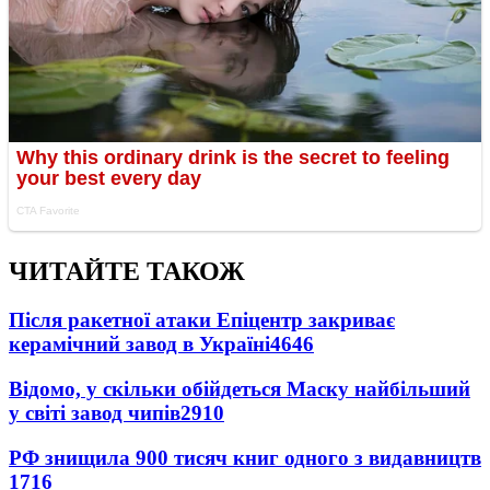
ЧИТАЙТЕ ТАКОЖ
Після ракетної атаки Епіцентр закриває
керамічний завод в Україні
4646
Відомо, у скільки обійдеться Маску найбільший
у світі завод чипів
2910
РФ знищила 900 тисяч книг одного з видавництв
1716