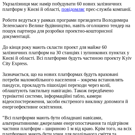
Укрзалізниця має намір побудувати 60 нових залізничних
платформ у Києві й області,
повідомляє
прес-служба компанії.
Роботи ведуться у рамках програми президента Володимира
Зеленського Велике будівництво, навіть оголошено тендер на
пошук партнера для розробки проектно-кошторисної
документації.
До кінця року мають скласти проект для майже 60
залізничних платформ на 30 станціях і зупинкових пунктах у
Києві й області. Всі платформи будуть частиною проекту Kyiv
City Eхpress.
Зазначається, що на нових платформах будуть враховані
потреби маломобільного населення – зокрема встановлять
пандуси, прокладуть пішохідні переходи через колії,
облаштують тактильну навігацію. Також передбачено
турнікетні системи, інформаційні табло, камери
відеоспостереження, засоби екстреного виклику допомоги й
енергоефективне освітлення.
"Всі платформи мають бути обладнані навісами,
альтернативними джерелами енергопостачання та підігрівом
частини платформ – шириною 1 м від краю. Крім того, на всіх
платформах мають бути урни для роздільного сміття та