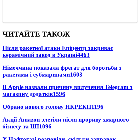
ЧИТАЙТЕ ТАКОЖ
Після ракетної атаки Епіцентр закриває
керамічний завод в Україні
4463
Німеччина показала фрегат для боротьби з
ракетами і субмаринами
1603
В Apple назвали причину вилучення Telegram з
магазину додатків
1596
Обрано нового голову НКРЕКП
1196
Акції Amazon злетіли після прориву хмарного
бізнесу та ШІ
1096
У Нафтогазі розповіли, скільки заправок