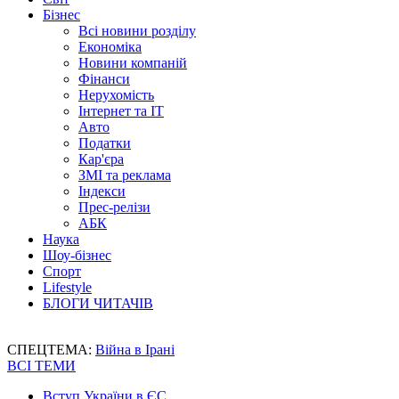
Бізнес
Всі новини розділу
Економіка
Новини компаній
Фінанси
Нерухомість
Інтернет та IT
Авто
Податки
Кар'єра
ЗМІ та реклама
Індекси
Прес-релізи
АБК
Наука
Шоу-бізнес
Спорт
Lifestyle
БЛОГИ ЧИТАЧІВ
СПЕЦТЕМА:
Війна в Ірані
ВСІ ТЕМИ
Вступ України в ЄС