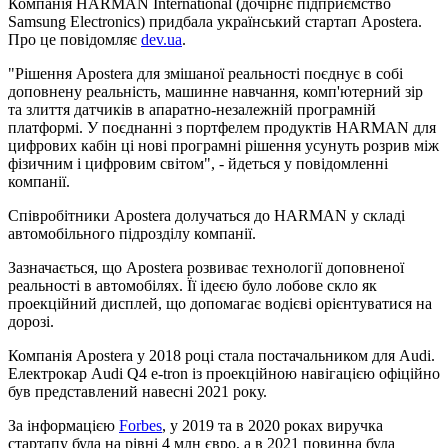
Компанія HARMAN International (дочірнє підприємство
Samsung Electronics) придбала український стартап Apostera.
Про це повідомляє
dev.ua
.
"Рішення Apostera для змішаної реальності поєднує в собі
доповнену реальність, машинне навчання, комп'ютерний зір
та злиття датчиків в апаратно-незалежній програмній
платформі. У поєднанні з портфелем продуктів HARMAN для
цифрових кабін ці нові програмні рішення усунуть розрив між
фізичним і цифровим світом", - йдеться у повідомленні
компанії.
Співробітники Apostera долучаться до HARMAN у складі
автомобільного підрозділу компанії.
Зазначається, що Apostera розвиває технології доповненої
реальності в автомобілях. Її ідеєю було лобове скло як
проекційний дисплей, що допомагає водієві орієнтуватися на
дорозі.
Компанія Apostera у 2018 році стала постачальником для Audi.
Електрокар Audi Q4 e-tron із проекційною навігацією офіційно
був представлений навесні 2021 року.
За інформацією
Forbes
, у 2019 та в 2020 роках виручка
стартапу була на рівні 4 млн євро, а в 2021 повинна була