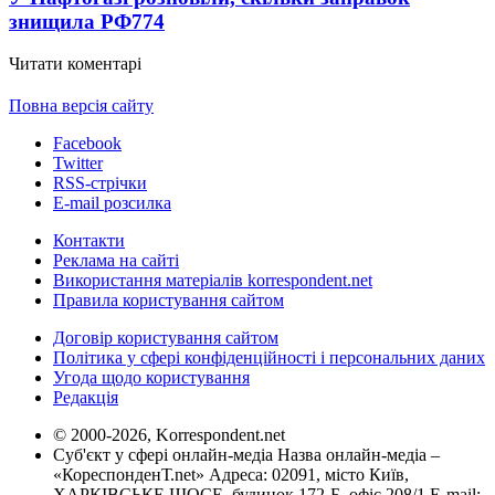
знищила РФ
774
Читати коментарі
Повна версія сайту
Facebook
Twitter
RSS-стрічки
E-mail розсилка
Контакти
Реклама на сайті
Використання матеріалів korrespondent.net
Правила користування сайтом
Договір користування сайтом
Політика у сфері конфіденційності і персональних даних
Угода щодо користування
Редакція
© 2000-2026, Korrespondent.net
Суб'єкт у сфері онлайн-медіа Назва онлайн-медіа –
«КореспонденТ.net» Адреса: 02091, місто Київ,
ХАРКІВСЬКЕ ШОСЕ, будинок 172-Б, офіс 208/1 E-mail: