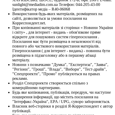
sunlight@mediadim.com.ua
Телефон: 044-205-43-00
Ідентифікатор медіа – R40-06068
Використання будь-яких матеріалів, розміщених на
сайті, дозволяється за умови посилання на
Корреспондент.net.
При копіюванні матеріалів зі сторінки « Новини України
і світу» , для інтернет - видань - обов'язкове пряме
відкрите для пошукових систем гіперпосилання .
Посилання має бути розміщена в незалежності від
повного або часткового використання матеріалів.
Гіперпосилання ( для інтернет - видань) - повинна бути
розміщена в підзаголовку або в першому абзаці
матеріалу.
Новини з позначками "Думка", "Експертиза", "Заява",
"Регіони", "Гроші", "Влада", "Вибори", "Тест-драйв",
"Спецпроекти", "Промо" публікуються на правах
реклами.
Розділ Спецпроекти створюється спільно з
комерційними партнерами.
Будь яке копіювання, публікація, передрук, чи наступне
поширення інформації, що містить посилання на
"Інтерфакс-Україна", EPA / UPG, суворо забороняється.
Власник веб-сторінки в розділі Я-Корреспондент є автор
публікації.