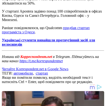
збільшитися на 50%.
У стартапі Apostera задіяно понад 100 співробітників в офісах
Києва, Одеси та Санкт-Петербурга. Головний офіс - у
Мюнхені.
Раніше повідомлялося, що Qualcomm
придбав стартап
програміста з Одеси
.
Українські студенти винайшли протиугінний засіб для
велосипедів
Новини від
Корреспондент.net
в Telegram. Підписуйтесь на
наш канал
https://t.me/korrespondentnet
Читайте Korrespondent.net в Google News
ТЕГИ:
автомобили
,
стартап
Якщо ви помітили помилку, виділіть необхідний текст і
натисніть Ctrl + Enter, щоб повідомити про це редакцію.