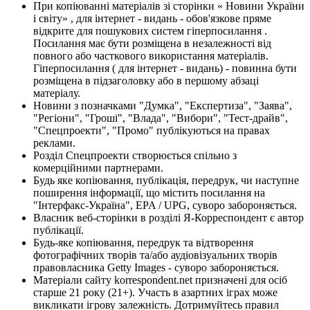
При копіюванні матеріалів зі сторінки « Новини України
і світу» , для інтернет - видань - обов'язкове пряме
відкрите для пошукових систем гіперпосилання .
Посилання має бути розміщена в незалежності від
повного або часткового використання матеріалів.
Гіперпосилання ( для інтернет - видань) - повинна бути
розміщена в підзаголовку або в першому абзаці
матеріалу.
Новини з позначками "Думка", "Експертиза", "Заява",
"Регіони", "Гроші", "Влада", "Вибори", "Тест-драйв",
"Спецпроекти", "Промо" публікуються на правах
реклами.
Розділ Спецпроекти створюється спільно з
комерційними партнерами.
Будь яке копіювання, публікація, передрук, чи наступне
поширення інформації, що містить посилання на
"Інтерфакс-Україна", EPA / UPG, суворо забороняється.
Власник веб-сторінки в розділі Я-Корреспондент є автор
публікації.
Будь-яке копіювання, передрук та відтворення
фотографічних творів та/або аудіовізуальних творів
правовласника Getty Images - суворо забороняється.
Матеріали сайту korrespondent.net призначені для осіб
старше 21 року (21+). Участь в азартних іграх може
викликати ігрову залежність. Дотримуйтесь правил