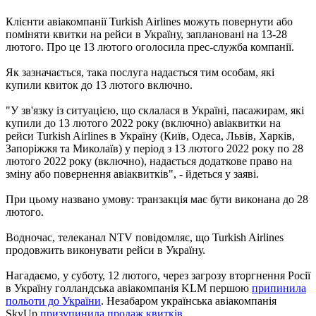
Клієнти авіакомпанії Turkish Airlines можуть повернути або
поміняти квитки на рейси в Україну, заплановані на 13-28
лютого. Про це 13 лютого оголосила прес-служба компанії.
Як зазначається, така послуга надається тим особам, які
купили квиток до 13 лютого включно.
"У зв'язку із ситуацією, що склалася в Україні, пасажирам, які
купили до 13 лютого 2022 року (включно) авіаквитки на
рейси Turkish Airlines в Україну (Київ, Одеса, Львів, Харків,
Запоріжжя та Миколаїв) у період з 13 лютого 2022 року по 28
лютого 2022 року (включно), надається додаткове право на
зміну або повернення авіаквитків", - йдеться у заяві.
При цьому названо умову: транзакція має бути виконана до 28
лютого.
Водночас, телеканал NTV повідомляє, що Turkish Airlines
продовжить виконувати рейси в Україну.
Нагадаємо, у суботу, 12 лютого, через загрозу вторгнення Росії
в Україну голландська авіакомпанія KLM першою
припинила
польоти до України
. Незабаром українська авіакомпанія
SkyUp
призупинила продаж квитків
.