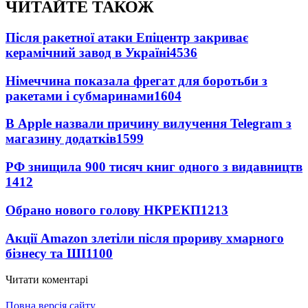
ЧИТАЙТЕ ТАКОЖ
Після ракетної атаки Епіцентр закриває
керамічний завод в Україні
4536
Німеччина показала фрегат для боротьби з
ракетами і субмаринами
1604
В Apple назвали причину вилучення Telegram з
магазину додатків
1599
РФ знищила 900 тисяч книг одного з видавництв
1412
Обрано нового голову НКРЕКП
1213
Акції Amazon злетіли після прориву хмарного
бізнесу та ШІ
1100
Читати коментарі
Повна версія сайту