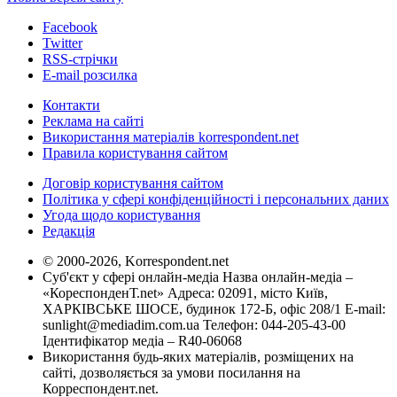
Facebook
Twitter
RSS-стрічки
E-mail розсилка
Контакти
Реклама на сайті
Використання матеріалів korrespondent.net
Правила користування сайтом
Договір користування сайтом
Політика у сфері конфіденційності і персональних даних
Угода щодо користування
Редакція
© 2000-2026, Korrespondent.net
Суб'єкт у сфері онлайн-медіа Назва онлайн-медіа –
«КореспонденТ.net» Адреса: 02091, місто Київ,
ХАРКІВСЬКЕ ШОСЕ, будинок 172-Б, офіс 208/1 E-mail:
sunlight@mediadim.com.ua
Телефон: 044-205-43-00
Ідентифікатор медіа – R40-06068
Використання будь-яких матеріалів, розміщених на
сайті, дозволяється за умови посилання на
Корреспондент.net.