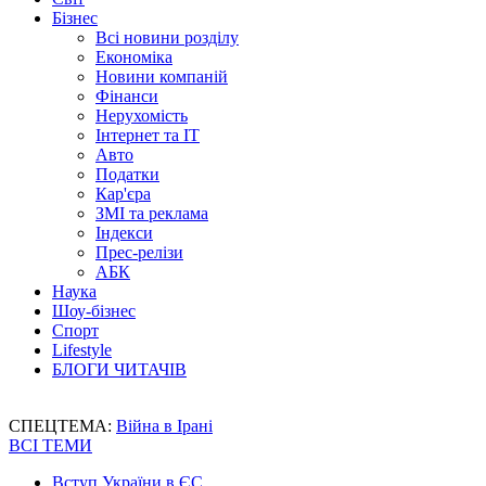
Бізнес
Всі новини розділу
Економіка
Новини компаній
Фінанси
Нерухомість
Інтернет та IT
Авто
Податки
Кар'єра
ЗМІ та реклама
Індекси
Прес-релізи
АБК
Наука
Шоу-бізнес
Спорт
Lifestyle
БЛОГИ ЧИТАЧІВ
СПЕЦТЕМА:
Війна в Ірані
ВСІ ТЕМИ
Вступ України в ЄС