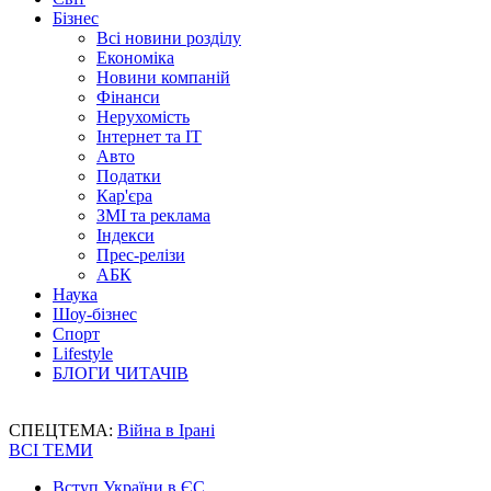
Бізнес
Всі новини розділу
Економіка
Новини компаній
Фінанси
Нерухомість
Інтернет та IT
Авто
Податки
Кар'єра
ЗМІ та реклама
Індекси
Прес-релізи
АБК
Наука
Шоу-бізнес
Спорт
Lifestyle
БЛОГИ ЧИТАЧІВ
СПЕЦТЕМА:
Війна в Ірані
ВСІ ТЕМИ
Вступ України в ЄС