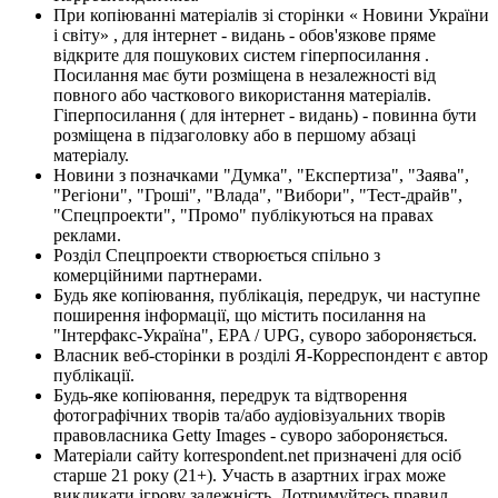
При копіюванні матеріалів зі сторінки « Новини України
і світу» , для інтернет - видань - обов'язкове пряме
відкрите для пошукових систем гіперпосилання .
Посилання має бути розміщена в незалежності від
повного або часткового використання матеріалів.
Гіперпосилання ( для інтернет - видань) - повинна бути
розміщена в підзаголовку або в першому абзаці
матеріалу.
Новини з позначками "Думка", "Експертиза", "Заява",
"Регіони", "Гроші", "Влада", "Вибори", "Тест-драйв",
"Спецпроекти", "Промо" публікуються на правах
реклами.
Розділ Спецпроекти створюється спільно з
комерційними партнерами.
Будь яке копіювання, публікація, передрук, чи наступне
поширення інформації, що містить посилання на
"Інтерфакс-Україна", EPA / UPG, суворо забороняється.
Власник веб-сторінки в розділі Я-Корреспондент є автор
публікації.
Будь-яке копіювання, передрук та відтворення
фотографічних творів та/або аудіовізуальних творів
правовласника Getty Images - суворо забороняється.
Матеріали сайту korrespondent.net призначені для осіб
старше 21 року (21+). Участь в азартних іграх може
викликати ігрову залежність. Дотримуйтесь правил