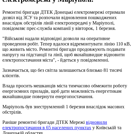
Ремонтні бригади ДТЕК Донецькі електромережі отримали
дозвіл від ЗСУ та розпочали відновлення пошкоджених
внаслідок обстрілів ліній електропередачі у Маріуполі,
повідомляє прес-служба компанії у вівторок, 1 березня.
"Військові надали відповідні дозволи на оперативне
проведення робіт. Тепер вдалося відремонтувати лінію 110 кВ,
що живить місто. Ремонтні бригади продовжують подавати
напругу на підстанції та лінії, щоб якнайшвидше відновити
електропостачання міста", - йдеться у повідомленні.
Зазначається, що без світла залишаються близько 81 тисячі
клієнтів.
Влада просить мешканців міста тимчасово обмежити роботу
енергоємних приладів, щоб дати можливість енергетикам
якнайшвидше повернути енергопостачання.
Маріуполь був знеструмлений 1 березня внаслідок масових
обстрілів.
Раніше ремонтні бригади ДТЕК Мережі
відновили
електропостачання в 65 населених пунктах
у Київській та
Донецькій областях.