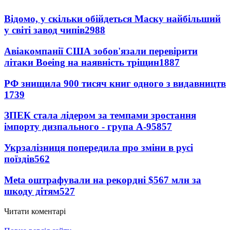
Відомо, у скільки обійдеться Маску найбільший
у світі завод чипів
2988
Авіакомпанії США зобов'язали перевірити
літаки Boeing на наявність тріщин
1887
РФ знищила 900 тисяч книг одного з видавництв
1739
ЗПЕК стала лідером за темпами зростання
імпорту дизпального - група А-95
857
Укрзалізниця попередила про зміни в русі
поїздів
562
Meta оштрафували на рекордні $567 млн за
шкоду дітям
527
Читати коментарі