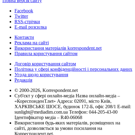
Повна версія сайту
Facebook
Twitter
RSS-стрічки
E-mail розсилка
Контакти
Реклама на сайті
Використання матеріалів korrespondent.net
Правила користування сайтом
Договір користування сайтом
Політика у сфері конфіденційності і персональних даних
Угода щодо користування
Редакція
© 2000-2026, Korrespondent.net
Суб'єкт у сфері онлайн-медіа Назва онлайн-медіа –
«КореспонденТ.net» Адреса: 02091, місто Київ,
ХАРКІВСЬКЕ ШОСЕ, будинок 172-Б, офіс 208/1 E-mail:
sunlight@mediadim.com.ua
Телефон: 044-205-43-00
Ідентифікатор медіа – R40-06068
Використання будь-яких матеріалів, розміщених на
сайті, дозволяється за умови посилання на
Корреспондент.net.