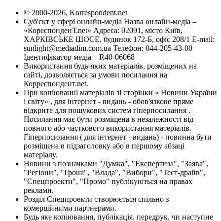
© 2000-2026, Korrespondent.net
Суб'єкт у сфері онлайн-медіа Назва онлайн-медіа –
«КореспонденТ.net» Адреса: 02091, місто Київ,
ХАРКІВСЬКЕ ШОСЕ, будинок 172-Б, офіс 208/1 E-mail:
sunlight@mediadim.com.ua
Телефон: 044-205-43-00
Ідентифікатор медіа – R40-06068
Використання будь-яких матеріалів, розміщених на
сайті, дозволяється за умови посилання на
Корреспондент.net.
При копіюванні матеріалів зі сторінки « Новини України
і світу» , для інтернет - видань - обов'язкове пряме
відкрите для пошукових систем гіперпосилання .
Посилання має бути розміщена в незалежності від
повного або часткового використання матеріалів.
Гіперпосилання ( для інтернет - видань) - повинна бути
розміщена в підзаголовку або в першому абзаці
матеріалу.
Новини з позначками "Думка", "Експертиза", "Заява",
"Регіони", "Гроші", "Влада", "Вибори", "Тест-драйв",
"Спецпроекти", "Промо" публікуються на правах
реклами.
Розділ Спецпроекти створюється спільно з
комерційними партнерами.
Будь яке копіювання, публікація, передрук, чи наступне