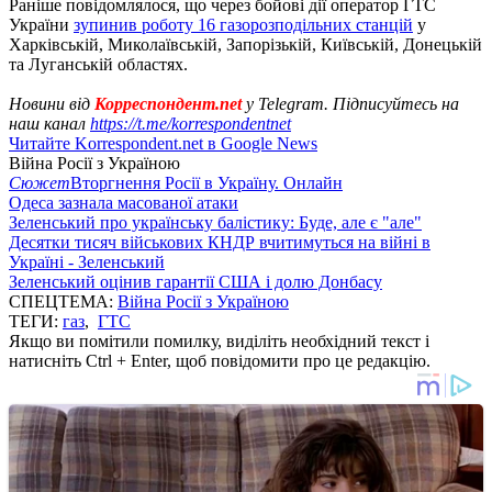
Раніше повідомлялося, що через бойові дії оператор ГТС
України
зупинив роботу 16 газорозподільних станцій
у
Харківській, Миколаївській, Запорізькій, Київській, Донецькій
та Луганській областях.
Новини від
Корреспондент.net
у Telegram. Підписуйтесь на
наш канал
https://t.me/korrespondentnet
Читайте Korrespondent.net в Google News
Війна Росії з Україною
Сюжет
Вторгнення Росії в Україну. Онлайн
Одеса зазнала масованої атаки
Зеленський про українську балістику: Буде, але є "але"
Десятки тисяч військових КНДР вчитимуться на війні в
Україні - Зеленський
Зеленський оцінив гарантії США і долю Донбасу
СПЕЦТЕМА:
Війна Росії з Україною
ТЕГИ:
газ
,
ГТС
Якщо ви помітили помилку, виділіть необхідний текст і
натисніть Ctrl + Enter, щоб повідомити про це редакцію.