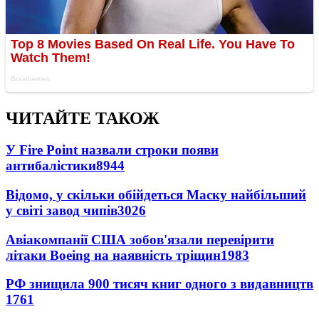
ЧИТАЙТЕ ТАКОЖ
У Fire Point назвали строки появи
антибалістики
8944
Відомо, у скільки обійдеться Маску найбільший
у світі завод чипів
3026
Авіакомпанії США зобов'язали перевірити
літаки Boeing на наявність тріщин
1983
РФ знищила 900 тисяч книг одного з видавництв
1761