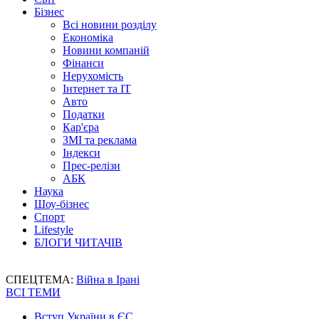
Бізнес
Всі новини розділу
Економіка
Новини компаній
Фінанси
Нерухомість
Інтернет та IT
Авто
Податки
Кар'єра
ЗМІ та реклама
Індекси
Прес-релізи
АБК
Наука
Шоу-бізнес
Спорт
Lifestyle
БЛОГИ ЧИТАЧІВ
СПЕЦТЕМА:
Війна в Ірані
ВСІ ТЕМИ
Вступ України в ЄС