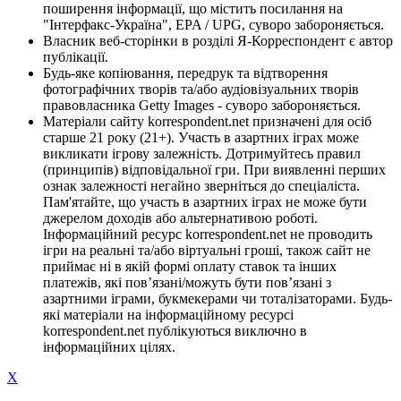
поширення інформації, що містить посилання на
"Інтерфакс-Україна", EPA / UPG, суворо забороняється.
Власник веб-сторінки в розділі Я-Корреспондент є автор
публікації.
Будь-яке копіювання, передрук та відтворення
фотографічних творів та/або аудіовізуальних творів
правовласника Getty Images - суворо забороняється.
Матеріали сайту korrespondent.net призначені для осіб
старше 21 року (21+). Участь в азартних іграх може
викликати ігрову залежність. Дотримуйтесь правил
(принципів) відповідальної гри. При виявленні перших
ознак залежності негайно зверніться до спеціаліста.
Пам'ятайте, що участь в азартних іграх не може бути
джерелом доходів або альтернативою роботі.
Інформаційний ресурс korrespondent.net не проводить
ігри на реальні та/або віртуальні гроші, також сайт не
приймає ні в якій формі оплату ставок та інших
платежів, які пов’язані/можуть бути пов’язані з
азартними іграми, букмекерами чи тоталізаторами. Будь-
які матеріали на інформаційному ресурсі
korrespondent.net публікуються виключно в
інформаційних цілях.
X