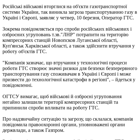
Російські військові вторглися на об'єкти газотранспортної
системи України, так виникла загроза транспортуванню газу в
Україні і Європі, заявляє у четвер, 10 березня, Оператор ГТС.
Зокрема повідомляється про спроби російських військових і
озброєних угруповань т.зв."ЛНР" потрапити на територію
компресорних станцій Новопсков Луганської області,
Куп'янськ Харківської області, а також здійснити втручання у
роботу об'єктів ГТС.
"Компанія зазначає, що втручання у технологічні процеси
роботи ГТС створює значні ризики для безпеки безперервного
транспортування газу споживачам в Україні і Європі і може
призвести до технологічної катастрофи в регіоні", – йдеться у
повідомленні.
ОГТСУ вимагає, щоб військові й озброєні угруповання
негайно залишили території компресорних станцій та
припинили спроби впливати на роботу ГТС.
Про надзвичайну ситуацію та загрозу, що склалася, компанія
повідомила правоохоронні органи, уповноважені органи
держвлади, а також Газпром.