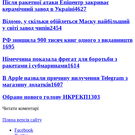
Після ракетної атаки Епіцентр закриває
керамічний завод в Україні
4627
Відомо, у скільки обійдеться Маску найбільший
у світі завод чипів
2454
РФ знищила 900 тисяч книг одного з видавництв
1695
Німеччина показала фрегат для боротьби з
ракетами і субмаринами
1614
В Apple назвали причину вилучення Telegram з
магазину додатків
1607
Обрано нового голову НКРЕКП
1303
Читати коментарі
Повна версія сайту
Facebook