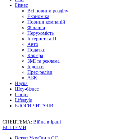
Бізнес
Всі новини розділу
Економіка
Новини компаній
Фінанси
Нерухомість
Інтернет та IT
Авто
Податки
Кар'єра
ЗМІ та реклама
Індекси
Прес-релізи
АБК
Наука
Шоу-бізнес
Спорт
Lifestyle
БЛОГИ ЧИТАЧІВ
СПЕЦТЕМА:
Війна в Ірані
ВСІ ТЕМИ
Вступ України в ЄС