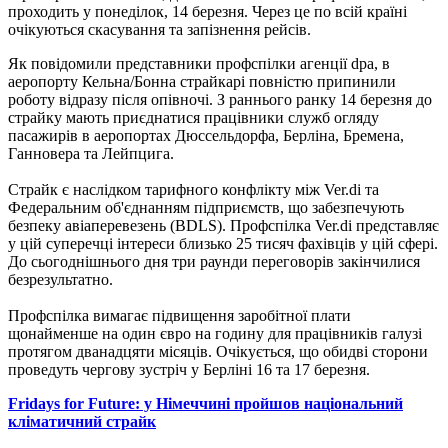
проходить у понеділок, 14 березня. Через це по всій країні
очікуються скасування та запізнення рейсів.
Як повідомили представники профспілки агенції dpa, в
аеропорту Кельна/Бонна страйкарі повністю припинили
роботу відразу після опівночі. З раннього ранку 14 березня до
страйку мають приєднатися працівники служб огляду
пасажирів в аеропортах Дюссельдорфа, Берліна, Бремена,
Ганновера та Лейпцига.
Страйк є наслідком тарифного конфлікту між Ver.di та
Федеральним об'єднанням підприємств, що забезпечують
безпеку авіаперевезень (BDLS). Профспілка Ver.di представляє
у цій суперечці інтереси близько 25 тисяч фахівців у цій сфері.
До сьогоднішнього дня три раунди переговорів закінчилися
безрезультатно.
Профспілка вимагає підвищення заробітної плати
щонайменше на один євро на годину для працівників галузі
протягом дванадцяти місяців. Очікується, що обидві сторони
проведуть чергову зустріч у Берліні 16 та 17 березня.
Fridays for Future: у Німеччині пройшов національний
кліматичний страйк