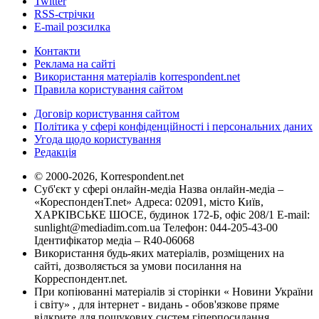
Twitter
RSS-стрічки
E-mail розсилка
Контакти
Реклама на сайті
Використання матеріалів korrespondent.net
Правила користування сайтом
Договір користування сайтом
Політика у сфері конфіденційності і персональних даних
Угода щодо користування
Редакція
© 2000-2026, Korrespondent.net
Суб'єкт у сфері онлайн-медіа Назва онлайн-медіа –
«КореспонденТ.net» Адреса: 02091, місто Київ,
ХАРКІВСЬКЕ ШОСЕ, будинок 172-Б, офіс 208/1 E-mail:
sunlight@mediadim.com.ua
Телефон: 044-205-43-00
Ідентифікатор медіа – R40-06068
Використання будь-яких матеріалів, розміщених на
сайті, дозволяється за умови посилання на
Корреспондент.net.
При копіюванні матеріалів зі сторінки « Новини України
і світу» , для інтернет - видань - обов'язкове пряме
відкрите для пошукових систем гіперпосилання .