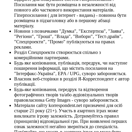
Посилання має бути розміщена в незалежності від
повного або часткового використання матеріалів.
Гіперпосилання ( для інтернет - видань) - повинна бути
розміщена в підзаголовку або в першому абзаці
матеріалу.
Новини з позначками "Думка", "Експертиза", "Заява",
"Регіони", "Гроші", "Влада", "Вибори", "Тест-драйв",
"Спецпроекти", "Промо" публікуються на правах
реклами.
Розділ Спецпроекти створюється спільно з
комерційними партнерами.
Будь яке копіювання, публікація, передрук, чи наступне
поширення інформації, що містить посилання на
"Інтерфакс-Україна", EPA / UPG, суворо забороняється.
Власник веб-сторінки в розділі Я-Корреспондент є автор
публікації.
Будь-яке копіювання, передрук та відтворення
фотографічних творів та/або аудіовізуальних творів
правовласника Getty Images - суворо забороняється.
Матеріали сайту korrespondent.net призначені для осіб
старше 21 року (21+). Участь в азартних іграх може
викликати ігрову залежність. Дотримуйтесь правил
(принципів) відповідальної гри. При виявленні перших
ознак залежності негайно зверніться до спеціаліста.
Пам'ятайте, що участь в азартних іграх не може бути