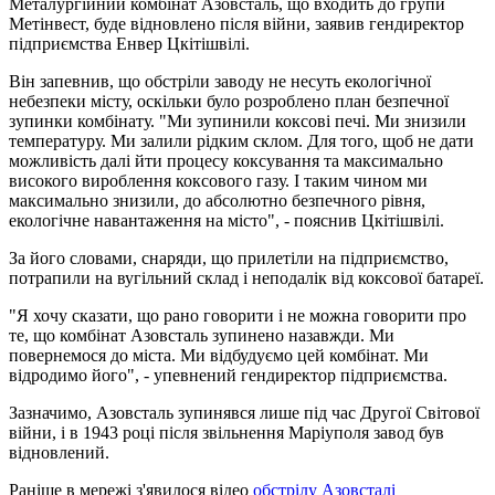
Металургійний комбінат Азовсталь, що входить до групи
Метінвест, буде відновлено після війни, заявив гендиректор
підприємства Енвер Цкітішвілі.
Він запевнив, що обстріли заводу не несуть екологічної
небезпеки місту, оскільки було розроблено план безпечної
зупинки комбінату. "Ми зупинили коксові печі. Ми знизили
температуру. Ми залили рідким склом. Для того, щоб не дати
можливість далі йти процесу коксування та максимально
високого вироблення коксового газу. І таким чином ми
максимально знизили, до абсолютно безпечного рівня,
екологічне навантаження на місто", - пояснив Цкітішвілі.
За його словами, снаряди, що прилетіли на підприємство,
потрапили на вугільний склад і неподалік від коксової батареї.
"Я хочу сказати, що рано говорити і не можна говорити про
те, що комбінат Азовсталь зупинено назавжди. Ми
повернемося до міста. Ми відбудуємо цей комбінат. Ми
відродимо його", - упевнений гендиректор підприємства.
Зазначимо, Азовсталь зупинявся лише під час Другої Світової
війни, і в 1943 році після звільнення Маріуполя завод був
відновлений.
Раніше в мережі з'явилося відео
обстрілу Азовсталі