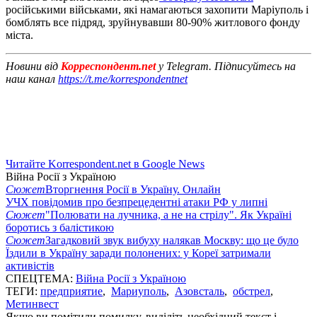
російськими військами, які намагаються захопити Маріуполь і
бомблять все підряд, зруйнувавши 80-90% житлового фонду
міста.
Новини від
Корреспондент.net
у Telegram. Підписуйтесь на
наш канал
https://t.me/korrespondentnet
Читайте Korrespondent.net в Google News
Війна Росії з Україною
Сюжет
Вторгнення Росії в Україну. Онлайн
УЧХ повідомив про безпрецедентні атаки РФ у липні
Сюжет
"Полювати на лучника, а не на стрілу". Як Україні
боротись з балістикою
Сюжет
Загадковий звук вибуху налякав Москву: що це було
Їздили в Україну заради полонених: у Кореї затримали
активістів
СПЕЦТЕМА:
Війна Росії з Україною
ТЕГИ:
предприятие
,
Мариуполь
,
Азовсталь
,
обстрел
,
Метинвест
Якщо ви помітили помилку, виділіть необхідний текст і