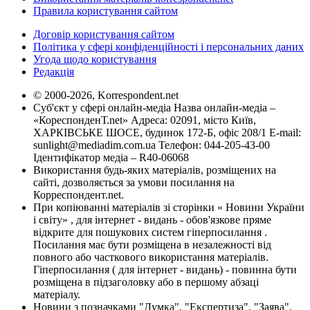
Правила користування сайтом
Договір користування сайтом
Політика у сфері конфіденційності і персональних даних
Угода щодо користування
Редакція
© 2000-2026, Korrespondent.net
Суб'єкт у сфері онлайн-медіа Назва онлайн-медіа –
«КореспонденТ.net» Адреса: 02091, місто Київ,
ХАРКІВСЬКЕ ШОСЕ, будинок 172-Б, офіс 208/1 E-mail:
sunlight@mediadim.com.ua
Телефон: 044-205-43-00
Ідентифікатор медіа – R40-06068
Використання будь-яких матеріалів, розміщених на
сайті, дозволяється за умови посилання на
Корреспондент.net.
При копіюванні матеріалів зі сторінки « Новини України
і світу» , для інтернет - видань - обов'язкове пряме
відкрите для пошукових систем гіперпосилання .
Посилання має бути розміщена в незалежності від
повного або часткового використання матеріалів.
Гіперпосилання ( для інтернет - видань) - повинна бути
розміщена в підзаголовку або в першому абзаці
матеріалу.
Новини з позначками "Думка", "Експертиза", "Заява",