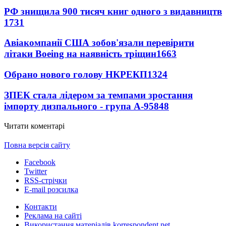
РФ знищила 900 тисяч книг одного з видавництв
1731
Авіакомпанії США зобов'язали перевірити
літаки Boeing на наявність тріщин
1663
Обрано нового голову НКРЕКП
1324
ЗПЕК стала лідером за темпами зростання
імпорту дизпального - група А-95
848
Читати коментарі
Повна версія сайту
Facebook
Twitter
RSS-стрічки
E-mail розсилка
Контакти
Реклама на сайті
Використання матеріалів korrespondent.net