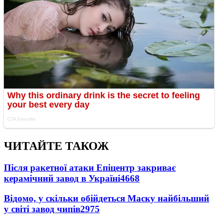
ЧИТАЙТЕ ТАКОЖ
Після ракетної атаки Епіцентр закриває
керамічний завод в Україні
4668
Відомо, у скільки обійдеться Маску найбільший
у світі завод чипів
2975