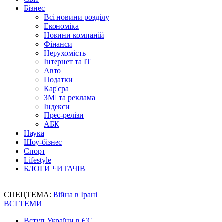
Бізнес
Всі новини розділу
Економіка
Новини компаній
Фінанси
Нерухомість
Інтернет та IT
Авто
Податки
Кар'єра
ЗМІ та реклама
Індекси
Прес-релізи
АБК
Наука
Шоу-бізнес
Спорт
Lifestyle
БЛОГИ ЧИТАЧІВ
СПЕЦТЕМА:
Війна в Ірані
ВСІ ТЕМИ
Вступ України в ЄС