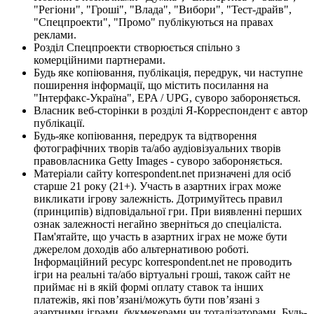
"Регіони", "Гроші", "Влада", "Вибори", "Тест-драйв",
"Спецпроекти", "Промо" публікуються на правах
реклами.
Розділ Спецпроекти створюється спільно з
комерційними партнерами.
Будь яке копіювання, публікація, передрук, чи наступне
поширення інформації, що містить посилання на
"Інтерфакс-Україна", EPA / UPG, суворо забороняється.
Власник веб-сторінки в розділі Я-Корреспондент є автор
публікації.
Будь-яке копіювання, передрук та відтворення
фотографічних творів та/або аудіовізуальних творів
правовласника Getty Images - суворо забороняється.
Матеріали сайту korrespondent.net призначені для осіб
старше 21 року (21+). Участь в азартних іграх може
викликати ігрову залежність. Дотримуйтесь правил
(принципів) відповідальної гри. При виявленні перших
ознак залежності негайно зверніться до спеціаліста.
Пам'ятайте, що участь в азартних іграх не може бути
джерелом доходів або альтернативою роботі.
Інформаційний ресурс korrespondent.net не проводить
ігри на реальні та/або віртуальні гроші, також сайт не
приймає ні в якій формі оплату ставок та інших
платежів, які пов’язані/можуть бути пов’язані з
азартними іграми, букмекерами чи тоталізаторами. Будь-