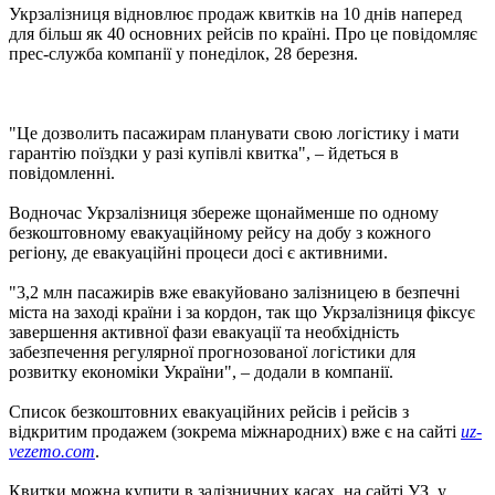
Укрзалізниця відновлює продаж квитків на 10 днів наперед
для більш як 40 основних рейсів по країні. Про це повідомляє
прес-служба компанії у понеділок, 28 березня.
"Це дозволить пасажирам планувати свою логістику і мати
гарантію поїздки у разі купівлі квитка", – йдеться в
повідомленні.
Водночас Укрзалізниця збереже щонайменше по одному
безкоштовному евакуаційному рейсу на добу з кожного
регіону, де евакуаційні процеси досі є активними.
"3,2 млн пасажирів вже евакуйовано залізницею в безпечні
міста на заході країни і за кордон, так що Укрзалізниця фіксує
завершення активної фази евакуації та необхідність
забезпечення регулярної прогнозованої логістики для
розвитку економіки України", – додали в компанії.
Список безкоштовних евакуаційних рейсів і рейсів з
відкритим продажем (зокрема міжнародних) вже є на сайті
uz-
vezemo.com
.
Квитки можна купити в залізничних касах, на сайті УЗ, у