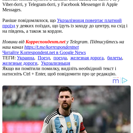
Viber-боті, у Telegram-боті, у Facebook Messenger й Apple
Messages.
Раніше повідомлялося, що
Укрзалізниця повертає платний
проїзд
у деяких поїздах, що їдуть із заходу до центру, на схід і
на південь, а також за кордон.
Новини від
Корреспондент.net
у Telegram. Підписуйтесь на
наш канал
https://t.me/korrespondentnet
Читайте Korrespondent.net в Google News
ТЕГИ:
Украина
,
Поезд
,
поезда
,
железная дорога
,
билеты
,
железные дороги
,
Укрзализныця
Якщо ви помітили помилку, виділіть необхідний текст і
натисніть Ctrl + Enter, щоб повідомити про це редакцію.