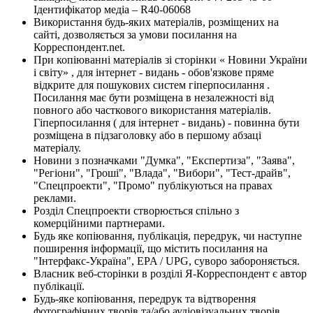
Ідентифікатор медіа – R40-06068
Використання будь-яких матеріалів, розміщених на
сайті, дозволяється за умови посилання на
Корреспондент.net.
При копіюванні матеріалів зі сторінки « Новини України
і світу» , для інтернет - видань - обов'язкове пряме
відкрите для пошукових систем гіперпосилання .
Посилання має бути розміщена в незалежності від
повного або часткового використання матеріалів.
Гіперпосилання ( для інтернет - видань) - повинна бути
розміщена в підзаголовку або в першому абзаці
матеріалу.
Новини з позначками "Думка", "Експертиза", "Заява",
"Регіони", "Гроші", "Влада", "Вибори", "Тест-драйв",
"Спецпроекти", "Промо" публікуються на правах
реклами.
Розділ Спецпроекти створюється спільно з
комерційними партнерами.
Будь яке копіювання, публікація, передрук, чи наступне
поширення інформації, що містить посилання на
"Інтерфакс-Україна", EPA / UPG, суворо забороняється.
Власник веб-сторінки в розділі Я-Корреспондент є автор
публікації.
Будь-яке копіювання, передрук та відтворення
фотографічних творів та/або аудіовізуальних творів