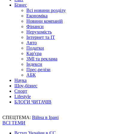
Бізнес
Всі новини розділу
Економіка
Новини компаній
Фінанси
Нерухомість
Інтернет та IT
Авто
Податки
Кар'єра
ЗМІ та реклама
Індекси
Прес-релізи
АБК
Наука
Шоу-бізнес
Спорт
Lifestyle
БЛОГИ ЧИТАЧІВ
СПЕЦТЕМА:
Війна в Ірані
ВСІ ТЕМИ
Вступ України в ЄС