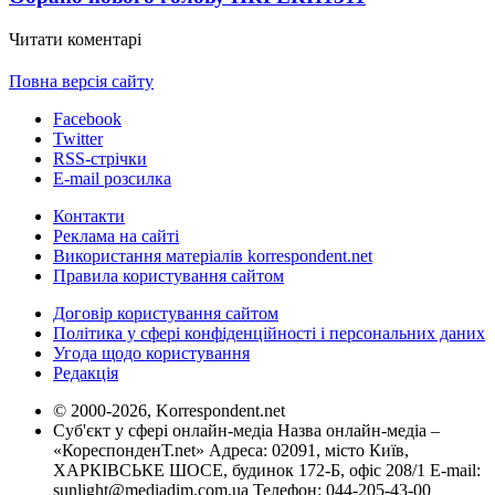
Читати коментарі
Повна версія сайту
Facebook
Twitter
RSS-стрічки
E-mail розсилка
Контакти
Реклама на сайті
Використання матеріалів korrespondent.net
Правила користування сайтом
Договір користування сайтом
Політика у сфері конфіденційності і персональних даних
Угода щодо користування
Редакція
© 2000-2026, Korrespondent.net
Суб'єкт у сфері онлайн-медіа Назва онлайн-медіа –
«КореспонденТ.net» Адреса: 02091, місто Київ,
ХАРКІВСЬКЕ ШОСЕ, будинок 172-Б, офіс 208/1 E-mail:
sunlight@mediadim.com.ua
Телефон: 044-205-43-00