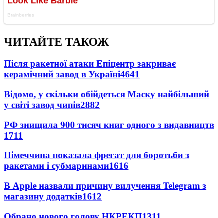
ЧИТАЙТЕ ТАКОЖ
Після ракетної атаки Епіцентр закриває
керамічний завод в Україні
4641
Відомо, у скільки обійдеться Маску найбільший
у світі завод чипів
2882
РФ знищила 900 тисяч книг одного з видавництв
1711
Німеччина показала фрегат для боротьби з
ракетами і субмаринами
1616
В Apple назвали причину вилучення Telegram з
магазину додатків
1612
Обрано нового голову НКРЕКП
1311