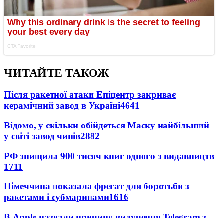
ЧИТАЙТЕ ТАКОЖ
Після ракетної атаки Епіцентр закриває
керамічний завод в Україні
4641
Відомо, у скільки обійдеться Маску найбільший
у світі завод чипів
2882
РФ знищила 900 тисяч книг одного з видавництв
1711
Німеччина показала фрегат для боротьби з
ракетами і субмаринами
1616
В Apple назвали причину вилучення Telegram з