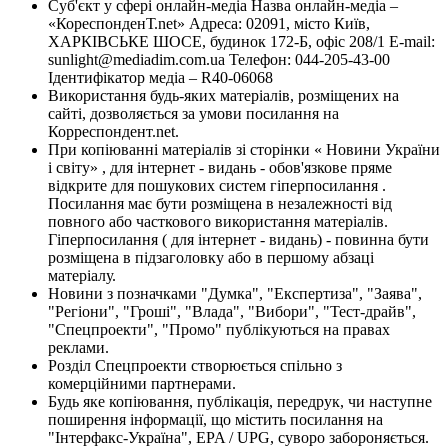
Суб'єкт у сфері онлайн-медіа Назва онлайн-медіа –
«КореспонденТ.net» Адреса: 02091, місто Київ,
ХАРКІВСЬКЕ ШОСЕ, будинок 172-Б, офіс 208/1 E-mail:
sunlight@mediadim.com.ua
Телефон: 044-205-43-00
Ідентифікатор медіа – R40-06068
Використання будь-яких матеріалів, розміщених на
сайті, дозволяється за умови посилання на
Корреспондент.net.
При копіюванні матеріалів зі сторінки « Новини України
і світу» , для інтернет - видань - обов'язкове пряме
відкрите для пошукових систем гіперпосилання .
Посилання має бути розміщена в незалежності від
повного або часткового використання матеріалів.
Гіперпосилання ( для інтернет - видань) - повинна бути
розміщена в підзаголовку або в першому абзаці
матеріалу.
Новини з позначками "Думка", "Експертиза", "Заява",
"Регіони", "Гроші", "Влада", "Вибори", "Тест-драйв",
"Спецпроекти", "Промо" публікуються на правах
реклами.
Розділ Спецпроекти створюється спільно з
комерційними партнерами.
Будь яке копіювання, публікація, передрук, чи наступне
поширення інформації, що містить посилання на
"Інтерфакс-Україна", EPA / UPG, суворо забороняється.