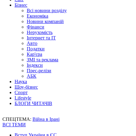
Бізнес
Всі новини розділу
Економіка
Новини компаній
Фінанси
Нерухомість
Інтернет та IT
Авто
Податки
Кар'єра
ЗМІ та реклама
Індекси
Прес-релізи
АБК
Наука
Шоу-бізнес
Спорт
Lifestyle
БЛОГИ ЧИТАЧІВ
СПЕЦТЕМА:
Війна в Ірані
ВСІ ТЕМИ
Вступ України в ЄС