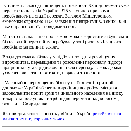
"Станом на сьогоднішній день потужності 98 підприємств уже
перевезено на захід України. 375 учасників програми
перебувають на стадії переїзду. Загалом Міністерством
економіки отримано 1164 заявки від підприємців, з яких 1058
вже опрацьовано", - повідомила вона.
Міністр нагадала, що програмою може скористатися будь-який
бізнес, який через війну перебуває у зоні ризику. Для цього
необхідно заповнити заявку.
Влада допомагає бізнесу у підборі площ для розміщення
виробництва, переміщенні та розселенні персоналу, підборі
працівників у місці дислокації після переїзду. Також держава
ухвалить логістичні витрати, надаючи транспорт.
"Масштабне переміщення бізнесу на безпечні території
допоможе Україні зберегти виробництво, робочі місця та
задовольнити попит армії та цивільного населення на низку
товарів та послуг, які потрібні для перемоги над ворогом", -
зазначила Свириденко.
Як повідомлялося, з початку війни в Україні
ритейл втратив
майже третину торгових точок
.