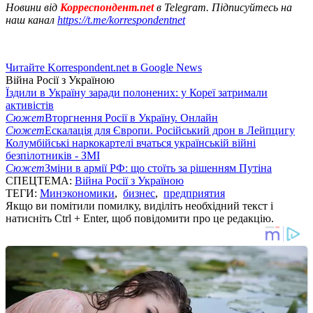
Новини від
Корреспондент.net
в Telegram. Підписуйтесь на
наш канал
https://t.me/korrespondentnet
Читайте Korrespondent.net в Google News
Війна Росії з Україною
Їздили в Україну заради полонених: у Кореї затримали
активістів
Сюжет
Вторгнення Росії в Україну. Онлайн
Сюжет
Ескалація для Європи. Російський дрон в Лейпцигу
Колумбійські наркокартелі вчаться українській війні
безпілотників - ЗМІ
Сюжет
Зміни в армії РФ: що стоїть за рішенням Путіна
СПЕЦТЕМА:
Війна Росії з Україною
ТЕГИ:
Минэкономики
,
бизнес
,
предприятия
Якщо ви помітили помилку, виділіть необхідний текст і
натисніть Ctrl + Enter, щоб повідомити про це редакцію.