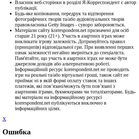
Власник веб-сторінки в розділі Я-Корреспондент є автор
публікації.
Будь-яке копіювання, передрук та відтворення
фотографічних творів та/або аудіовізуальних творів
правовласника Getty Images - суворо забороняється.
Матеріали сайту korrespondent.net призначені для осіб
старше 21 року (21+). Участь в азартних іграх може
викликати ігрову залежність. Дотримуйтесь правил
(принципів) відповідальної гри. При виявленні перших
ознак залежності негайно зверніться до спеціаліста.
Пам'ятайте, що участь в азартних іграх не може бути
джерелом доходів або альтернативою роботі.
Інформаційний ресурс korrespondent.net не проводить
ігри на реальні та/або віртуальні гроші, також сайт не
приймає ні в якій формі оплату ставок та інших
платежів, які пов’язані/можуть бути пов’язані з
азартними іграми, букмекерами чи тоталізаторами. Будь-
які матеріали на інформаційному ресурсі
korrespondent.net публікуються виключно в
інформаційних цілях.
X
Ошибка