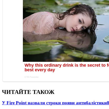
ЧИТАЙТЕ ТАКОЖ
У Fire Point назвали строки появи антибалістики