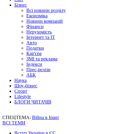
Бізнес
Всі новини розділу
Економіка
Новини компаній
Фінанси
Нерухомість
Інтернет та IT
Авто
Податки
Кар'єра
ЗМІ та реклама
Індекси
Прес-релізи
АБК
Наука
Шоу-бізнес
Спорт
Lifestyle
БЛОГИ ЧИТАЧІВ
СПЕЦТЕМА:
Війна в Ірані
ВСІ ТЕМИ
Вступ України в ЄС