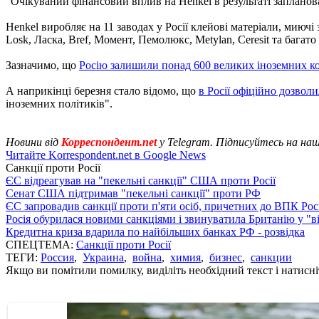
"Очікуваний фінансовий вплив на Henkel в результаті запланова
Henkel виробляє на 11 заводах у Росії клейові матеріали, миючі з
Losk, Ласка, Bref, Момент, Пемолюкс, Metylan, Ceresit та багато
Зазначимо, що
Росію залишили понад 600 великих іноземних к
А наприкінці березня стало відомо, що
в Росії офіційно дозволи
іноземних політиків".
Новини від
Корреспондент.net
у Telegram. Підписуйтесь на на
Читайте Korrespondent.net в Google News
Санкції проти Росії
ЄС відреагував на "пекельні санкції" США проти Росії
Сенат США підтримав "пекельні санкції" проти РФ
ЄС запровадив санкції проти п'яти осіб, причетних до ВПК Росі
Росія обурилася новими санкціями і звинуватила Британію у "в
Кредитна криза вдарила по найбільших банках РФ - розвідка
СПЕЦТЕМА:
Санкції проти Росії
ТЕГИ:
Россия
,
Украина
,
война
,
химия
,
бизнес
,
санкции
Якщо ви помітили помилку, виділіть необхідний текст і натисніт