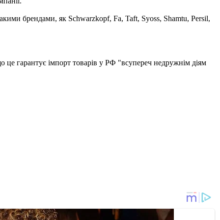
мпанії.
кими брендами, як Schwarzkopf, Fa, Taft, Syoss, Shamtu, Persil,
що це гарантує імпорт товарів у РФ "всупереч недружнім діям