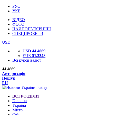
РУС
УКР
ВІДЕО
ФОТО
НАЙПОПУЛЯРНІШІ
СПЕЦПРОЕКТИ
USD
USD
44.4869
EUR
51.3348
Всі курси валют
44.4869
Авторизація
Пошук
RU
ВСІ РОЗДІЛИ
Головна
Україна
Місто
Світ