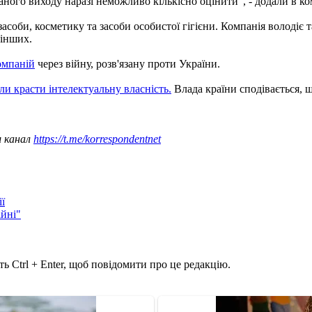
ного виходу наразі неможливо кількісно оцінити", - додали в ко
асоби, косметику та засоби особистої гігієни. Компанія володіє та
 інших.
омпаній
через війну, розв'язану проти України.
ли красти інтелектуальну власність.
Влада країни сподівається, 
ш канал
https://t.me/korrespondentnet
ї
ійні"
ь Ctrl + Enter, щоб повідомити про це редакцію.