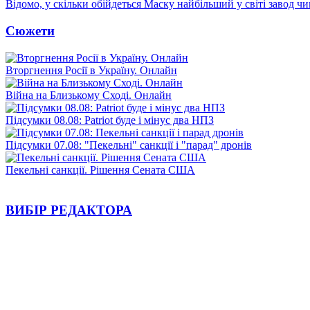
Відомо, у скільки обійдеться Маску найбільший у світі завод чи
Сюжети
Вторгнення Росії в Україну. Онлайн
Війна на Близькому Сході. Онлайн
Підсумки 08.08: Patriot буде і мінус два НПЗ
Підсумки 07.08: "Пекельні" санкції і "парад" дронів
Пекельні санкції. Рішення Сената США
ВИБІР РЕДАКТОРА