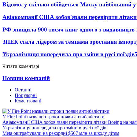
Відомо, у скільки обійдеться Маску найбільший у 
Авіакомпанії США зобов'язали перевірити літаки
РФ знищила 900 тисяч книг одного з видавництв
ЗПЕК стала лідером за темпами зростання імпорт
Укрзалізниця попередила про зміни в русі поїздів
Читати коментарі
Новини компаній
Останні
Популярні
Коментовані
У Fire Point назвали строки появи антибалістики
Авіакомпанії США зобов'язали перевірити літаки Boeing на ная
Укрзалізниця попередила про зміни в русі поїздів
Meta оштрафували на рекордні $567 млн за шкоду дітям