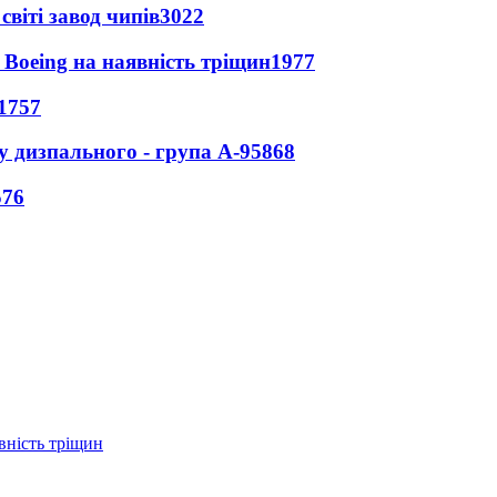
світі завод чипів
3022
 Boeing на наявність тріщин
1977
1757
у дизпального - група А-95
868
576
вність тріщин