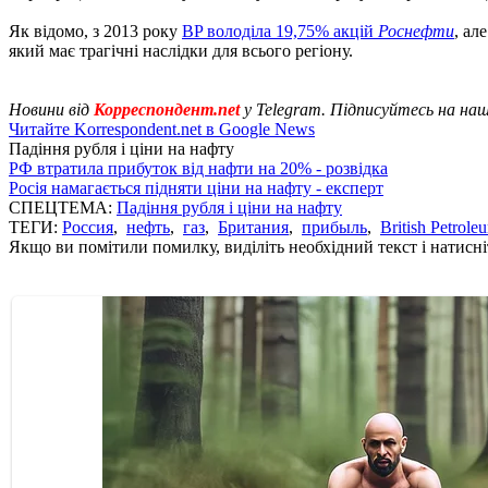
Як відомо, з 2013 року
BP володіла 19,75% акцій
Роснефти
, ал
який має трагічні наслідки для всього регіону.
Новини від
Корреспондент.net
у Telegram. Підписуйтесь на на
Читайте Korrespondent.net в Google News
Падіння рубля і ціни на нафту
РФ втратила прибуток від нафти на 20% - розвідка
Росія намагається підняти ціни на нафту - експерт
СПЕЦТЕМА:
Падіння рубля і ціни на нафту
ТЕГИ:
Россия
,
нефть
,
газ
,
Британия
,
прибыль
,
British Petrole
Якщо ви помітили помилку, виділіть необхідний текст і натисніт