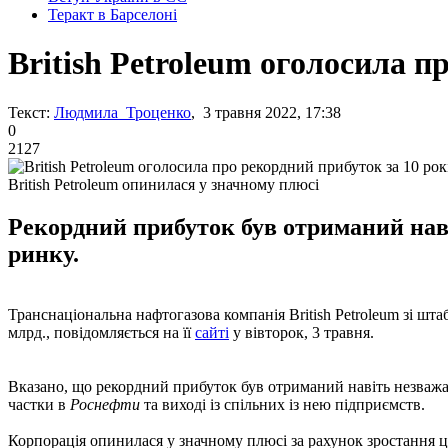
Теракт в Барселоні
British Petroleum оголосила п
Текст:
Людмила Троценко
, 3 травня 2022, 17:38
0
2127
British Petroleum опинилася у значному плюсі
Рекордний прибуток був отриманий навіт
ринку.
Транснаціональна нафтогазова компанія British Petroleum зі ш
млрд., повідомляється на її
сайті
у вівторок, 3 травня.
Вказано, що рекордний прибуток був отриманий навіть незважа
частки в
Роснефти
та виході із спільних із нею підприємств.
Корпорація опинилася у значному плюсі ​​за рахунок зростання 