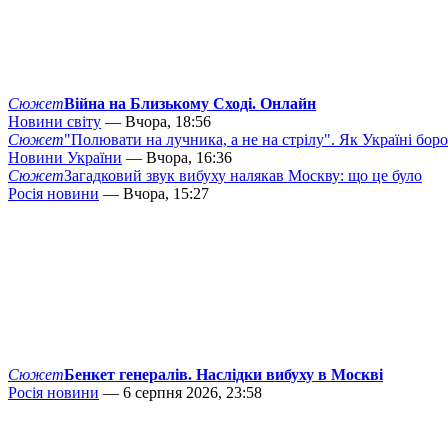
Сюжет
Війна на Близькому Сході. Онлайн
Новини світу
— Вчора, 18:56
Сюжет
"Полювати на лучника, а не на стрілу". Як Україні бор
Новини України
— Вчора, 16:36
Сюжет
Загадковий звук вибуху налякав Москву: що це було
Росія новини
— Вчора, 15:27
Сюжет
Бенкет генералів. Наслідки вибуху в Москві
Росія новини
— 6 серпня 2026, 23:58