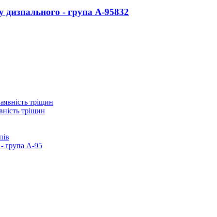
у дизпального - група А-95
832
вність тріщин
пів
- група А-95