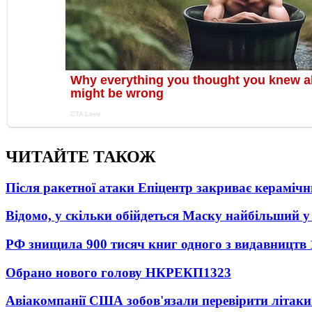
ЧИТАЙТЕ ТАКОЖ
Після ракетної атаки Епіцентр закриває керамічн
Відомо, у скільки обійдеться Маску найбільший у 
РФ знищила 900 тисяч книг одного з видавництв
Обрано нового голову НКРЕКП
1323
Авіакомпанії США зобов'язали перевірити літаки