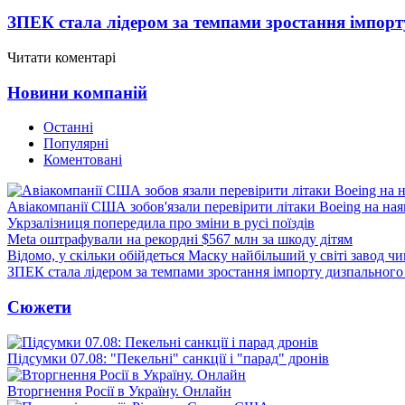
ЗПЕК стала лідером за темпами зростання імпорт
Читати коментарі
Новини компаній
Останні
Популярні
Коментовані
Авіакомпанії США зобов'язали перевірити літаки Boeing на ная
Укрзалізниця попередила про зміни в русі поїздів
Meta оштрафували на рекордні $567 млн за шкоду дітям
Відомо, у скільки обійдеться Маску найбільший у світі завод чи
ЗПЕК стала лідером за темпами зростання імпорту дизпального 
Сюжети
Підсумки 07.08: "Пекельні" санкції і "парад" дронів
Вторгнення Росії в Україну. Онлайн