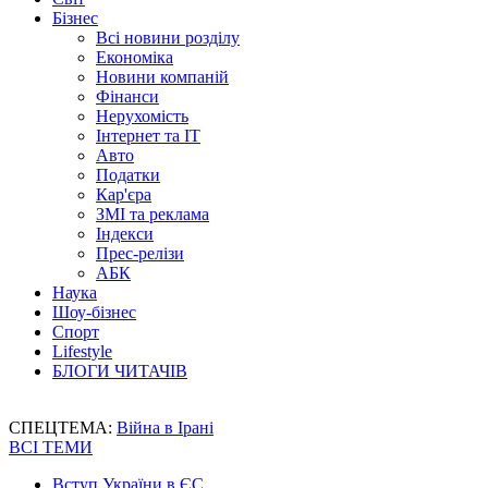
Бізнес
Всі новини розділу
Економіка
Новини компаній
Фінанси
Нерухомість
Інтернет та IT
Авто
Податки
Кар'єра
ЗМІ та реклама
Індекси
Прес-релізи
АБК
Наука
Шоу-бізнес
Спорт
Lifestyle
БЛОГИ ЧИТАЧІВ
СПЕЦТЕМА:
Війна в Ірані
ВСІ ТЕМИ
Вступ України в ЄС