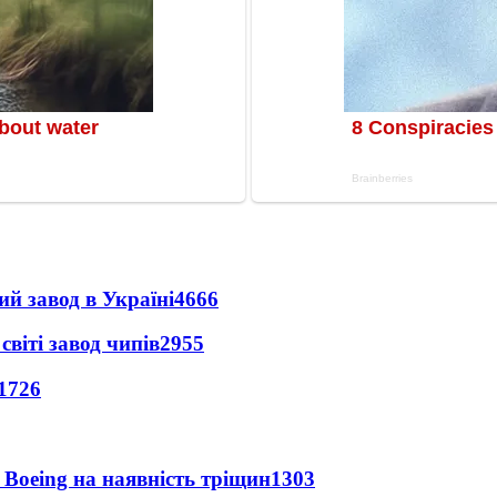
ий завод в Україні
4666
світі завод чипів
2955
1726
 Boeing на наявність тріщин
1303