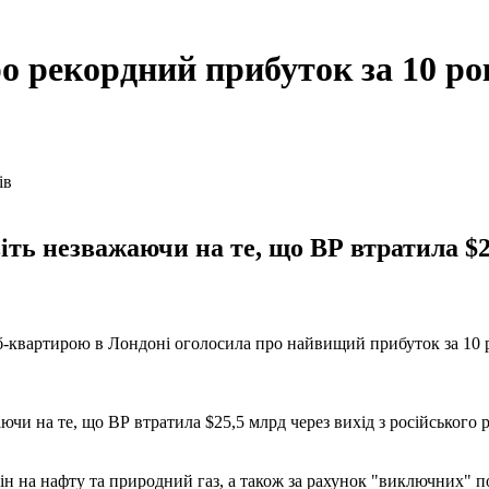
ро рекордний прибуток за 10 ро
ь незважаючи на те, що ВР втратила $25
таб-квартирою в Лондоні оголосила про найвищий прибуток за 10 
ючи на те, що ВР втратила $25,5 млрд через вихід з російськог
цін на нафту та природний газ, а також за рахунок "виключних" п