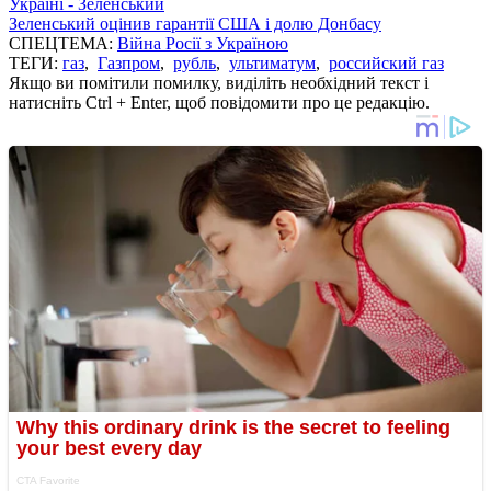
Україні - Зеленський
Зеленський оцінив гарантії США і долю Донбасу
СПЕЦТЕМА:
Війна Росії з Україною
ТЕГИ:
газ
,
Газпром
,
рубль
,
ультиматум
,
российский газ
Якщо ви помітили помилку, виділіть необхідний текст і
натисніть Ctrl + Enter, щоб повідомити про це редакцію.