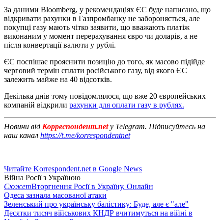
За даними Bloomberg, у рекомендаціях ЄС буде написано, що
відкривати рахунки в Газпромбанку не забороняється, але
покупці газу мають чітко заявити, що вважають платіж
виконаним у момент перерахування євро чи доларів, а не
після конвертації валюти у рублі.
ЄС поспішає прояснити позицію до того, як масово підійде
черговий термін сплати російського газу, від якого ЄС
залежить майже на 40 відсотків.
Декілька днів тому повідомлялося, що вже 20 європейських
компаній відкрили
рахунки для оплати газу в рублях.
Новини від
Корреспондент.net
у Telegram. Підписуйтесь на
наш канал
https://t.me/korrespondentnet
Читайте Korrespondent.net в Google News
Війна Росії з Україною
Сюжет
Вторгнення Росії в Україну. Онлайн
Одеса зазнала масованої атаки
Зеленський про українську балістику: Буде, але є "але"
Десятки тисяч військових КНДР вчитимуться на війні в