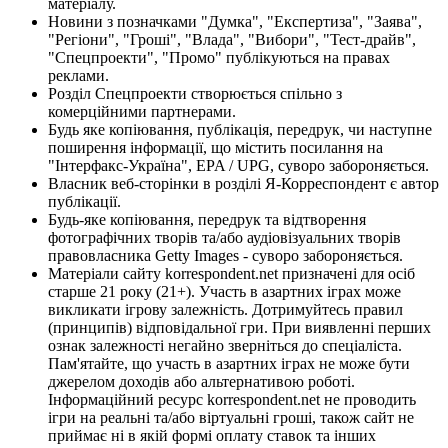
матеріалу.
Новини з позначками "Думка", "Експертиза", "Заява",
"Регіони", "Гроші", "Влада", "Вибори", "Тест-драйв",
"Спецпроекти", "Промо" публікуються на правах
реклами.
Розділ Спецпроекти створюється спільно з
комерційними партнерами.
Будь яке копіювання, публікація, передрук, чи наступне
поширення інформації, що містить посилання на
"Інтерфакс-Україна", EPA / UPG, суворо забороняється.
Власник веб-сторінки в розділі Я-Корреспондент є автор
публікації.
Будь-яке копіювання, передрук та відтворення
фотографічних творів та/або аудіовізуальних творів
правовласника Getty Images - суворо забороняється.
Матеріали сайту korrespondent.net призначені для осіб
старше 21 року (21+). Участь в азартних іграх може
викликати ігрову залежність. Дотримуйтесь правил
(принципів) відповідальної гри. При виявленні перших
ознак залежності негайно зверніться до спеціаліста.
Пам'ятайте, що участь в азартних іграх не може бути
джерелом доходів або альтернативою роботі.
Інформаційний ресурс korrespondent.net не проводить
ігри на реальні та/або віртуальні гроші, також сайт не
приймає ні в якій формі оплату ставок та інших