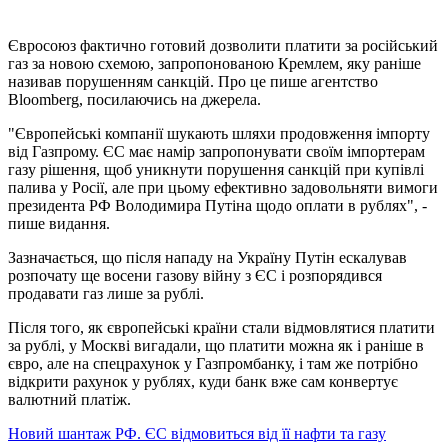
Євросоюз фактично готовий дозволити платити за російський
газ за новою схемою, запропонованою Кремлем, яку раніше
називав порушенням санкцій. Про це пише агентство
Вloomberg, посилаючись на джерела.
"Європейські компанії шукають шляхи продовження імпорту
від Газпрому. ЄС має намір запропонувати своїм імпортерам
газу рішення, щоб уникнути порушення санкцій при купівлі
палива у Росії, але при цьому ефективно задовольняти вимоги
президента РФ Володимира Путіна щодо оплати в рублях", -
пише видання.
Зазначається, що після нападу на Україну Путін ескалував
розпочату ще восени газову війну з ЄС і розпорядився
продавати газ лише за рублі.
Після того, як європейські країни стали відмовлятися платити
за рублі, у Москві вигадали, що платити можна як і раніше в
євро, але на спецрахунок у Газпромбанку, і там же потрібно
відкрити рахунок у рублях, куди банк вже сам конвертує
валютний платіж.
Новий шантаж РФ. ЄС відмовиться від її нафти та газу