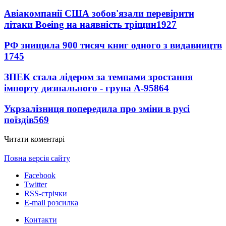
Авіакомпанії США зобов'язали перевірити
літаки Boeing на наявність тріщин
1927
РФ знищила 900 тисяч книг одного з видавництв
1745
ЗПЕК стала лідером за темпами зростання
імпорту дизпального - група А-95
864
Укрзалізниця попередила про зміни в русі
поїздів
569
Читати коментарі
Повна версія сайту
Facebook
Twitter
RSS-стрічки
E-mail розсилка
Контакти