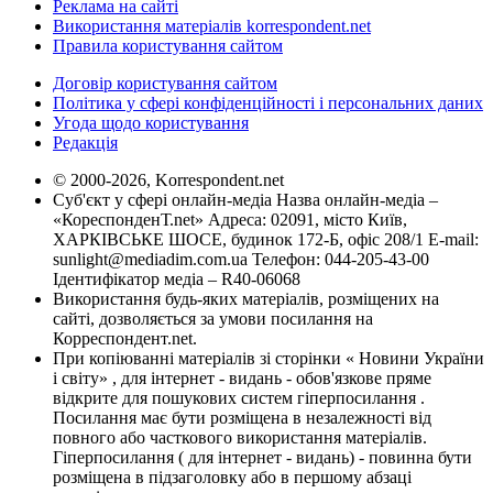
Реклама на сайті
Використання матеріалів korrespondent.net
Правила користування сайтом
Договір користування сайтом
Політика у сфері конфіденційності і персональних даних
Угода щодо користування
Редакція
© 2000-2026, Korrespondent.net
Суб'єкт у сфері онлайн-медіа Назва онлайн-медіа –
«КореспонденТ.net» Адреса: 02091, місто Київ,
ХАРКІВСЬКЕ ШОСЕ, будинок 172-Б, офіс 208/1 E-mail:
sunlight@mediadim.com.ua
Телефон: 044-205-43-00
Ідентифікатор медіа – R40-06068
Використання будь-яких матеріалів, розміщених на
сайті, дозволяється за умови посилання на
Корреспондент.net.
При копіюванні матеріалів зі сторінки « Новини України
і світу» , для інтернет - видань - обов'язкове пряме
відкрите для пошукових систем гіперпосилання .
Посилання має бути розміщена в незалежності від
повного або часткового використання матеріалів.
Гіперпосилання ( для інтернет - видань) - повинна бути
розміщена в підзаголовку або в першому абзаці