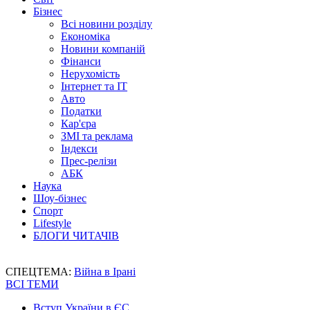
Бізнес
Всі новини розділу
Економіка
Новини компаній
Фінанси
Нерухомість
Інтернет та IT
Авто
Податки
Кар'єра
ЗМІ та реклама
Індекси
Прес-релізи
АБК
Наука
Шоу-бізнес
Спорт
Lifestyle
БЛОГИ ЧИТАЧІВ
СПЕЦТЕМА:
Війна в Ірані
ВСІ ТЕМИ
Вступ України в ЄС