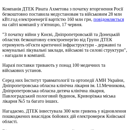
Компанія ДТЕК Ріната Ахметова з початку вторгнення Росії
безкоштовно поставила медустановам та військовим 28 млн
кВт.год електроенергії вартістю 160 млн грн,
повідомляється
на сайті компанії у п'ятницю, 17 червня.
"З початку війни у ​​Києві, Дніпропетровській та Донецькій
областях безкоштовну електроенергію від Групи ДТЕК
отримують об'єкти критичної інфраструктури - державні та
комунальні лікувальні заклади, військові та силові структури",
- нагадали в компанії.
Наразі поставки тривають у понад 100 медичних та
військових установ.
Серед них Інститут травматології та ортопедії АМН України,
Дніпропетровська обласна клінічна лікарня ім. І.І.Мечникова,
Дніпропетровська обласна дитяча клінічна лікарня,
Павлоградський пологовий будинок, Криворізька міська
лікарня №5 та багато інших.
Нагадаємо, ДТЕК інвестувала 300 млн гривень у відновлення
пошкоджених внаслідок бойових дій електромереж Київської
області.