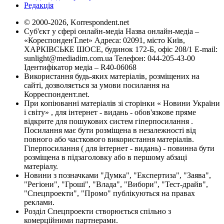
Редакція
© 2000-2026, Korrespondent.net
Суб'єкт у сфері онлайн-медіа Назва онлайн-медіа –
«КореспонденТ.net» Адреса: 02091, місто Київ,
ХАРКІВСЬКЕ ШОСЕ, будинок 172-Б, офіс 208/1 E-mail:
sunlight@mediadim.com.ua
Телефон: 044-205-43-00
Ідентифікатор медіа – R40-06068
Використання будь-яких матеріалів, розміщених на
сайті, дозволяється за умови посилання на
Корреспондент.net.
При копіюванні матеріалів зі сторінки « Новини України
і світу» , для інтернет - видань - обов'язкове пряме
відкрите для пошукових систем гіперпосилання .
Посилання має бути розміщена в незалежності від
повного або часткового використання матеріалів.
Гіперпосилання ( для інтернет - видань) - повинна бути
розміщена в підзаголовку або в першому абзаці
матеріалу.
Новини з позначками "Думка", "Експертиза", "Заява",
"Регіони", "Гроші", "Влада", "Вибори", "Тест-драйв",
"Спецпроекти", "Промо" публікуються на правах
реклами.
Розділ Спецпроекти створюється спільно з
комерційними партнерами.