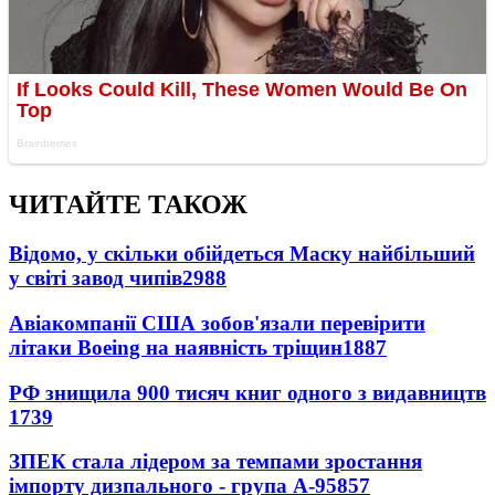
ЧИТАЙТЕ ТАКОЖ
Відомо, у скільки обійдеться Маску найбільший
у світі завод чипів
2988
Авіакомпанії США зобов'язали перевірити
літаки Boeing на наявність тріщин
1887
РФ знищила 900 тисяч книг одного з видавництв
1739
ЗПЕК стала лідером за темпами зростання
імпорту дизпального - група А-95
857