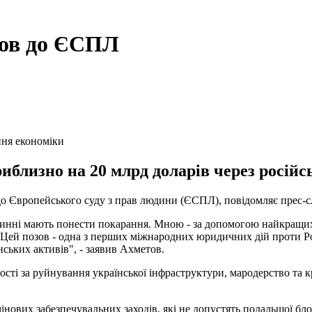
зов до ЄСПЛ
ня економіки
близно на 20 млрд доларів через російсь
до Європейського суду з прав людини (ЄСПЛ), повідомляє прес-с
 Винні мають понести покарання. Мною - за допомогою найкращих
Цей позов - одна з перших міжнародних юридичних дій проти Росі
нських активів", - заявив Ахметов.
сті за руйнування української інфраструктури, мародерство та 
інових забезпечувальних заходів, які не допустять подальшої бло