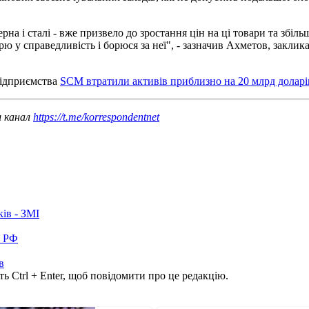
на і сталі - вже призвело до зростання цін на ці товари та збільш
рю у справедливість і борюся за неї", - зазначив Ахметов, заклик
підприємства
SCM втратили активів приблизно на 20 млрд доларі
ш канал
https://t.me/korrespondentnet
ків - ЗМІ
в РФ
в
ь Ctrl + Enter, щоб повідомити про це редакцію.