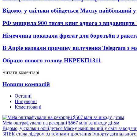
Відомо, у скільки обійдеться Маску найбільший у 
РФ знищила 900 тисяч книг одного з видавництв
Німеччина показала фрегат для боротьби з ракет
В Apple назвали причину вилучення Telegram з м
Обрано нового голову НКРЕКП
1311
Читати коментарі
Новини компаній
Останні
Популярні
Коментовані
Meta оштрафували на рекордні $567 млн за шкоду дітям
Відомо, у скільки обійдеться Маску найбільший у світі завод чи
ЗПЕК стала лідером за темпами зростання імпорту дизпального 