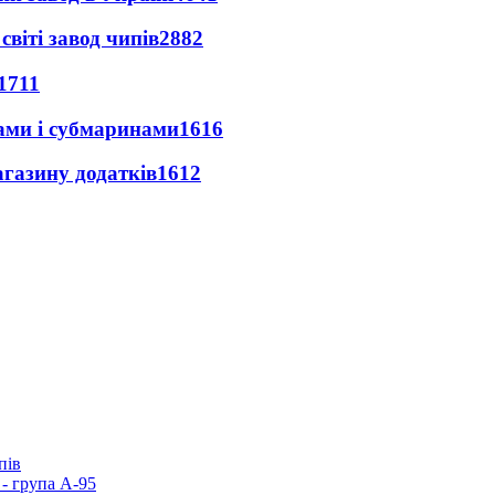
світі завод чипів
2882
1711
ами і субмаринами
1616
агазину додатків
1612
пів
- група А-95