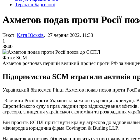
Теракт в Барселоні
Ахметов подав проти Росії по
Текст:
Катя Юськів
, 27 червня 2022, 11:33
1
3840
Фото: SCM
Ахметов розпочав перший великий процес проти РФ за знищен
Підприємства SCM втратили активів при
Український бізнесмен Рінат Ахметов подав позов проти Росії 
"Злочини Росії проти України та кожного українця - кричущі.
Європейського суду з прав людини про відшкодування збитків. 
агресора, знищення української економіки та розкрадання украї
Він просить ЄСПЛ притягнути країну-агресора до відповідально
міжнародна юридична фірма Covington & Burling LLP.
На додаток до позову, бізнесмен просить суд про вживання терм