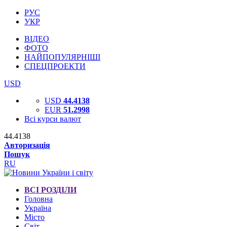
РУС
УКР
ВІДЕО
ФОТО
НАЙПОПУЛЯРНІШІ
СПЕЦПРОЕКТИ
USD
USD
44.4138
EUR
51.2998
Всі курси валют
44.4138
Авторизація
Пошук
RU
ВСІ РОЗДІЛИ
Головна
Україна
Місто
Світ