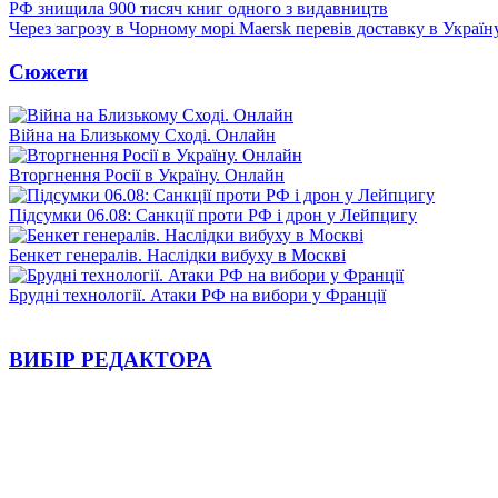
РФ знищила 900 тисяч книг одного з видавництв
Через загрозу в Чорному морі Maersk перевів доставку в Україн
Сюжети
Війна на Близькому Сході. Онлайн
Вторгнення Росії в Україну. Онлайн
Підсумки 06.08: Санкції проти РФ і дрон у Лейпцигу
Бенкет генералів. Наслідки вибуху в Москві
Брудні технології. Атаки РФ на вибори у Франції
ВИБІР РЕДАКТОРА