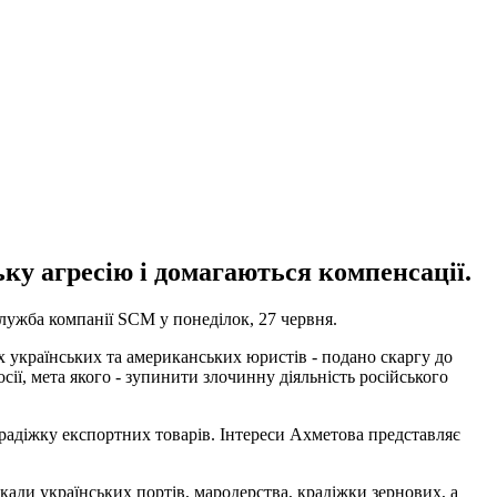
ку агресію і домагаються компенсації.
лужба компанії SCM у понеділок, 27 червня.
 українських та американських юристів - подано скаргу до
ї, мета якого - зупинити злочинну діяльність російського
крадіжку експортних товарів. Інтереси Ахметова представляє
кади українських портів, мародерства, крадіжки зернових, а