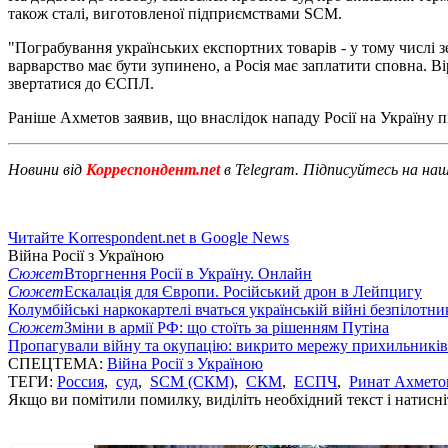
також сталі, виготовленої підприємствами SCM.
"Пограбування українських експортних товарів - у тому числі зер
варварство має бути зупинено, а Росія має заплатити сповна. Ві
звертатися до ЄСПЛ.
Раніше Ахметов заявив, що внаслідок нападу Росії на Україну 
Новини від
Корреспондент.net
в Telegram. Підписуйтесь на на
Читайте Korrespondent.net в Google News
Війна Росії з Україною
Сюжет
Вторгнення Росії в Україну. Онлайн
Сюжет
Ескалація для Європи. Російський дрон в Лейпцигу
Колумбійські наркокартелі вчаться українській війні безпілотни
Сюжет
Зміни в армії РФ: що стоїть за рішенням Путіна
Пропагували війну та окупацію: викрито мережу прихильникі
СПЕЦТЕМА:
Війна Росії з Україною
ТЕГИ:
Россия
,
суд
,
SCM (СКМ)
,
СКМ
,
ЕСПЧ
,
Ринат Ахмето
Якщо ви помітили помилку, виділіть необхідний текст і натисніт