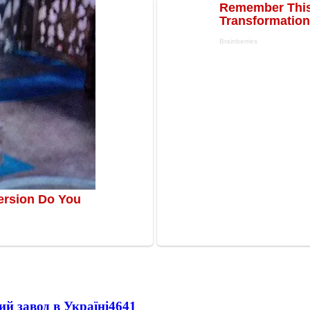
ий завод в Україні
4641