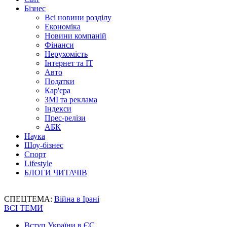
Бізнес
Всі новини розділу
Економіка
Новини компаній
Фінанси
Нерухомість
Інтернет та IT
Авто
Податки
Кар'єра
ЗМІ та реклама
Індекси
Прес-релізи
АБК
Наука
Шоу-бізнес
Спорт
Lifestyle
БЛОГИ ЧИТАЧІВ
СПЕЦТЕМА:
Війна в Ірані
ВСІ ТЕМИ
Вступ України в ЄС