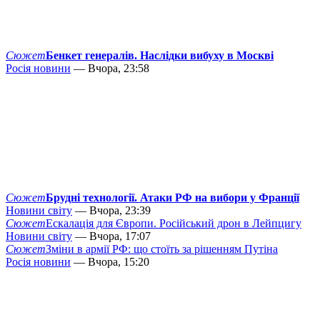
Сюжет
Бенкет генералів. Наслідки вибуху в Москві
Росія новини
— Вчора, 23:58
Сюжет
Брудні технології. Атаки РФ на вибори у Франції
Новини світу
— Вчора, 23:39
Сюжет
Ескалація для Європи. Російський дрон в Лейпцигу
Новини світу
— Вчора, 17:07
Сюжет
Зміни в армії РФ: що стоїть за рішенням Путіна
Росія новини
— Вчора, 15:20