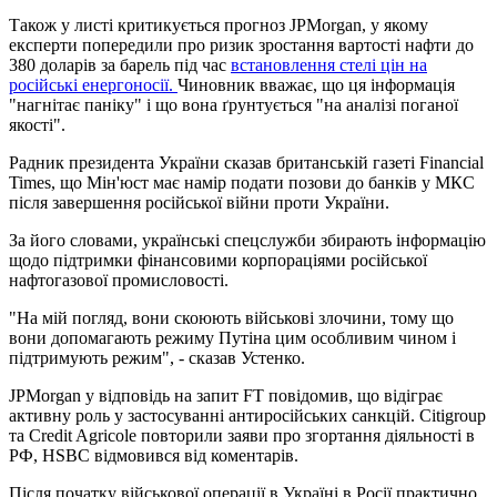
Також у листі критикується прогноз JPMorgan, у якому
експерти попередили про ризик зростання вартості нафти до
380 доларів за барель під час
встановлення стелі цін на
російські енергоносії.
Чиновник вважає, що ця інформація
"нагнітає паніку" і що вона ґрунтується "на аналізі поганої
якості".
Радник президента України сказав британській газеті Financial
Times, що Мін'юст має намір подати позови до банків у МКС
після завершення російської війни проти України.
За його словами, українські спецслужби збирають інформацію
щодо підтримки фінансовими корпораціями російської
нафтогазової промисловості.
"На мій погляд, вони скоюють військові злочини, тому що
вони допомагають режиму Путіна цим особливим чином і
підтримують режим", - сказав Устенко.
JPMorgan у відповідь на запит FT повідомив, що відіграє
активну роль у застосуванні антиросійських санкцій. Citigroup
та Credit Agricole повторили заяви про згортання діяльності в
РФ, HSBC відмовився від коментарів.
Після початку військової операції в Україні в Росії практично