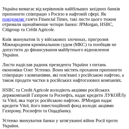
Україна вимагає від керівників найбільших західних банків
припинити співпрацю з Росією в нафтовій сфері. Як
повідомляє
газета Financial Times, такі листи цього тижня
отримали щонайменше чотири банки: JPMorgan, HSBC,
Citigroup та Crédit Agricole.
Київ звинуватив їх у військових злочинах, пригрозив
Міжнародним кримінальним судом (МКС) та пообіцяв не
допустити до фінансування майбутнього відновлення
України.
Листи надіслав радник президента України з питань
економіки Олег Устенко. Вони містять прохання припинити
співпрацю з компаніями, які пов'язані з російською нафтою, а
також продати частки в російських нафтогазових компаніях.
HSBC та Credit Agricole володіють акціями російських
держкомпаній Газпром та Роснефть, надає кредити ЛУКОЙЛу
та Vitol, яка торгує російською нафтою. JPMorgan надає
кредити Vitol, його інвестиційний фонд володіє акціями
Газпрому, Роснефти та Ощадбанку.
Устенко звинуватив банки у затягуванні війни Росії проти
України.