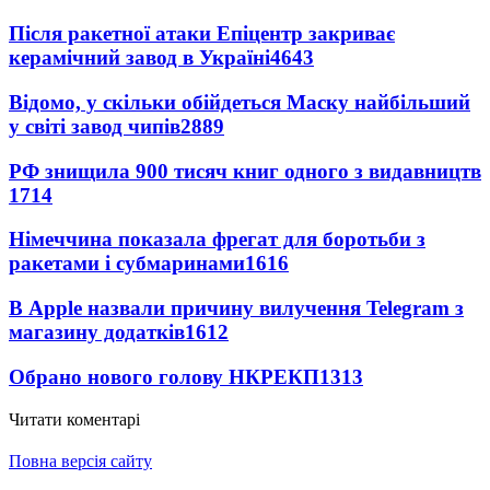
Після ракетної атаки Епіцентр закриває
керамічний завод в Україні
4643
Відомо, у скільки обійдеться Маску найбільший
у світі завод чипів
2889
РФ знищила 900 тисяч книг одного з видавництв
1714
Німеччина показала фрегат для боротьби з
ракетами і субмаринами
1616
В Apple назвали причину вилучення Telegram з
магазину додатків
1612
Обрано нового голову НКРЕКП
1313
Читати коментарі
Повна версія сайту