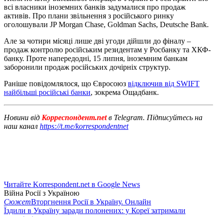
всі власники іноземних банків задумалися про продаж
активів. Про плани звільнення з російського ринку
оголошували JP Morgan Chase, Goldman Sachs, Deutsche Bank.
Але за чотири місяці лише дві угоди дійшли до фіналу –
продаж контролю російським резидентам у Росбанку та ХКФ-
банку. Проте напередодні, 15 липня, іноземним банкам
заборонили продаж російських дочірніх структур.
Раніше повідомлялося, що Євросоюз
відключив від SWIFT
найбільші російські банки
, зокрема Ощадбанк.
Новини від
Корреспондент.net
в Telegram. Підписуйтесь на
наш канал
https://t.me/korrespondentnet
Читайте Korrespondent.net в Google News
Війна Росії з Україною
Сюжет
Вторгнення Росії в Україну. Онлайн
Їздили в Україну заради полонених: у Кореї затримали