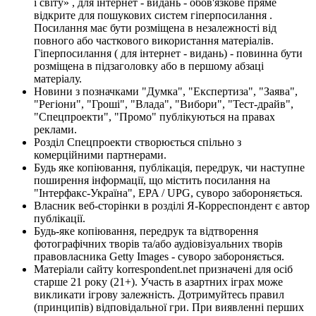
і світу» , для інтернет - видань - обов'язкове пряме
відкрите для пошукових систем гіперпосилання .
Посилання має бути розміщена в незалежності від
повного або часткового використання матеріалів.
Гіперпосилання ( для інтернет - видань) - повинна бути
розміщена в підзаголовку або в першому абзаці
матеріалу.
Новини з позначками "Думка", "Експертиза", "Заява",
"Регіони", "Гроші", "Влада", "Вибори", "Тест-драйв",
"Спецпроекти", "Промо" публікуються на правах
реклами.
Розділ Спецпроекти створюється спільно з
комерційними партнерами.
Будь яке копіювання, публікація, передрук, чи наступне
поширення інформації, що містить посилання на
"Інтерфакс-Україна", EPA / UPG, суворо забороняється.
Власник веб-сторінки в розділі Я-Корреспондент є автор
публікації.
Будь-яке копіювання, передрук та відтворення
фотографічних творів та/або аудіовізуальних творів
правовласника Getty Images - суворо забороняється.
Матеріали сайту korrespondent.net призначені для осіб
старше 21 року (21+). Участь в азартних іграх може
викликати ігрову залежність. Дотримуйтесь правил
(принципів) відповідальної гри. При виявленні перших