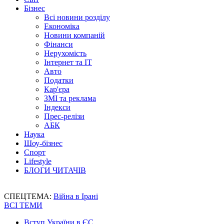
Бізнес
Всі новини розділу
Економіка
Новини компаній
Фінанси
Нерухомість
Інтернет та IT
Авто
Податки
Кар'єра
ЗМІ та реклама
Індекси
Прес-релізи
АБК
Наука
Шоу-бізнес
Спорт
Lifestyle
БЛОГИ ЧИТАЧІВ
СПЕЦТЕМА:
Війна в Ірані
ВСІ ТЕМИ
Вступ України в ЄС