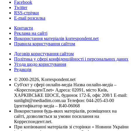
Facebook
Twitter
RSS-стрічки
E-mail розсилка
Контакти
Реклама на сайті
Використання матеріалів korrespondent.net
Правила користування сайтом
Договір користування сайтом
Політика у сфері конфіденційності і персональних даних
Угода щодо користування
Редакція
© 2000-2026, Korrespondent.net
Суб'єкт у сфері онлайн-медіа Назва онлайн-медіа –
«КореспонденТ.net» Адреса: 02091, місто Київ,
ХАРКІВСЬКЕ ШОСЕ, будинок 172-Б, офіс 208/1 E-mail:
sunlight@mediadim.com.ua
Телефон: 044-205-43-00
Ідентифікатор медіа – R40-06068
Використання будь-яких матеріалів, розміщених на
сайті, дозволяється за умови посилання на
Корреспондент.net.
При копіюванні матеріалів зі сторінки « Новини України