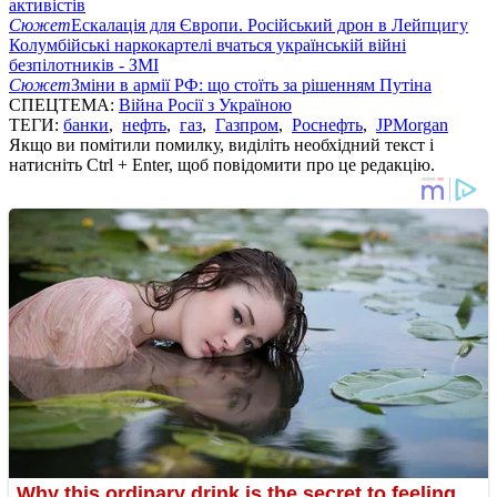
активістів
Сюжет
Ескалація для Європи. Російський дрон в Лейпцигу
Колумбійські наркокартелі вчаться українській війні
безпілотників - ЗМІ
Сюжет
Зміни в армії РФ: що стоїть за рішенням Путіна
СПЕЦТЕМА:
Війна Росії з Україною
ТЕГИ:
банки
,
нефть
,
газ
,
Газпром
,
Роснефть
,
JPMorgan
Якщо ви помітили помилку, виділіть необхідний текст і
натисніть Ctrl + Enter, щоб повідомити про це редакцію.