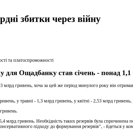
дні збитки через війну
ості та платоспроможності
 для Ощадбанку став січень - понад 1,1
3 млрд гривень, хоча за цей же період минулого року він отрима
вень, у травні - 1,3 млрд гривень, у квітні - 2,53 млрд гривень, 
 гривень.
5,4 млрд гривень. Необхідність таких резервів була спричинена 
онсервативного підходу до формування резервів", - йдеться у ко