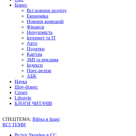
Бізнес
Всі новини розділу
Економіка
Новини компаній
Фінанси
Нерухомість
Інтернет та IT
Авто
Податки
Кар'єра
ЗМІ та реклама
Індекси
Прес-релізи
АБК
Наука
Шоу-бізнес
Спорт
Lifestyle
БЛОГИ ЧИТАЧІВ
СПЕЦТЕМА:
Війна в Ірані
ВСІ ТЕМИ
Вступ України в ЄС