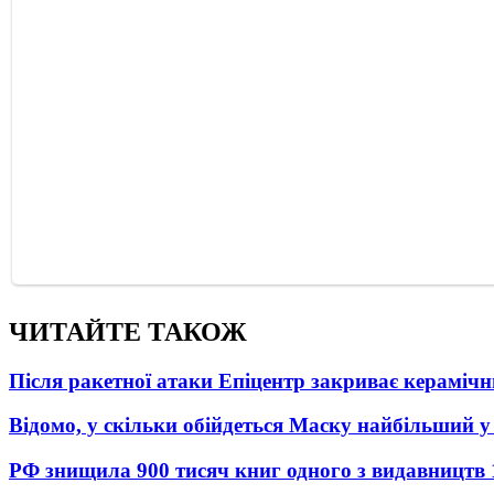
ЧИТАЙТЕ ТАКОЖ
Після ракетної атаки Епіцентр закриває керамічн
Відомо, у скільки обійдеться Маску найбільший у 
РФ знищила 900 тисяч книг одного з видавництв