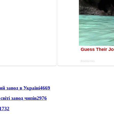
ий завод в Україні
4669
світі завод чипів
2976
1732