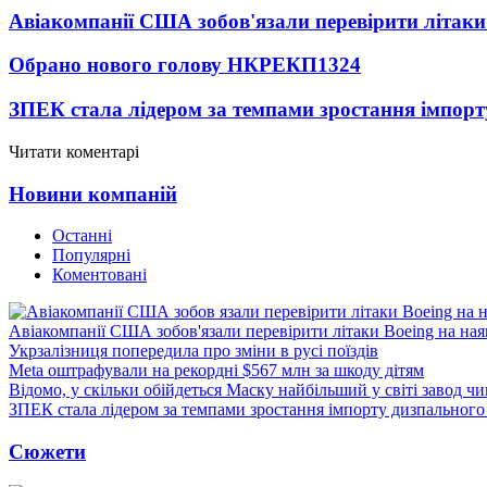
Авіакомпанії США зобов'язали перевірити літаки
Обрано нового голову НКРЕКП
1324
ЗПЕК стала лідером за темпами зростання імпорт
Читати коментарі
Новини компаній
Останні
Популярні
Коментовані
Авіакомпанії США зобов'язали перевірити літаки Boeing на ная
Укрзалізниця попередила про зміни в русі поїздів
Meta оштрафували на рекордні $567 млн за шкоду дітям
Відомо, у скільки обійдеться Маску найбільший у світі завод чи
ЗПЕК стала лідером за темпами зростання імпорту дизпального 
Сюжети