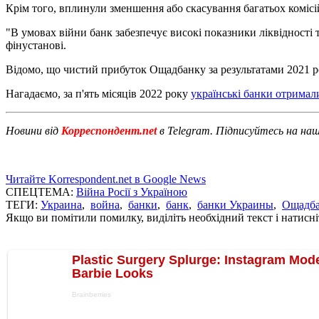
Крім того, вплинули зменшення або скасування багатьох комісій
"В умовах війни банк забезпечує високі показники ліквідності 
фінустанові.
Відомо, що чистий прибуток Ощадбанку за результатами 2021 рок
Нагадаємо, за п'ять місяців 2022 року
українські банки отримали
Новини від
Корреспондент.net
в Telegram. Підписуйтесь на на
Читайте Korrespondent.net в Google News
СПЕЦТЕМА:
Війна Росії з Україною
ТЕГИ:
Украина
,
война
,
банки
,
банк
,
банки Украины
,
Ощадб
Якщо ви помітили помилку, виділіть необхідний текст і натисніт