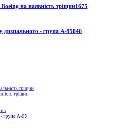
 Boeing на наявність тріщин
1675
у дизпального - група А-95
848
вність тріщин
пів
- група А-95