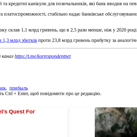
 та кредитні канікули для позичальників, які банк вводив на пев
та платоспроможності, стабільно надає банківське обслуговуванн
у склав 1,1 млрд гривень, що в 2,5 рази менше, ніж у 2020 році
 1,3 млрд збитків
проти 23,8 млрд гривень прибутку за аналогіч
ш канал
https://t.me/korrespondentnet
анк
,
прибыль
ь Ctrl + Enter, щоб повідомити про це редакцію.