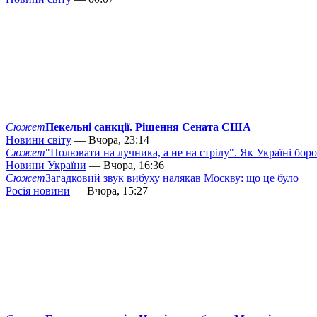
Сюжет
Пекельні санкції. Рішення Сената США
Новини світу
— Вчора, 23:14
Сюжет
"Полювати на лучника, а не на стрілу". Як Україні бор
Новини України
— Вчора, 16:36
Сюжет
Загадковий звук вибуху налякав Москву: що це було
Росія новини
— Вчора, 15:27