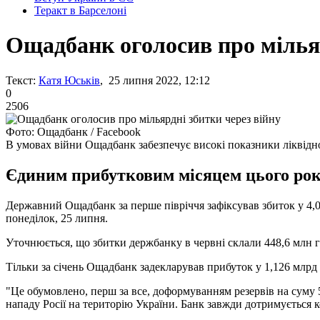
Теракт в Барселоні
Ощадбанк оголосив про мільяр
Текст:
Катя Юськів
, 25 липня 2022, 12:12
0
2506
Фото: Ощадбанк / Facebook
В умовах війни Ощадбанк забезпечує високі показники ліквідн
Єдиним прибутковим місяцем цього року
Державний Ощадбанк за перше півріччя зафіксував збиток у 4,0
понеділок, 25 липня.
Уточнюється, що збитки держбанку в червні склали 448,6 млн гри
Тільки за січень Ощадбанк задекларував прибуток у 1,126 млрд
"Це обумовлено, перш за все, доформуванням резервів на суму 
нападу Росії на територію України. Банк завжди дотримується к