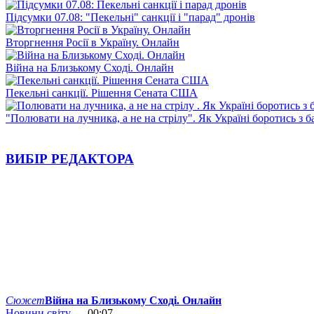
Підсумки 07.08: "Пекельні" санкції і "парад" дронів
Вторгнення Росії в Україну. Онлайн
Війна на Близькому Сході. Онлайн
Пекельні санкції. Рішення Сената США
"Полювати на лучника, а не на стрілу". Як Україні боротись з 
ВИБІР РЕДАКТОРА
Сюжет
Війна на Близькому Сході. Онлайн
Новини світу
— 00:07