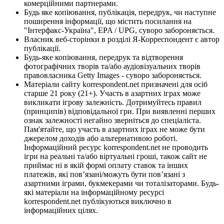
комерційними партнерами.
Будь яке копіювання, публікація, передрук, чи наступне
поширення інформації, що містить посилання на
"Інтерфакс-Україна", EPA / UPG, суворо забороняється.
Власник веб-сторінки в розділі Я-Корреспондент є автор
публікації.
Будь-яке копіювання, передрук та відтворення
фотографічних творів та/або аудіовізуальних творів
правовласника Getty Images - суворо забороняється.
Матеріали сайту korrespondent.net призначені для осіб
старше 21 року (21+). Участь в азартних іграх може
викликати ігрову залежність. Дотримуйтесь правил
(принципів) відповідальної гри. При виявленні перших
ознак залежності негайно зверніться до спеціаліста.
Пам'ятайте, що участь в азартних іграх не може бути
джерелом доходів або альтернативою роботі.
Інформаційний ресурс korrespondent.net не проводить
ігри на реальні та/або віртуальні гроші, також сайт не
приймає ні в якій формі оплату ставок та інших
платежів, які пов’язані/можуть бути пов’язані з
азартними іграми, букмекерами чи тоталізаторами. Будь-
які матеріали на інформаційному ресурсі
korrespondent.net публікуються виключно в
інформаційних цілях.