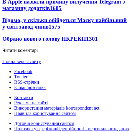
В Apple назвали причину вилучення Telegram з
магазину додатків
1605
Відомо, у скільки обійдеться Маску найбільший
у світі завод чипів
1575
Обрано нового голову НКРЕКП
1301
Читати коментарі
Повна версія сайту
Facebook
Twitter
RSS-стрічки
E-mail розсилка
Контакти
Реклама на сайті
Використання матеріалів korrespondent.net
Правила користування сайтом
Договір користування сайтом
Політика у сфері конфіденційності і персональних даних