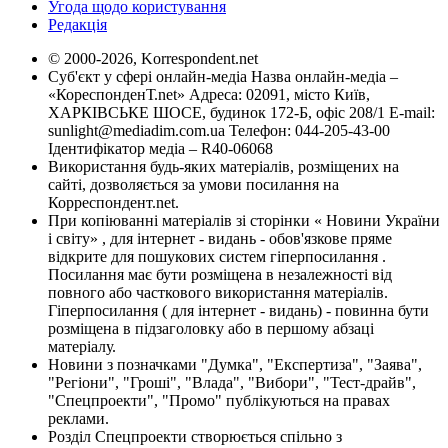
Угода щодо користування
Редакція
© 2000-2026, Korrespondent.net
Суб'єкт у сфері онлайн-медіа Назва онлайн-медіа –
«КореспонденТ.net» Адреса: 02091, місто Київ,
ХАРКІВСЬКЕ ШОСЕ, будинок 172-Б, офіс 208/1 E-mail:
sunlight@mediadim.com.ua
Телефон: 044-205-43-00
Ідентифікатор медіа – R40-06068
Використання будь-яких матеріалів, розміщених на
сайті, дозволяється за умови посилання на
Корреспондент.net.
При копіюванні матеріалів зі сторінки « Новини України
і світу» , для інтернет - видань - обов'язкове пряме
відкрите для пошукових систем гіперпосилання .
Посилання має бути розміщена в незалежності від
повного або часткового використання матеріалів.
Гіперпосилання ( для інтернет - видань) - повинна бути
розміщена в підзаголовку або в першому абзаці
матеріалу.
Новини з позначками "Думка", "Експертиза", "Заява",
"Регіони", "Гроші", "Влада", "Вибори", "Тест-драйв",
"Спецпроекти", "Промо" публікуються на правах
реклами.
Розділ Спецпроекти створюється спільно з