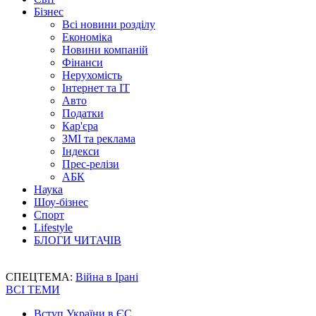
Бізнес
Всі новини розділу
Економіка
Новини компаній
Фінанси
Нерухомість
Інтернет та IT
Авто
Податки
Кар'єра
ЗМІ та реклама
Індекси
Прес-релізи
АБК
Наука
Шоу-бізнес
Спорт
Lifestyle
БЛОГИ ЧИТАЧІВ
СПЕЦТЕМА:
Війна в Ірані
ВСІ ТЕМИ
Вступ України в ЄС