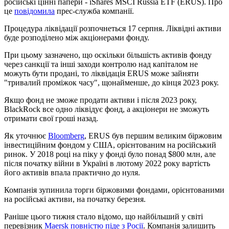
російські цінні папери - iShares MSCI Russia ETF (ERUS). Про
це
повідомила
прес-служба компанії.
Процедура ліквідації розпочнеться 17 серпня. Ліквідні активи
буде розподілено між акціонерами фонду.
При цьому зазначено, що оскільки більшість активів фонду
через санкції та інші заходи контролю над капіталом не
можуть бути продані, то ліквідація ERUS може зайняти
"тривалий проміжок часу", щонайменше, до кінця 2023 року.
Якщо фонд не зможе продати активи і після 2023 року,
BlackRock все одно ліквідує фонд, а акціонери не зможуть
отримати свої гроші назад.
Як уточнює
Bloomberg
, ERUS був першим великим біржовим
інвестиційним фондом у США, орієнтованим на російський
ринок. У 2018 році на піку у фонді було понад $800 млн, але
після початку війни в Україні в лютому 2022 року вартість
його активів впала практично до нуля.
Компанія зупинила торги біржовими фондами, орієнтованими
на російські активи, на початку березня.
Раніше цього тижня стало відомо, що найбільший у світі
перевізник
Maersk повністю піде з Росії
. Компанія залишить