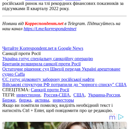
російський ринок на тлі рекордних фінансових показників за
підсумками ІІ кварталу 2022 року.
Новини від
Корреспондент.net
в Telegram. Підписуйтесь на
наш канал
https://t.me/korrespondentnet
Читайте Korrespondent.net в Google News
Санкції проти Росії
Україна готує спеціальну санкційну операцію
Британія розширила санкції проти Росії
Остаточне рішення: суд Швеції передав Україні арештоване
судно Caffa
ЄС готує цілковиту заборону російської нафти
Військові структури РФ потрапили до "чорного списку" США
СПЕЦТЕМА:
Санкції проти Росії
ТЕГИ:
инвестиции
,
Россия-США
,
США
,
Украина-Россия
,
Биржи
,
биржа
,
активы
,
инвесторы
Якщо ви помітили помилку, виділіть необхідний текст і
натисніть Ctrl + Enter, щоб повідомити про це редакцію.