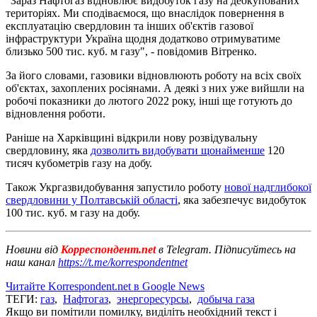
"Зараз Нафтогаз відновлює видобуток газу на деокупованих
територіях. Ми сподіваємося, що внаслідок повернення в
експлуатацію свердловин та інших об'єктів газової
інфраструктури Україна щодня додатково отримуватиме
близько 500 тис. куб. м газу", - повідомив Вітренко.
За його словами, газовики відновлюють роботу на всіх своїх
об'єктах, захоплених росіянами. А деякі з них уже вийшли на
робочі показники до лютого 2022 року, інші ще готують до
відновлення роботи.
Раніше на Харківщині відкрили нову розвідувальну
свердловину, яка
дозволить видобувати щонайменше
120
тисяч кубометрів газу на добу.
Також Укргазвидобування запустило роботу
нової надглибокої
свердловини у Полтавській області
, яка забезпечує видобуток
100 тис. куб. м газу на добу.
Новини від
Корреспондент.net
в Telegram. Підписуйтесь на
наш канал
https://t.me/korrespondentnet
Читайте Korrespondent.net в Google News
ТЕГИ:
газ
,
Нафтогаз
,
энергоресурсы
,
добыча газа
Якщо ви помітили помилку, виділіть необхідний текст і