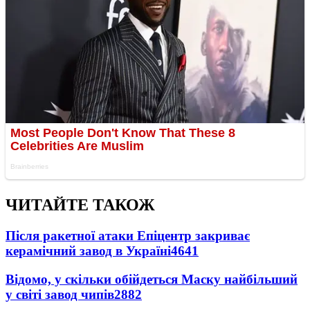
ЧИТАЙТЕ ТАКОЖ
Після ракетної атаки Епіцентр закриває
керамічний завод в Україні
4641
Відомо, у скільки обійдеться Маску найбільший
у світі завод чипів
2882