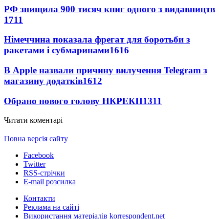
РФ знищила 900 тисяч книг одного з видавництв
1711
Німеччина показала фрегат для боротьби з
ракетами і субмаринами
1616
В Apple назвали причину вилучення Telegram з
магазину додатків
1612
Обрано нового голову НКРЕКП
1311
Читати коментарі
Повна версія сайту
Facebook
Twitter
RSS-стрічки
E-mail розсилка
Контакти
Реклама на сайті
Використання матеріалів korrespondent.net