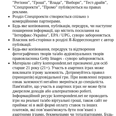
"Регіони", "Гроші", "Влада", "Вибори", "Тест-драйв",
"Спецпроекти", "Промо" публікуються на правах
реклами.
Розділ Спецпроекти створюється спільно з
комерційними партнерами.
Будь яке копіювання, публікація, передрук, чи наступне
поширення інформації, що містить посилання на
"Інтерфакс-Україна", EPA / UPG, суворо забороняється.
Власник веб-сторінки в розділі Я-Корреспондент є автор
публікації.
Будь-яке копіювання, передрук та відтворення
фотографічних творів та/або аудіовізуальних творів
правовласника Getty Images - суворо забороняється.
Матеріали сайту korrespondent.net призначені для осіб
старше 21 року (21+). Участь в азартних іграх може
викликати ігрову залежність. Дотримуйтесь правил
(принципів) відповідальної гри. При виявленні перших
ознак залежності негайно зверніться до спеціаліста.
Пам'ятайте, що участь в азартних іграх не може бути
джерелом доходів або альтернативою роботі.
Інформаційний ресурс korrespondent.net не проводить
ігри на реальні та/або віртуальні гроші, також сайт не
приймає ні в якій формі оплату ставок та інших
платежів, які пов’язані/можуть бути пов’язані з
азартними іграми, букмекерами чи тоталізаторами. Будь-