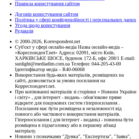
Правила користування сайтом
Договір користування сайтом
Політика у сфері конфіденційності і персональних даних
Угода щодо користування
Редакція
© 2000-2026, Korrespondent.net
Суб'єкт у сфері онлайн-медіа Назва онлайн-медіа –
«КореспонденТ.net» Адреса: 02091, місто Київ,
ХАРКІВСЬКЕ ШОСЕ, будинок 172-Б, офіс 208/1 E-mail:
sunlight@mediadim.com.ua
Телефон: 044-205-43-00
Ідентифікатор медіа – R40-06068
Використання будь-яких матеріалів, розміщених на
сайті, дозволяється за умови посилання на
Корреспондент.net.
При копіюванні матеріалів зі сторінки « Новини України
і світу» , для інтернет - видань - обов'язкове пряме
відкрите для пошукових систем гіперпосилання .
Посилання має бути розміщена в незалежності від
повного або часткового використання матеріалів.
Гіперпосилання ( для інтернет - видань) - повинна бути
розміщена в підзаголовку або в першому абзаці
матеріалу.
Новини з позначками "Думка", "Експертиза", "Заява",