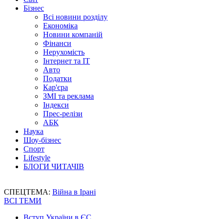
Бізнес
Всі новини розділу
Економіка
Новини компаній
Фінанси
Нерухомість
Інтернет та IT
Авто
Податки
Кар'єра
ЗМІ та реклама
Індекси
Прес-релізи
АБК
Наука
Шоу-бізнес
Спорт
Lifestyle
БЛОГИ ЧИТАЧІВ
СПЕЦТЕМА:
Війна в Ірані
ВСІ ТЕМИ
Вступ України в ЄС