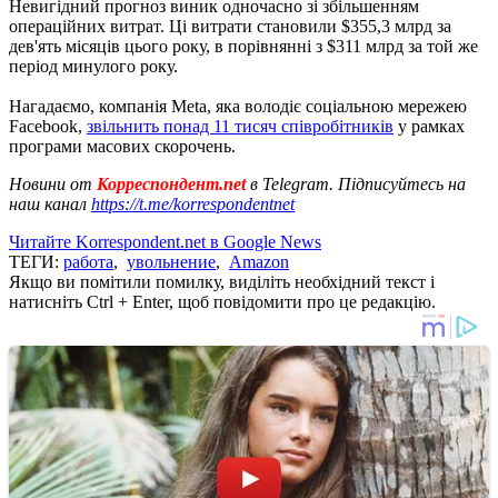
Невигідний прогноз виник одночасно зі збільшенням
операційних витрат. Ці витрати становили $355,3 млрд за
дев'ять місяців цього року, в порівнянні з $311 млрд за той же
період минулого року.
Нагадаємо, компанія Meta, яка володіє соціальною мережею
Facebook,
звільнить понад 11 тисяч співробітників
у рамках
програми масових скорочень.
Новини от
Корреспондент.net
в Telegram. Підписуйтесь на
наш канал
https://t.me/korrespondentnet
Читайте Korrespondent.net в Google News
ТЕГИ:
работа
,
увольнение
,
Amazon
Якщо ви помітили помилку, виділіть необхідний текст і
натисніть Ctrl + Enter, щоб повідомити про це редакцію.