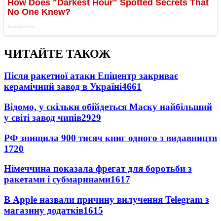
ЧИТАЙТЕ ТАКОЖ
Після ракетної атаки Епіцентр закриває
керамічний завод в Україні
4661
Відомо, у скільки обійдеться Маску найбільший
у світі завод чипів
2929
РФ знищила 900 тисяч книг одного з видавництв
1720
Німеччина показала фрегат для боротьби з
ракетами і субмаринами
1617
В Apple назвали причину вилучення Telegram з
магазину додатків
1615