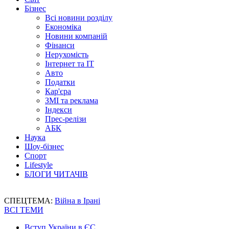
Бізнес
Всі новини розділу
Економіка
Новини компаній
Фінанси
Нерухомість
Інтернет та IT
Авто
Податки
Кар'єра
ЗМІ та реклама
Індекси
Прес-релізи
АБК
Наука
Шоу-бізнес
Спорт
Lifestyle
БЛОГИ ЧИТАЧІВ
СПЕЦТЕМА:
Війна в Ірані
ВСІ ТЕМИ
Вступ України в ЄС