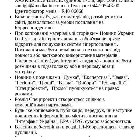
ХАРКІВСЬКЕ ШОСЕ, будинок 172-Б, офіс 208/1 E-mail:
sunlight@mediadim.com.ua
Телефон: 044-205-43-00
Ідентифікатор медіа – R40-06068
Використання будь-яких матеріалів, розміщених на
сайті, дозволяється за умови посилання на
Корреспондент.net.
При копіюванні матеріалів зі сторінки « Новини України
і світу» , для інтернет - видань - обов'язкове пряме
відкрите для пошукових систем гіперпосилання .
Посилання має бути розміщена в незалежності від
повного або часткового використання матеріалів.
Гіперпосилання ( для інтернет - видань) - повинна бути
розміщена в підзаголовку або в першому абзаці
матеріалу.
Новини з позначками "Думка", "Експертиза", "Заява",
"Регіони", "Гроші", "Влада", "Вибори", "Тест-драйв",
"Спецпроекти", "Промо" публікуються на правах
реклами.
Розділ Спецпроекти створюється спільно з
комерційними партнерами.
Будь яке копіювання, публікація, передрук, чи наступне
поширення інформації, що містить посилання на
"Інтерфакс-Україна", EPA / UPG, суворо забороняється.
Власник веб-сторінки в розділі Я-Корреспондент є автор
публікації.