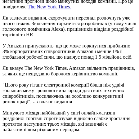
негативні прогнози щодо майбутніх доходів компанії. Про це
повідомляє
The New York Times.
Як зазначає видання, скорочувати персонал розпочнуть уже
цього тижня. Звільнення торкнеться розробників (у тому числі
голосового помічника Alexa), працівників відділів роздрібної
торгівлі та HR.
У Amazon припускають, що це може торкнутися приблизно
3% корпоративних співробітників Amazon і менше 1% її
глобальної робочої сили, що налічує понад 1,5 мільйона осіб.
Як вказує The New York Times, Amazon звільнить працівників,
за яких ще нещодавно боролося керівництво компанії.
"Цього року гігант електронної комерції більш ніж удвічі
збільшив межу грошової винагороди для своїх технічних
співробітників, посилаючись на особливо конкурентний
ринок праці", - зазначає видання.
Минулого місяця найбільший у світі онлайн-магазин
роздрібної торгівлі спрогнозував відносно слабке зростання
протягом наступних трьох місяців, які зазвичай є
найактивнішим різдвяним періодом.