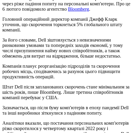
через різке падіння попиту на персональні комп'ютери. Про це
6 лютого повідомило агентство
Bloomberg
.
Головний операційний директор компанії Джефф Кларк
уточнив, що скорочення торкнеться 5% глобального штату
компанії.
За його словами, Dell зіштовхується з невизначеними
ринковими умовами та попередніх заходів економії, у тому
числі призупинення найму нових співробітників, а також
обмежень для витрат на відрядження, більше недостатньо.
Компанія планує реорганізацію підрозділів та скорочення
робочих місць, сподіваючись за рахунок цього підвищити
продуктивність операцій.
Штат Dell після запланованих скорочень стане мінімальним за
шість років, пише Bloomberg. Лише третина співробітників
компанії перебуває у США.
Зазначається, що після буму комп'ютерів в епоху пандемії Dell
та інші виробники зіткнулися з падінням попиту.
Аналітики вказали, що постачання персональних комп'ютерів
різко скоротилося у четвертому кварталі 2022 року і