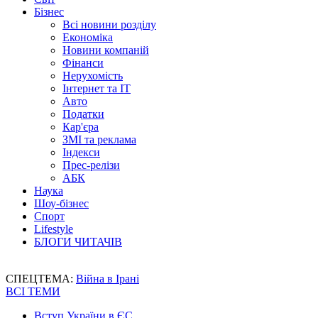
Бізнес
Всі новини розділу
Економіка
Новини компаній
Фінанси
Нерухомість
Інтернет та IT
Авто
Податки
Кар'єра
ЗМІ та реклама
Індекси
Прес-релізи
АБК
Наука
Шоу-бізнес
Спорт
Lifestyle
БЛОГИ ЧИТАЧІВ
СПЕЦТЕМА:
Війна в Ірані
ВСІ ТЕМИ
Вступ України в ЄС