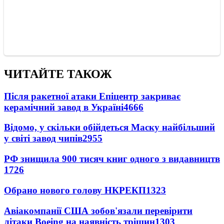
ЧИТАЙТЕ ТАКОЖ
Після ракетної атаки Епіцентр закриває
керамічний завод в Україні
4666
Відомо, у скільки обійдеться Маску найбільший
у світі завод чипів
2955
РФ знищила 900 тисяч книг одного з видавництв
1726
Обрано нового голову НКРЕКП
1323
Авіакомпанії США зобов'язали перевірити
літаки Boeing на наявність тріщин
1303