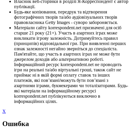
Власник веб-сторінки в розділі Я-Корреспондент є автор
публікації.
Будь-яке копіювання, передрук та відтворення
фотографічних творів та/або аудіовізуальних творів
правовласника Getty Images - суворо забороняється.
Матеріали сайту korrespondent.net призначені для осіб
старше 21 року (21+). Участь в азартних іграх може
викликати ігрову залежність. Дотримуйтесь правил
(принципів) відповідальної гри. При виявленні перших
ознак залежності негайно зверніться до спеціаліста.
Пам'ятайте, що участь в азартних іграх не може бути
джерелом доходів або альтернативою роботі.
Інформаційний ресурс korrespondent.net не проводить
ігри на реальні та/або віртуальні гроші, також сайт не
приймає ні в якій формі оплату ставок та інших
платежів, які пов’язані/можуть бути пов’язані з
азартними іграми, букмекерами чи тоталізаторами. Будь-
які матеріали на інформаційному ресурсі
korrespondent.net публікуються виключно в
інформаційних цілях.
X
Ошибка