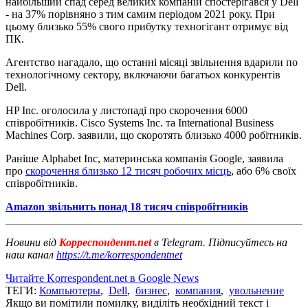
найбільший спад серед великих компаній спостерігався у Dell
- на 37% порівняно з тим самим періодом 2021 року. При
цьому близько 55% свого прибутку техногігант отримує від
ПК.
Агентство нагадало, що останні місяці звільнення вдарили по
технологічному сектору, включаючи багатьох конкурентів
Dell.
HP Inc. оголосила у листопаді про скорочення 6000
співробітників. Cisco Systems Inc. та International Business
Machines Corp. заявили, що скоротять близько 4000 робітників.
Раніше Alphabet Inc, материнська компанія Google, заявила
про
скорочення близько 12 тисяч робочих місць
, або 6% своїх
співробітників.
Amazon звільнить понад 18 тисяч співробітників
Новини від
Корреспондент.net
в Telegram. Підписуйтесь на
наш канал
https://t.me/korrespondentnet
Читайте Korrespondent.net в Google News
ТЕГИ:
Компьютеры
,
Dell
,
бизнес
,
компания
,
увольнение
Якщо ви помітили помилку, виділіть необхідний текст і