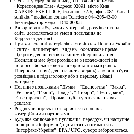
Суб'єкт у сфері онлайн-медіа Назва онлайн-медіа –
«КореспонденТ.net» Адреса: 02091, місто Київ,
ХАРКІВСЬКЕ ШОСЕ, будинок 172-Б, офіс 208/1 E-mail:
sunlight@mediadim.com.ua
Телефон: 044-205-43-00
Ідентифікатор медіа – R40-06068
Використання будь-яких матеріалів, розміщених на
сайті, дозволяється за умови посилання на
Корреспондент.net.
При копіюванні матеріалів зі сторінки « Новини України
і світу» , для інтернет - видань - обов'язкове пряме
відкрите для пошукових систем гіперпосилання .
Посилання має бути розміщена в незалежності від
повного або часткового використання матеріалів.
Гіперпосилання ( для інтернет - видань) - повинна бути
розміщена в підзаголовку або в першому абзаці
матеріалу.
Новини з позначками "Думка", "Експертиза", "Заява",
"Регіони", "Гроші", "Влада", "Вибори", "Тест-драйв",
"Спецпроекти", "Промо" публікуються на правах
реклами.
Розділ Спецпроекти створюється спільно з
комерційними партнерами.
Будь яке копіювання, публікація, передрук, чи наступне
поширення інформації, що містить посилання на
"Інтерфакс-Україна", EPA / UPG, суворо забороняється.