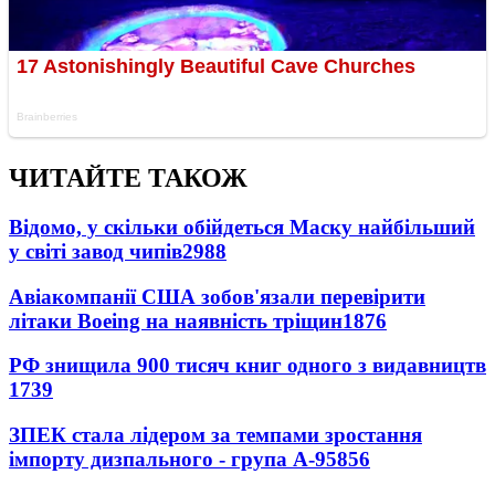
ЧИТАЙТЕ ТАКОЖ
Відомо, у скільки обійдеться Маску найбільший
у світі завод чипів
2988
Авіакомпанії США зобов'язали перевірити
літаки Boeing на наявність тріщин
1876
РФ знищила 900 тисяч книг одного з видавництв
1739
ЗПЕК стала лідером за темпами зростання
імпорту дизпального - група А-95
856