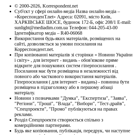
© 2000-2026, Korrespondent.net
Суб'єкт у сфері онлайн-медіа Назва онлайн-медіа –
«КореспонденТ.net» Адреса: 02091, місто Київ,
ХАРКІВСЬКЕ ШОСЕ, будинок 172-Б, офіс 208/1 E-mail:
sunlight@mediadim.com.ua
Телефон: 044-205-43-00
Ідентифікатор медіа – R40-06068
Використання будь-яких матеріалів, розміщених на
сайті, дозволяється за умови посилання на
Корреспондент.net.
При копіюванні матеріалів зі сторінки « Новини України
і світу» , для інтернет - видань - обов'язкове пряме
відкрите для пошукових систем гіперпосилання .
Посилання має бути розміщена в незалежності від
повного або часткового використання матеріалів.
Гіперпосилання ( для інтернет - видань) - повинна бути
розміщена в підзаголовку або в першому абзаці
матеріалу.
Новини з позначками "Думка", "Експертиза", "Заява",
"Регіони", "Гроші", "Влада", "Вибори", "Тест-драйв",
"Спецпроекти", "Промо" публікуються на правах
реклами.
Розділ Спецпроекти створюється спільно з
комерційними партнерами.
Будь яке копіювання, публікація, передрук, чи наступне