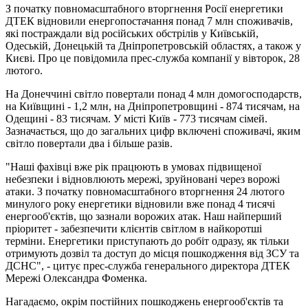
З початку повномасштабного вторгнення Росії енергетики
ДТЕК відновили енергопостачання понад 7 млн споживачів,
які постраждали від російських обстрілів у Київській,
Одеській, Донецькій та Дніпропетровській областях, а також у
Києві. Про це повідомила прес-служба компанії у вівторок, 28
лютого.
На Донеччині світло повертали понад 4 млн домогосподарств,
на Київщині - 1,2 млн, на Дніпропетровщині - 874 тисячам, на
Одещині - 83 тисячам. У місті Київ - 773 тисячам сімей.
Зазначається, що до загальних цифр включені споживачі, яким
світло повертали два і більше разів.
"Наші фахівці вже рік працюють в умовах підвищеної
небезпеки і відновлюють мережі, зруйновані через ворожі
атаки. З початку повномасштабного вторгнення 24 лютого
минулого року енергетики відновили вже понад 4 тисячі
енергооб'єктів, що зазнали ворожих атак. Наш найперший
пріоритет - забезпечити клієнтів світлом в найкоротші
терміни. Енергетики приступають до робіт одразу, як тільки
отримують дозвіл та доступ до місця пошкодження від ЗСУ та
ДСНС", - цитує прес-служба генерального директора ДТЕК
Мережі Олександра Фоменка.
Нагадаємо, окрім постійних пошкоджень енергооб'єктів та