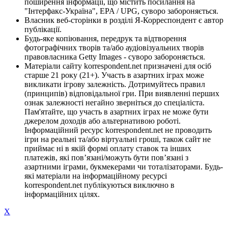
поширення інформації, що містить посилання на
"Інтерфакс-Україна", EPA / UPG, суворо забороняється.
Власник веб-сторінки в розділі Я-Корреспондент є автор
публікації.
Будь-яке копіювання, передрук та відтворення
фотографічних творів та/або аудіовізуальних творів
правовласника Getty Images - суворо забороняється.
Матеріали сайту korrespondent.net призначені для осіб
старше 21 року (21+). Участь в азартних іграх може
викликати ігрову залежність. Дотримуйтесь правил
(принципів) відповідальної гри. При виявленні перших
ознак залежності негайно зверніться до спеціаліста.
Пам'ятайте, що участь в азартних іграх не може бути
джерелом доходів або альтернативою роботі.
Інформаційний ресурс korrespondent.net не проводить
ігри на реальні та/або віртуальні гроші, також сайт не
приймає ні в якій формі оплату ставок та інших
платежів, які пов’язані/можуть бути пов’язані з
азартними іграми, букмекерами чи тоталізаторами. Будь-
які матеріали на інформаційному ресурсі
korrespondent.net публікуються виключно в
інформаційних цілях.
X