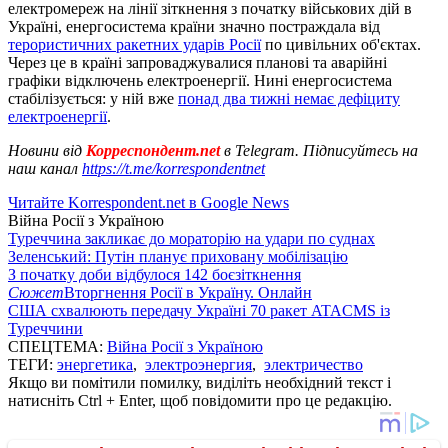
електромереж на лінії зіткнення з початку військових дій в
Україні, енергосистема країни значно постраждала від
терористичних ракетних ударів Росії
по цивільних об'єктах.
Через це в країні запроваджувалися планові та аварійні
графіки відключень електроенергії. Нині енергосистема
стабілізується: у ній вже
понад два тижні немає дефіциту
електроенергії
.
Новини від
Корреспондент.net
в Telegram. Підписуйтесь на
наш канал
https://t.me/korrespondentnet
Читайте Korrespondent.net в Google News
Війна Росії з Україною
Туреччина закликає до мораторію на удари по суднах
Зеленський: Путін планує приховану мобілізацію
З початку доби відбулося 142 боєзіткнення
Сюжет
Вторгнення Росії в Україну. Онлайн
США схвалюють передачу Україні 70 ракет ATACMS із
Туреччини
СПЕЦТЕМА:
Війна Росії з Україною
ТЕГИ:
энергетика
,
электроэнергия
,
электричество
Якщо ви помітили помилку, виділіть необхідний текст і
натисніть Ctrl + Enter, щоб повідомити про це редакцію.