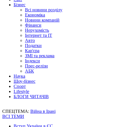
Бізнес
Всі новини розділу
Економіка
Новини компаній
Фінанси
Нерухомість
Інтернет та IT
Авто
Податки
Кар'єра
ЗМІ та реклама
Індекси
Прес-релізи
АБК
Наука
Шоу-бізнес
Спорт
Lifestyle
БЛОГИ ЧИТАЧІВ
СПЕЦТЕМА:
Війна в Ірані
ВСІ ТЕМИ
Вступ України в ЄС