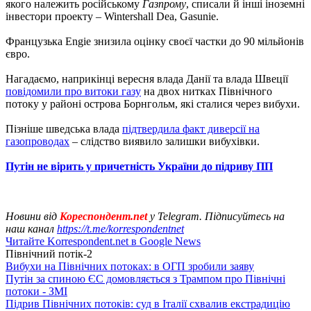
якого належить російському
Газпрому
, списали й інші іноземні
інвестори проекту – Wintershall Dea, Gasunie.
Французька Engie знизила оцінку своєї частки до 90 мільйонів
євро.
Нагадаємо, наприкінці вересня влада Данії та влада Швеції
повідомили про витоки газу
на двох нитках Північного
потоку у районі острова Борнгольм, які сталися через вибухи.
Пізніше шведська влада
підтвердила факт диверсії на
газопроводах
– слідство виявило залишки вибухівки.
Путін не вірить у причетність України до підриву ПП
Новини від
Кореспондент.net
у Telegram. Підписуйтесь на
наш канал
https://t.me/korrespondentnet
Читайте Korrespondent.net в Google News
Північний потік-2
Вибухи на Північних потоках: в ОГП зробили заяву
Путін за спиною ЄС домовляється з Трампом про Північні
потоки - ЗМІ
Підрив Північних потоків: суд в Італії схвалив екстрадицію