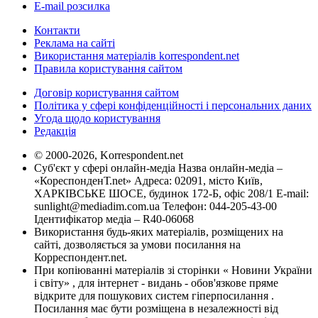
E-mail розсилка
Контакти
Реклама на сайті
Використання матеріалів korrespondent.net
Правила користування сайтом
Договір користування сайтом
Політика у сфері конфіденційності і персональних даних
Угода щодо користування
Редакція
© 2000-2026, Korrespondent.net
Суб'єкт у сфері онлайн-медіа Назва онлайн-медіа –
«КореспонденТ.net» Адреса: 02091, місто Київ,
ХАРКІВСЬКЕ ШОСЕ, будинок 172-Б, офіс 208/1 E-mail:
sunlight@mediadim.com.ua
Телефон: 044-205-43-00
Ідентифікатор медіа – R40-06068
Використання будь-яких матеріалів, розміщених на
сайті, дозволяється за умови посилання на
Корреспондент.net.
При копіюванні матеріалів зі сторінки « Новини України
і світу» , для інтернет - видань - обов'язкове пряме
відкрите для пошукових систем гіперпосилання .
Посилання має бути розміщена в незалежності від