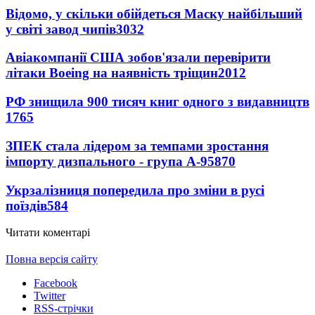
Відомо, у скільки обійдеться Маску найбільший
у світі завод чипів
3032
Авіакомпанії США зобов'язали перевірити
літаки Boeing на наявність тріщин
2012
РФ знищила 900 тисяч книг одного з видавництв
1765
ЗПЕК стала лідером за темпами зростання
імпорту дизпального - група А-95
870
Укрзалізниця попередила про зміни в русі
поїздів
584
Читати коментарі
Повна версія сайту
Facebook
Twitter
RSS-стрічки