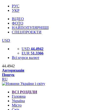
РУС
УКР
ВІДЕО
ФОТО
НАЙПОПУЛЯРНІШІ
СПЕЦПРОЕКТИ
USD
USD
44.4942
EUR
51.3366
Всі курси валют
44.4942
Авторизація
Пошук
RU
ВСІ РОЗДІЛИ
Головна
Україна
Місто
Світ