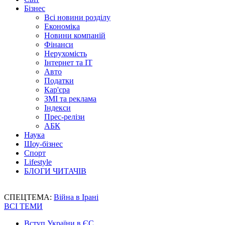
Бізнес
Всі новини розділу
Економіка
Новини компаній
Фінанси
Нерухомість
Інтернет та IT
Авто
Податки
Кар'єра
ЗМІ та реклама
Індекси
Прес-релізи
АБК
Наука
Шоу-бізнес
Спорт
Lifestyle
БЛОГИ ЧИТАЧІВ
СПЕЦТЕМА:
Війна в Ірані
ВСІ ТЕМИ
Вступ України в ЄС