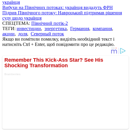
українця
Вибухи на Північних потоках: українця видадуть ФРН
Підрив Північного потоку: Навроцький підтримав рішення
суду щодо українця
СПЕЦТЕМА:
Північний потік-2
ТЕГИ:
инвестиции
,
энергетика
,
Германия
,
компания
,
акции
,
доля
,
Северный поток
Якщо ви помітили помилку, виділіть необхідний текст і
натисніть Ctrl + Enter, щоб повідомити про це редакцію.