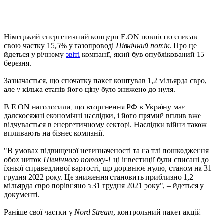
Німецький енергетичний концерн E.ON повністю списав
свою частку 15,5% у газопроводі
Північний потік
. Про це
йдеться у річному
звіті
компанії, який був опублікований 15
березня.
Зазначається, що спочатку пакет коштував 1,2 мільярда євро,
але у кілька етапів його ціну було знижено до нуля.
В E.ON наголосили, що вторгнення РФ в Україну має
далекосяжні економічні наслідки, і його прямий вплив вже
відчувається в енергетичному секторі. Наслідки війни також
впливають на бізнес компанії.
"В умовах підвищеної невизначеності та на тлі пошкодження
обох ниток
Північного потоку-1
ці інвестиції були списані до
їхньої справедливої вартості, що дорівнює нулю, станом на 31
грудня 2022 року. Це зниження становить приблизно 1,2
мільярда євро порівняно з 31 грудня 2021 року", – йдеться у
документі.
Раніше свої частки у
Nord Stream
, контрольний пакет акцій