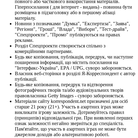
повного або часткового використання матеріалів.
Гіперпосилання ( для інтернет - видань) - повинна бути
розміщена в підзаголовку або в першому абзаці
матеріалу.
Новини з позначками "Думка", "Експертиза", "Заява",
"Регіони", "Гроші", "Влада", "Вибори", "Тест-драйв",
"Спецпроекти", "Промо" публікуються на правах
реклами.
Розділ Спецпроекти створюється спільно з
комерційними партнерами.
Будь яке копіювання, публікація, передрук, чи наступне
поширення інформації, що містить посилання на
"Інтерфакс-Україна", EPA / UPG, суворо забороняється.
Власник веб-сторінки в розділі Я-Корреспондент є автор
публікації.
Будь-яке копіювання, передрук та відтворення
фотографічних творів та/або аудіовізуальних творів
правовласника Getty Images - суворо забороняється.
Матеріали сайту korrespondent.net призначені для осіб
старше 21 року (21+). Участь в азартних іграх може
викликати ігрову залежність. Дотримуйтесь правил
(принципів) відповідальної гри. При виявленні перших
ознак залежності негайно зверніться до спеціаліста.
Пам'ятайте, що участь в азартних іграх не може бути
джерелом доходів або альтернативою роботі.