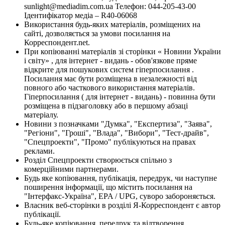
sunlight@mediadim.com.ua
Телефон: 044-205-43-00
Ідентифікатор медіа – R40-06068
Використання будь-яких матеріалів, розміщених на
сайті, дозволяється за умови посилання на
Корреспондент.net.
При копіюванні матеріалів зі сторінки « Новини України
і світу» , для інтернет - видань - обов'язкове пряме
відкрите для пошукових систем гіперпосилання .
Посилання має бути розміщена в незалежності від
повного або часткового використання матеріалів.
Гіперпосилання ( для інтернет - видань) - повинна бути
розміщена в підзаголовку або в першому абзаці
матеріалу.
Новини з позначками "Думка", "Експертиза", "Заява",
"Регіони", "Гроші", "Влада", "Вибори", "Тест-драйв",
"Спецпроекти", "Промо" публікуються на правах
реклами.
Розділ Спецпроекти створюється спільно з
комерційними партнерами.
Будь яке копіювання, публікація, передрук, чи наступне
поширення інформації, що містить посилання на
"Інтерфакс-Україна", EPA / UPG, суворо забороняється.
Власник веб-сторінки в розділі Я-Корреспондент є автор
публікації.
Будь-яке копіювання, передрук та відтворення