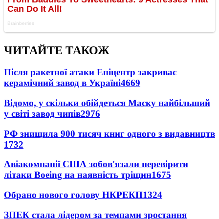
ЧИТАЙТЕ ТАКОЖ
Після ракетної атаки Епіцентр закриває
керамічний завод в Україні
4669
Відомо, у скільки обійдеться Маску найбільший
у світі завод чипів
2976
РФ знищила 900 тисяч книг одного з видавництв
1732
Авіакомпанії США зобов'язали перевірити
літаки Boeing на наявність тріщин
1675
Обрано нового голову НКРЕКП
1324
ЗПЕК стала лідером за темпами зростання