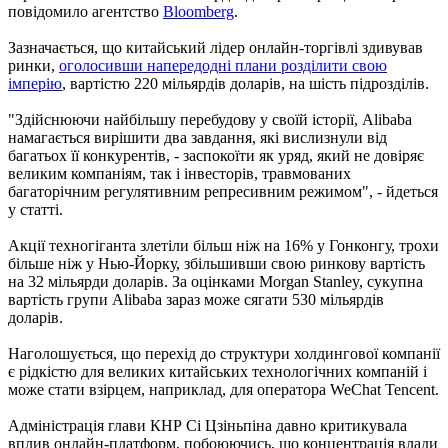
повідомило агентство
Bloomberg
.
Зазначається, що китайський лідер онлайн-торгівлі здивував
ринки,
оголосивши напередодні плани розділити свою
імперію
, вартістю 220 мільярдів доларів, на шість підрозділів.
"Здійснюючи найбільшу перебудову у своїй історії, Alibaba
намагається вирішити два завдання, які вислизнули від
багатьох її конкурентів, - заспокоїти як уряд, який не довіряє
великим компаніям, так і інвесторів, травмованих
багаторічним регулятивним репресивним режимом", - йдеться
у статті.
Акції техногіганта злетіли більш ніж на 16% у Гонконгу, трохи
більше ніж у Нью-Йорку, збільшивши свою ринкову вартість
на 32 мільярди доларів. За оцінками Morgan Stanley, сукупна
вартість групи Alibaba зараз може сягати 530 мільярдів
доларів.
Наголошується, що перехід до структури холдингової компанії
є рідкістю для великих китайських технологічних компаній і
може стати взірцем, наприклад, для оператора WeChat Tencent.
Адміністрація глави КНР Сі Цзіньпіна давно критикувала
вплив онлайн-платформ, побоюючись, що концентрація влади