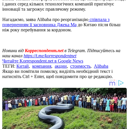
і даних серед кількох технологічних компаній пригнічує
інновації та загрожує правлячому режиму.
Нагадаємо, заява Alibaba про реорганізацію
співпала з
поверненням її засновника Джека Ма
до Китаю після більш
ніж року перебування за кордоном.
Новини від
Корреспондент.net
в Telegram. Підписуйтесь на
наш канал
https://t.me/korrespondentnet
Читайте Korrespondent.net в Google News
ТЕГИ:
Китай
,
компания
,
акции
,
стоимость
,
Alibaba
Якщо ви помітили помилку, виділіть необхідний текст і
натисніть Ctrl + Enter, щоб повідомити про це редакцію.