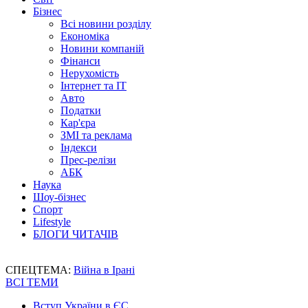
Бізнес
Всі новини розділу
Економіка
Новини компаній
Фінанси
Нерухомість
Інтернет та IT
Авто
Податки
Кар'єра
ЗМІ та реклама
Індекси
Прес-релізи
АБК
Наука
Шоу-бізнес
Спорт
Lifestyle
БЛОГИ ЧИТАЧІВ
СПЕЦТЕМА:
Війна в Ірані
ВСІ ТЕМИ
Вступ України в ЄС