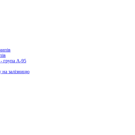
пів
- група А-95
у на залізницю