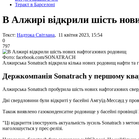
Теракт в Барселоні
В Алжирі відкрили шість нов
Текст:
Надтока Світлана
, 11 квітня 2023, 15:54
0
797
Фото: facebook.com/SONATRACH
Алжирська Sonatrach відкрила кілька нових родовищ нафти та г
Держкомпанія Sonatrach у першому квар
Алжирська Sonatrach пробурила шість нових нафтогазових свер
Дві свердловини були відкриті у басейні Амгуїд-Мессауд у прові
Також виявлено газоконденсатне родовище у басейні провінції І
"Ці відкриття ілюструють актуальність зусиль Sonatrach з мето
наголошується у прес-релізі.