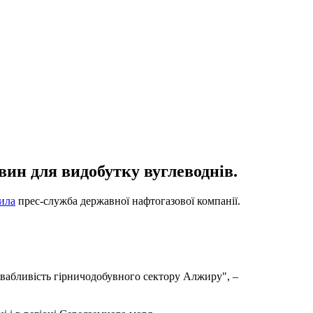
вин для видобутку вуглеводнів.
ила
прес-служба державної нафтогазової компанії.
ривабливість гірничодобувного сектору Алжиру", –