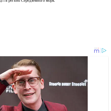
і і в регіоні Середземного моря.