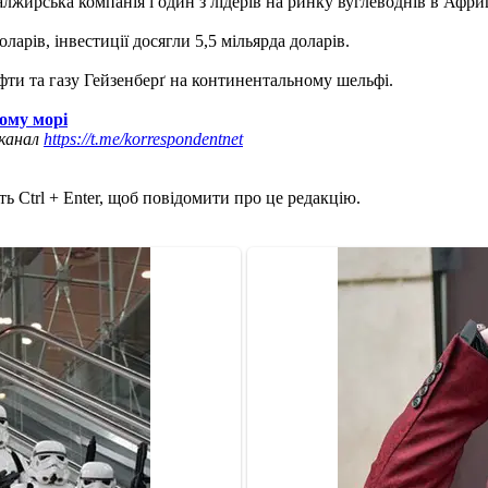
алжирська компанія і один з лідерів на ринку вуглеводнів в Африц
ларів, інвестиції досягли 5,5 мільярда доларів.
ти та газу Гейзенберґ на континентальному шельфі.
ному морі
 канал
https://t.me/korrespondentnet
ь Ctrl + Enter, щоб повідомити про це редакцію.