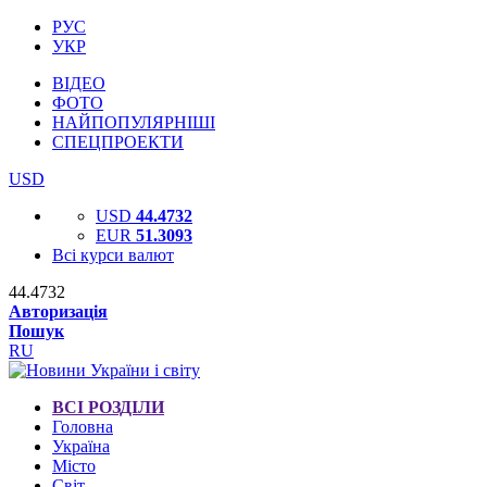
РУС
УКР
ВІДЕО
ФОТО
НАЙПОПУЛЯРНІШІ
СПЕЦПРОЕКТИ
USD
USD
44.4732
EUR
51.3093
Всі курси валют
44.4732
Авторизація
Пошук
RU
ВСІ РОЗДІЛИ
Головна
Україна
Місто
Світ