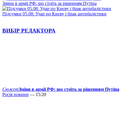
Зміни в армії РФ: що стоїть за рішенням Путіна
Підсумки 05.08: Удар по Києву і брак антибалістики
ВИБІР РЕДАКТОРА
Сюжет
Зміни в армії РФ: що стоїть за рішенням Путіна
Росія новини
— 15:20