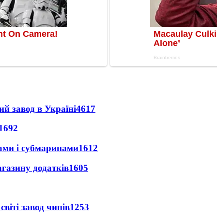
ий завод в Україні
4617
1692
ами і субмаринами
1612
агазину додатків
1605
світі завод чипів
1253