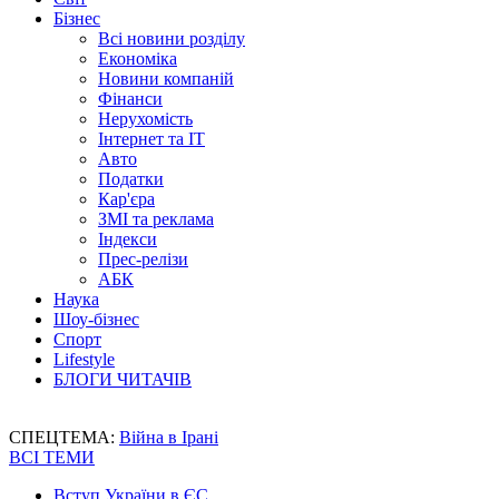
Бізнес
Всі новини розділу
Економіка
Новини компаній
Фінанси
Нерухомість
Інтернет та IT
Авто
Податки
Кар'єра
ЗМІ та реклама
Індекси
Прес-релізи
АБК
Наука
Шоу-бізнес
Спорт
Lifestyle
БЛОГИ ЧИТАЧІВ
СПЕЦТЕМА:
Війна в Ірані
ВСІ ТЕМИ
Вступ України в ЄС