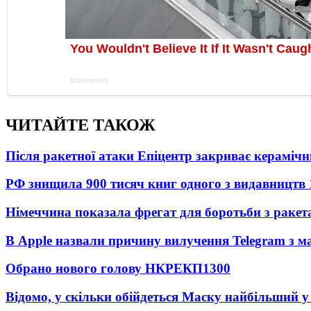
ЧИТАЙТЕ ТАКОЖ
Після ракетної атаки Епіцентр закриває керамічн
РФ знищила 900 тисяч книг одного з видавництв
Німеччина показала фрегат для боротьби з ракет
В Apple назвали причину вилучення Telegram з м
Обрано нового голову НКРЕКП
1300
Відомо, у скільки обійдеться Маску найбільший у 