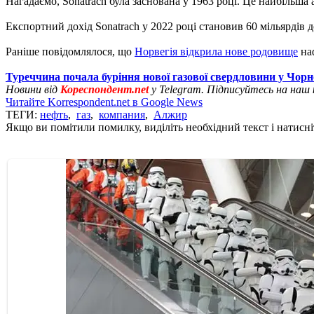
Нагадаємо, Sonatrach була заснована у 1963 році. Це найбільша 
Експортний дохід Sonatrach у 2022 році становив 60 мільярдів до
Раніше повідомлялося, що
Норвегія відкрила нове родовище
наф
Туреччина почала буріння нової газової свердловини у Чор
Новини від
Кореспондент.net
у Telegram. Підписуйтесь на наш
Читайте Korrespondent.net в Google News
ТЕГИ:
нефть
,
газ
,
компания
,
Алжир
Якщо ви помітили помилку, виділіть необхідний текст і натисніт