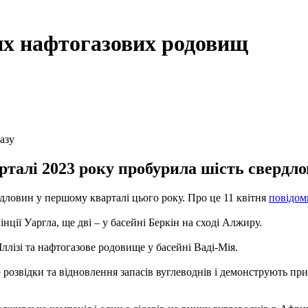
их нафтогазових родовищ
азу
талі 2023 року пробурила шість свердло
дловин у першому кварталі цього року. Про це 11 квітня
повідом
нції Уаргла, ще дві – у басейні Беркін на сході Алжиру.
ллізі та нафтогазове родовище у басейні Ваді-Мія.
ю розвідки та відновлення запасів вуглеводнів і демонструють п