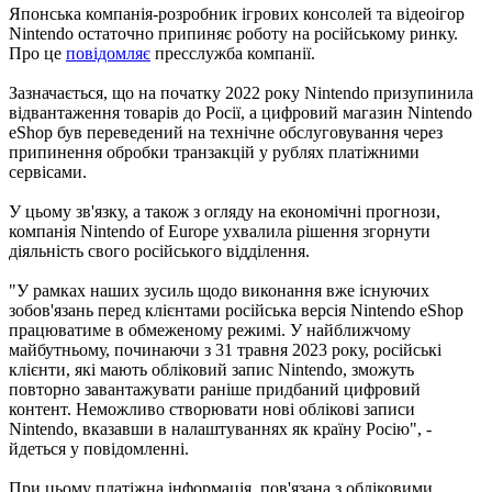
Японська компанія-розробник ігрових консолей та відеоігор
Nintendo остаточно припиняє роботу на російському ринку.
Про це
повідомляє
пресслужба компанії.
Зазначається, що на початку 2022 року Nintendo призупинила
відвантаження товарів до Росії, а цифровий магазин Nintendo
eShop був переведений на технічне обслуговування через
припинення обробки транзакцій у рублях платіжними
сервісами.
У цьому зв'язку, а також з огляду на економічні прогнози,
компанія Nintendo of Europe ухвалила рішення згорнути
діяльність свого російського відділення.
"У рамках наших зусиль щодо виконання вже існуючих
зобов'язань перед клієнтами російська версія Nintendo eShop
працюватиме в обмеженому режимі. У найближчому
майбутньому, починаючи з 31 травня 2023 року, російські
клієнти, які мають обліковий запис Nintendo, зможуть
повторно завантажувати раніше придбаний цифровий
контент. Неможливо створювати нові облікові записи
Nintendo, вказавши в налаштуваннях як країну Росію", -
йдеться у повідомленні.
При цьому платіжна інформація, пов'язана з обліковими