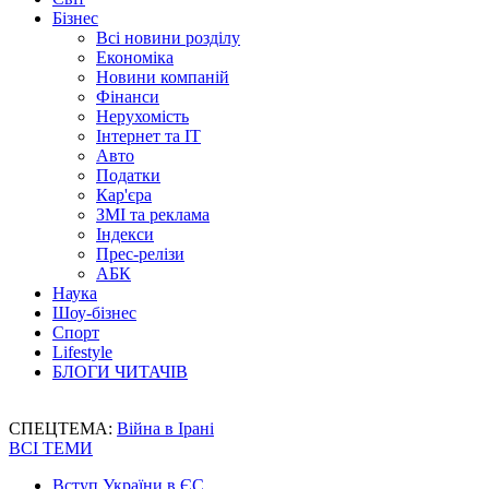
Бізнес
Всі новини розділу
Економіка
Новини компаній
Фінанси
Нерухомість
Інтернет та IT
Авто
Податки
Кар'єра
ЗМІ та реклама
Індекси
Прес-релізи
АБК
Наука
Шоу-бізнес
Спорт
Lifestyle
БЛОГИ ЧИТАЧІВ
СПЕЦТЕМА:
Війна в Ірані
ВСІ ТЕМИ
Вступ України в ЄС