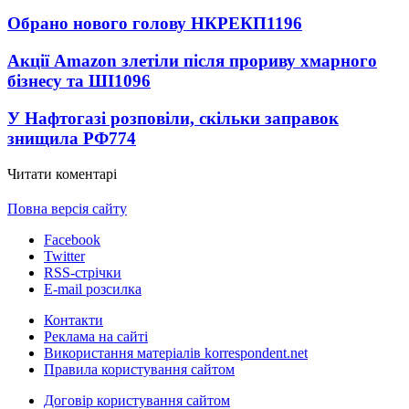
Обрано нового голову НКРЕКП
1196
Акції Amazon злетіли після прориву хмарного
бізнесу та ШІ
1096
У Нафтогазі розповіли, скільки заправок
знищила РФ
774
Читати коментарі
Повна версія сайту
Facebook
Twitter
RSS-стрічки
E-mail розсилка
Контакти
Реклама на сайті
Використання матеріалів korrespondent.net
Правила користування сайтом
Договір користування сайтом