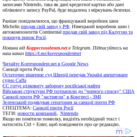
записами Nintendo, така як дані кредитної картки або дані
облікового запису PayPal, буде видалена з міркувань безпеки.
Раніше повідомлялося, що французький виробник шин
Michelin
продав свій завод у РФ
. Німецький виробник шин і
автокомпонентів Continental
продав свій завод під Калугою та
покинув ринок Росії
.
Новини від
Корреспондент.net
в Telegram. Підписуйтесь на
наш канал
https://t.me/korrespondentnet
Читайте Korrespondent.net в Google News
Санкції проти Росії
Остаточне рішення: суд Швеції передав Україні арештоване
судно Caffa
ЄС готує цілковиту заборону російської нафти
Військові структури РФ потрапили до "чорного списку" США
Санкції проти РФ "застрягли" в Конгресі - ЗМІ
Зеленський подякував сенаторам за санкції проти РФ
СПЕЦТЕМА:
Санкції проти Росії
ТЕГИ:
новости компаний
,
Nintendo
Якщо ви помітили помилку, виділіть необхідний текст і
натисніть Ctrl + Enter, щоб повідомити про це редакцію.