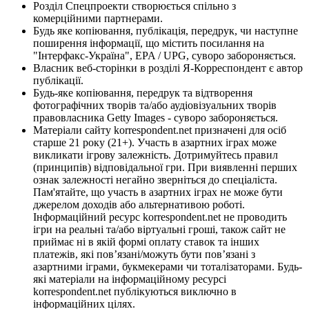
Розділ Спецпроекти створюється спільно з
комерційними партнерами.
Будь яке копіювання, публікація, передрук, чи наступне
поширення інформації, що містить посилання на
"Інтерфакс-Україна", EPA / UPG, суворо забороняється.
Власник веб-сторінки в розділі Я-Корреспондент є автор
публікації.
Будь-яке копіювання, передрук та відтворення
фотографічних творів та/або аудіовізуальних творів
правовласника Getty Images - суворо забороняється.
Матеріали сайту korrespondent.net призначені для осіб
старше 21 року (21+). Участь в азартних іграх може
викликати ігрову залежність. Дотримуйтесь правил
(принципів) відповідальної гри. При виявленні перших
ознак залежності негайно зверніться до спеціаліста.
Пам'ятайте, що участь в азартних іграх не може бути
джерелом доходів або альтернативою роботі.
Інформаційний ресурс korrespondent.net не проводить
ігри на реальні та/або віртуальні гроші, також сайт не
приймає ні в якій формі оплату ставок та інших
платежів, які пов’язані/можуть бути пов’язані з
азартними іграми, букмекерами чи тоталізаторами. Будь-
які матеріали на інформаційному ресурсі
korrespondent.net публікуються виключно в
інформаційних цілях.