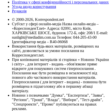
Політика у сфері конфіденційності і персональних даних
Угода щодо користування
Редакція
© 2000-2026, Korrespondent.net
Суб'єкт у сфері онлайн-медіа Назва онлайн-медіа –
«КореспонденТ.net» Адреса: 02091, місто Київ,
ХАРКІВСЬКЕ ШОСЕ, будинок 172-Б, офіс 208/1 E-mail:
sunlight@mediadim.com.ua
Телефон: 044-205-43-00
Ідентифікатор медіа – R40-06068
Використання будь-яких матеріалів, розміщених на
сайті, дозволяється за умови посилання на
Корреспондент.net.
При копіюванні матеріалів зі сторінки « Новини України
і світу» , для інтернет - видань - обов'язкове пряме
відкрите для пошукових систем гіперпосилання .
Посилання має бути розміщена в незалежності від
повного або часткового використання матеріалів.
Гіперпосилання ( для інтернет - видань) - повинна бути
розміщена в підзаголовку або в першому абзаці
матеріалу.
Новини з позначками "Думка", "Експертиза", "Заява",
"Регіони", "Гроші", "Влада", "Вибори", "Тест-драйв",
"Спецпроекти", "Промо" публікуються на правах
реклами.