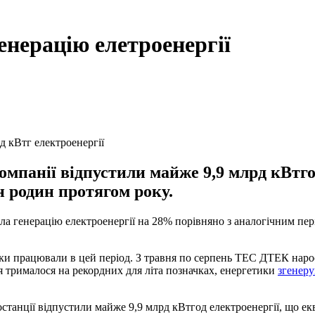
нерацію елетроенергії
д кВтг електроенергії
компанії відпустили майже 9,9 млрд кВтго
 родин протягом року.
ла генерацію електроенергії на 28% порівняно з аналогічним пер
тики працювали в цей період. З травня по серпень ТЕС ДТЕК наро
я трималося на рекордних для літа позначках, енергетики
згенеру
тростанції відпустили майже 9,9 млрд кВтгод електроенергії, що