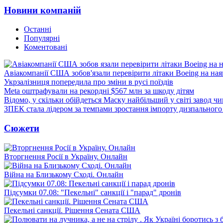
Новини компаній
Останні
Популярні
Коментовані
Авіакомпанії США зобов'язали перевірити літаки Boeing на ная
Укрзалізниця попередила про зміни в русі поїздів
Meta оштрафували на рекордні $567 млн за шкоду дітям
Відомо, у скільки обійдеться Маску найбільший у світі завод чи
ЗПЕК стала лідером за темпами зростання імпорту дизпального 
Сюжети
Вторгнення Росії в Україну. Онлайн
Війна на Близькому Сході. Онлайн
Підсумки 07.08: "Пекельні" санкції і "парад" дронів
Пекельні санкції. Рішення Сената США