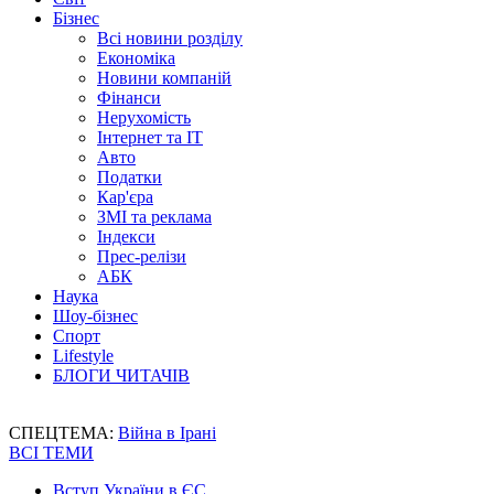
Бізнес
Всі новини розділу
Економіка
Новини компаній
Фінанси
Нерухомість
Інтернет та IT
Авто
Податки
Кар'єра
ЗМІ та реклама
Індекси
Прес-релізи
АБК
Наука
Шоу-бізнес
Спорт
Lifestyle
БЛОГИ ЧИТАЧІВ
СПЕЦТЕМА:
Війна в Ірані
ВСІ ТЕМИ
Вступ України в ЄС