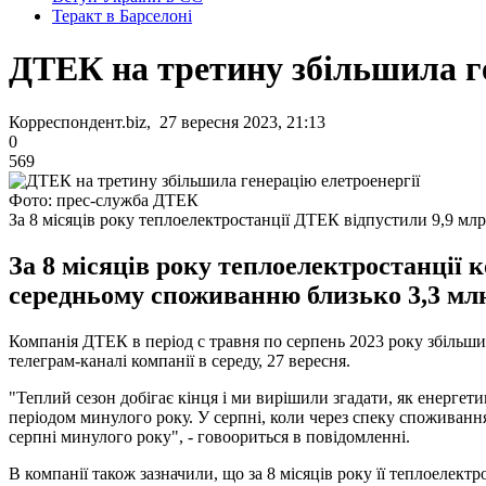
Теракт в Барселоні
ДТЕК на третину збільшила ге
Корреспондент.biz, 27 вересня 2023, 21:13
0
569
Фото: прес-служба ДТЕК
За 8 місяців року теплоелектростанції ДТЕК відпустили 9,9 млр
За 8 місяців року теплоелектростанції 
середньому споживанню близько 3,3 млн
Компанія ДТЕК в період с травня по серпень 2023 року збільши
телеграм-каналі компанії в середу, 27 вересня.
"Теплий сезон добігає кінця і ми вирішили згадати, як енерге
періодом минулого року. У серпні, коли через спеку споживанн
серпні минулого року", - говоориться в повідомленні.
В компанії також зазначили, що за 8 місяців року її теплоелек