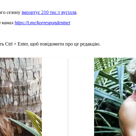
ого сезону
імпортує 210 тис.т вугілля
.
ш канал
https://t.me/korrespondentnet
ь Ctrl + Enter, щоб повідомити про це редакцію.