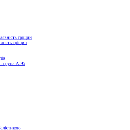
вність тріщин
пів
- група А-95