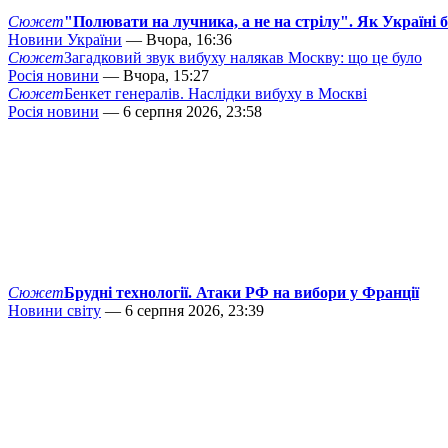
Сюжет
"Полювати на лучника, а не на стрілу". Як Україні 
Новини України
— Вчора, 16:36
Сюжет
Загадковий звук вибуху налякав Москву: що це було
Росія новини
— Вчора, 15:27
Сюжет
Бенкет генералів. Наслідки вибуху в Москві
Росія новини
— 6 серпня 2026, 23:58
Сюжет
Брудні технології. Атаки РФ на вибори у Франції
Новини світу
— 6 серпня 2026, 23:39