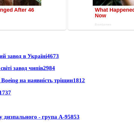
ий завод в Україні
4673
світі завод чипів
2984
 Boeing на наявність тріщин
1812
1737
у дизпального - група А-95
853