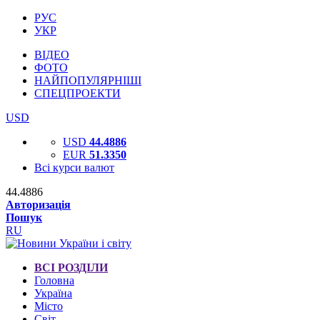
РУС
УКР
ВІДЕО
ФОТО
НАЙПОПУЛЯРНІШІ
СПЕЦПРОЕКТИ
USD
USD
44.4886
EUR
51.3350
Всі курси валют
44.4886
Авторизація
Пошук
RU
ВСІ РОЗДІЛИ
Головна
Україна
Місто
Світ