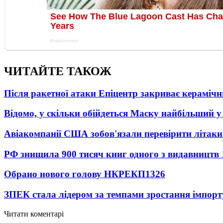
ЧИТАЙТЕ ТАКОЖ
Після ракетної атаки Епіцентр закриває керамічн
Відомо, у скільки обійдеться Маску найбільший у 
Авіакомпанії США зобов'язали перевірити літаки
РФ знищила 900 тисяч книг одного з видавництв
Обрано нового голову НКРЕКП
1326
ЗПЕК стала лідером за темпами зростання імпорт
Читати коментарі