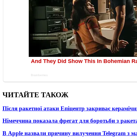
ЧИТАЙТЕ ТАКОЖ
Після ракетної атаки Епіцентр закриває керамічн
Німеччина показала фрегат для боротьби з ракет
В Apple назвали причину вилучення Telegram з м