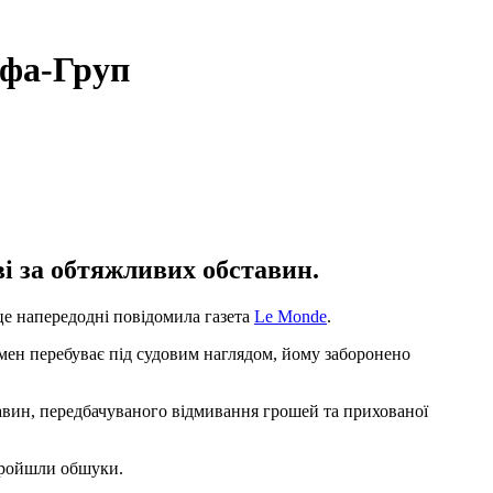
ьфа-Груп
і за обтяжливих обставин.
це напередодні повідомила газета
Le Monde
.
есмен перебуває під судовим наглядом, йому заборонено
тавин, передбачуваного відмивання грошей та прихованої
 пройшли обшуки.