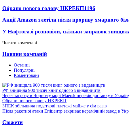
Обрано нового голову НКРЕКП
1196
Акції Amazon злетіли після прориву хмарного біз
У Нафтогазі розповіли, скільки заправок знищи
Читати коментарі
Новини компаній
Останні
Популярні
Коментовані
РФ знищила 900 тисяч книг одного з видавництв
Через загрозу в Чорному морі Maersk перевів доставку в Україн
Обрано нового голову НКРЕКП
ЗПЕК збільшила податкові платежі майже у сім разів
Після ракетної атаки Епіцентр закриває керамічний завод в Укр
Сюжети