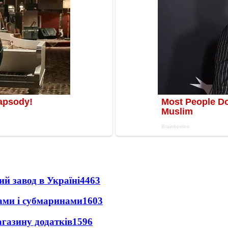
ий завод в Україні
4463
ами і субмаринами
1603
агазину додатків
1596