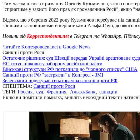
Тим часом після затримання Олексія Кузьмичова, якого спосте
"сприятиме у захисті його прав як громадянина Росії", якщо "н
Відомо, що з березня 2022 року Кузьмичов перебуває під санкц
з іншими засновниками й керівниками Альфа-Груп, до якого вх
Новини від
Корреспондент.net
в Telegram та WhatsApp. Підпис
Читайте Korrespondent.net в Google News
Санкції проти Росії
Остаточне рішення: суд Швеції передав Україні арештоване суд
ЄС готує цілковиту заборону російської нафти
Військові структури РФ потрапили до "чорного списку" США
Санкції проти РФ "застрягли" в Конгресі - ЗМІ
Зеленський подякував сенаторам за санкції проти РФ
СПЕЦТЕМА:
Санкції проти Росії
ТЕГИ:
Россия
,
суд
,
Франция
,
Альфа-Банк
,
санкции
Якщо ви помітили помилку, виділіть необхідний текст і натисніт