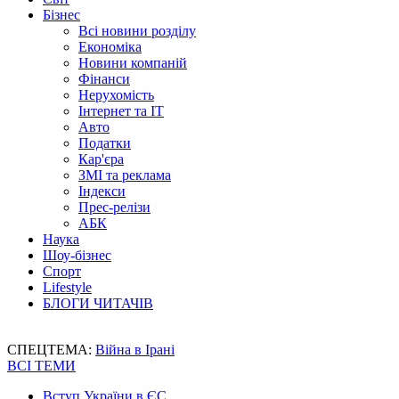
Бізнес
Всі новини розділу
Економіка
Новини компаній
Фінанси
Нерухомість
Інтернет та IT
Авто
Податки
Кар'єра
ЗМІ та реклама
Індекси
Прес-релізи
АБК
Наука
Шоу-бізнес
Спорт
Lifestyle
БЛОГИ ЧИТАЧІВ
СПЕЦТЕМА:
Війна в Ірані
ВСІ ТЕМИ
Вступ України в ЄС