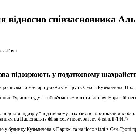
ня відносно співзасновника Ал
ова підозрюють у податковому шахрайств
ика російського консорціумуАльфа-Груп Олексія Кузьмичова. Про 
лишив будинок суду із зобов'язанням внести заставу. Наразі бізн
а підставі підозр у "податковому шахрайстві за обтяжливих обс
ланням на Національну фінансову прокуратуру Франції (PNF).
во у будинку Кузьмичова в Парижі та на його віллі в Сен-Тропі