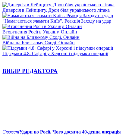
Диверсія в Лейпцигу. Дрон біля українського літака
"Намагаються зламати Київ". Реакція Заходу на удар
Вторгнення Росії в Україну. Онлайн
Війна на Близькому Сході. Онлайн
Підсумки 4.8: Сафарі у Херсоні і підсумки операції
ВИБІР РЕДАКТОРА
Сюжет
Удари по Росії. Чого досягла 40-денна операція