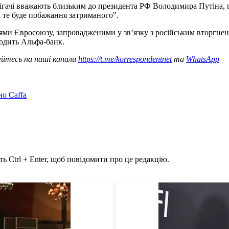
рігачі вважають близьким до президента РФ Володимира Путіна,
а те буде побажання затриманого".
іями Євросоюзу, запровадженими у зв’язку з російським вторгнен
одить Альфа-банк.
уйтесь на наші канали
https://t.me/korrespondentnet
та
WhatsApp
но Caffa
ь Ctrl + Enter, щоб повідомити про це редакцію.