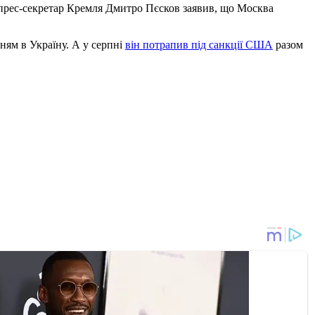
 прес-секретар Кремля Дмитро Пєсков заявив, що Москва
ням в Україну. А у серпні
він потрапив під санкції США
разом