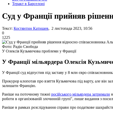
Теракт в Барселоні
Суд у Франції прийняв рішен
Текст:
Костянтин Катишев
, 2 листопада 2023, 10:56
0
1225
Фото: Радіо Свобода
У Олексія Кузьмичова проблеми у Франції
У Франції мільярдера Олексія Кузьмич
У Франції суд відпустив під заставу у 8 млн євро співзасновн
Прокурор клопотав про взяття Кузьмичова під варту, але він за
залишати Францію.
Раніше на поточному тижні
російського мільярдера затримали
н
роботи в організованій злочинній групі", пише видання з поси
Раніше в рамках розслідування справи про податкове шахрайст