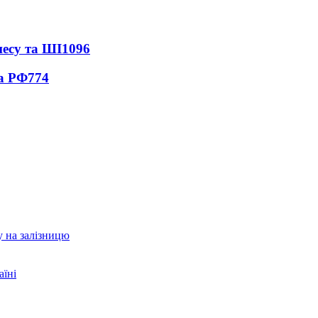
несу та ШІ
1096
ла РФ
774
у на залізницю
аїні