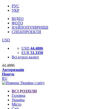
РУС
УКР
ВІДЕО
ФОТО
НАЙПОПУЛЯРНІШІ
СПЕЦПРОЕКТИ
USD
USD
44.4886
EUR
51.3350
Всі курси валют
44.4886
Авторизація
Пошук
RU
ВСІ РОЗДІЛИ
Головна
Україна
Місто
Світ