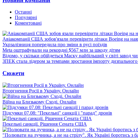
Новини компаній
Останні
Популярні
Коментовані
Авіакомпанії США зобов'язали перевірити літаки Boeing на ная
Укрзалізниця попередила про зміни в русі поїздів
Meta оштрафували на рекордні $567 млн за шкоду дітям
Відомо, у скільки обійдеться Маску найбільший у світі завод чи
ЗПЕК стала лідером за темпами зростання імпорту дизпального 
Сюжети
Вторгнення Росії в Україну. Онлайн
Війна на Близькому Сході. Онлайн
Підсумки 07.08: "Пекельні" санкції і "парад" дронів
Пекельні санкції. Рішення Сената США
"Полювати на лучника, а не на стрілу". Як Україні боротись з 