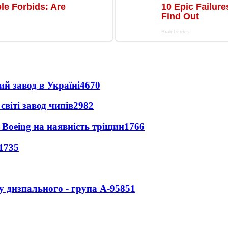
ий завод в Україні
4670
світі завод чипів
2982
 Boeing на наявність тріщин
1766
1735
у дизпального - група А-95
851