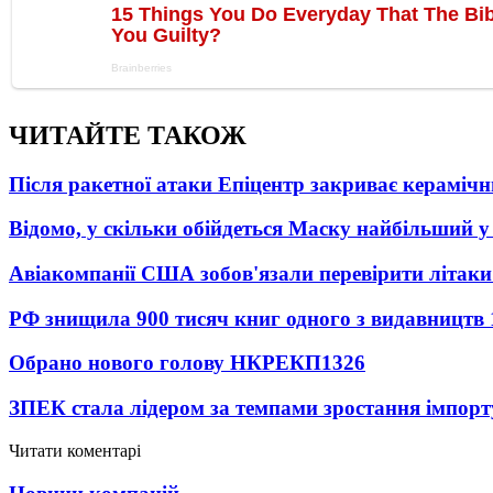
ЧИТАЙТЕ ТАКОЖ
Після ракетної атаки Епіцентр закриває керамічн
Відомо, у скільки обійдеться Маску найбільший у 
Авіакомпанії США зобов'язали перевірити літаки
РФ знищила 900 тисяч книг одного з видавництв
Обрано нового голову НКРЕКП
1326
ЗПЕК стала лідером за темпами зростання імпорт
Читати коментарі