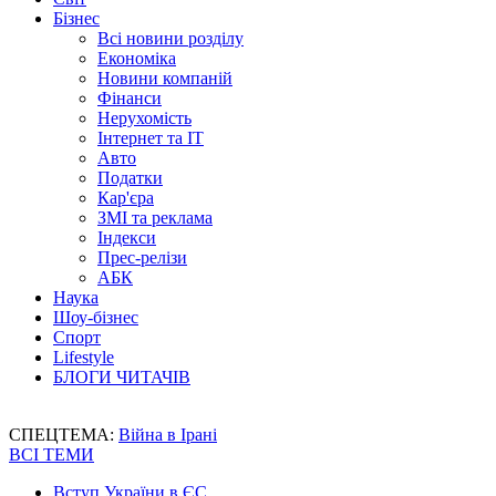
Бізнес
Всі новини розділу
Економіка
Новини компаній
Фінанси
Нерухомість
Інтернет та IT
Авто
Податки
Кар'єра
ЗМІ та реклама
Індекси
Прес-релізи
АБК
Наука
Шоу-бізнес
Спорт
Lifestyle
БЛОГИ ЧИТАЧІВ
СПЕЦТЕМА:
Війна в Ірані
ВСІ ТЕМИ
Вступ України в ЄС