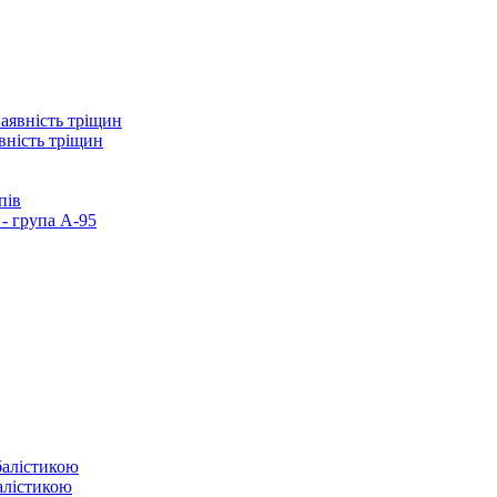
вність тріщин
пів
- група А-95
балістикою