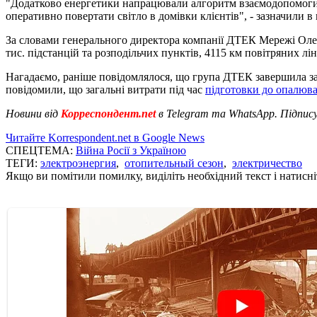
"Додатково енергетики напрацювали алгоритм взаємодопомоги -
оперативно повертати світло в домівки клієнтів", - зазначили в 
За словами генерального директора компанії ДТЕК Мережі Олекс
тис. підстанцій та розподільчих пунктів, 4115 км повітряних лін
Нагадаємо, раніше повідомлялося, що група ДТЕК завершила з
повідомили, що загальні витрати під час
підготовки до опалюва
Новини від
Корреспондент.net
в Telegram та WhatsApp. Підпис
Читайте Korrespondent.net в Google News
СПЕЦТЕМА:
Війна Росії з Україною
ТЕГИ:
электроэнергия
,
отопительный сезон
,
электричество
Якщо ви помітили помилку, виділіть необхідний текст і натисніт