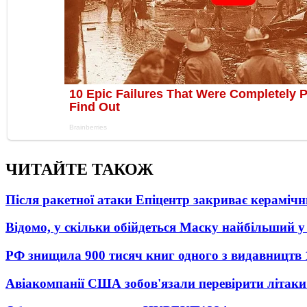
ЧИТАЙТЕ ТАКОЖ
Після ракетної атаки Епіцентр закриває керамічн
Відомо, у скільки обійдеться Маску найбільший у 
РФ знищила 900 тисяч книг одного з видавництв
Авіакомпанії США зобов'язали перевірити літаки