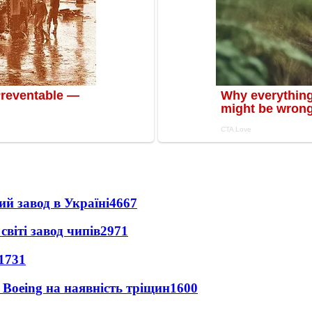
ий завод в Україні
4667
світі завод чипів
2971
1731
 Boeing на наявність тріщин
1600