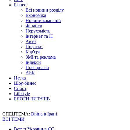
Бізнес
Всі новини розділу
Економіка
Новини компаній
Фінанси
Нерухомість
Інтернет та IT
Авто
Податки
Кар'єра
ЗМІ та реклама
Індекси
Прес-релізи
АБК
Наука
Шоу-бізнес
Спорт
Lifestyle
БЛОГИ ЧИТАЧІВ
СПЕЦТЕМА:
Війна в Ірані
ВСІ ТЕМИ
Вступ України в ЄС