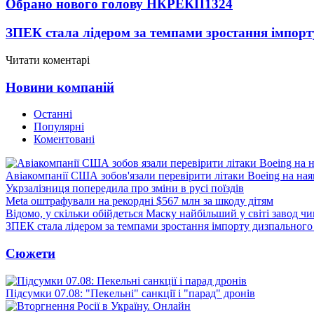
Обрано нового голову НКРЕКП
1324
ЗПЕК стала лідером за темпами зростання імпорт
Читати коментарі
Новини компаній
Останні
Популярні
Коментовані
Авіакомпанії США зобов'язали перевірити літаки Boeing на ная
Укрзалізниця попередила про зміни в русі поїздів
Meta оштрафували на рекордні $567 млн за шкоду дітям
Відомо, у скільки обійдеться Маску найбільший у світі завод чи
ЗПЕК стала лідером за темпами зростання імпорту дизпального 
Сюжети
Підсумки 07.08: "Пекельні" санкції і "парад" дронів