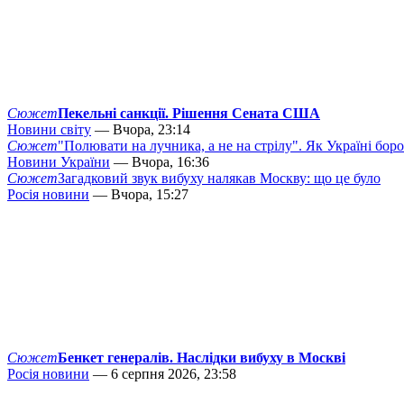
Сюжет
Пекельні санкції. Рішення Сената США
Новини світу
— Вчора, 23:14
Сюжет
"Полювати на лучника, а не на стрілу". Як Україні бор
Новини України
— Вчора, 16:36
Сюжет
Загадковий звук вибуху налякав Москву: що це було
Росія новини
— Вчора, 15:27
Сюжет
Бенкет генералів. Наслідки вибуху в Москві
Росія новини
— 6 серпня 2026, 23:58