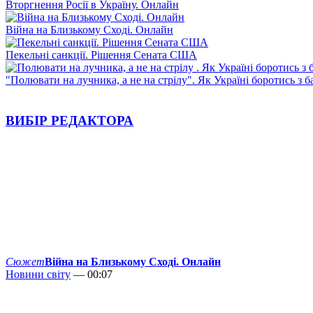
Вторгнення Росії в Україну. Онлайн
Війна на Близькому Сході. Онлайн
Пекельні санкції. Рішення Сената США
"Полювати на лучника, а не на стрілу". Як Україні боротись з 
ВИБІР РЕДАКТОРА
Сюжет
Війна на Близькому Сході. Онлайн
Новини світу
— 00:07