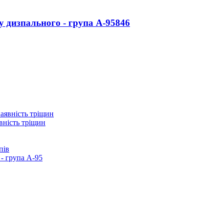
у дизпального - група А-95
846
вність тріщин
пів
- група А-95