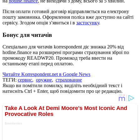
на
hotline.finance
, не виходячи з дому, всього за 5 хвилин.
Після оплати готовий договір відправляється на електрону
пошту замовника. Оформлення поліса вже доступно на сайті
сервісу. Згодом опція зʼявиться і в
застосунку
.
Бонус для читачів
Спеціально для читачів korrespondent діє знижка 20% від
hotline.finance на розширені програми страхування зброї по
промокоду READWP20. Промокод треба ввести на
останньому етапі перед оплатою.
Читайте Korrespondent.net в Google News
ТЕГИ:
сервис
,
оружие
,
страхование
Якщо ви помітили помилку, виділіть необхідний текст і
натисніть Ctrl + Enter, щоб повідомити про це редакцію.