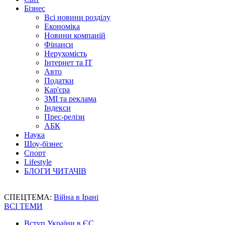
Бізнес
Всі новини розділу
Економіка
Новини компаній
Фінанси
Нерухомість
Інтернет та IT
Авто
Податки
Кар'єра
ЗМІ та реклама
Індекси
Прес-релізи
АБК
Наука
Шоу-бізнес
Спорт
Lifestyle
БЛОГИ ЧИТАЧІВ
СПЕЦТЕМА:
Війна в Ірані
ВСІ ТЕМИ
Вступ України в ЄС