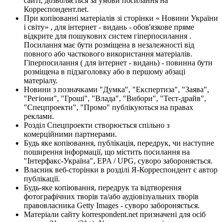
сайті, дозволяється за умови посилання на
Корреспондент.net.
При копіюванні матеріалів зі сторінки « Новини України
і світу» , для інтернет - видань - обов'язкове пряме
відкрите для пошукових систем гіперпосилання .
Посилання має бути розміщена в незалежності від
повного або часткового використання матеріалів.
Гіперпосилання ( для інтернет - видань) - повинна бути
розміщена в підзаголовку або в першому абзаці
матеріалу.
Новини з позначками "Думка", "Експертиза", "Заява",
"Регіони", "Гроші", "Влада", "Вибори", "Тест-драйв",
"Спецпроекти", "Промо" публікуються на правах
реклами.
Розділ Спецпроекти створюється спільно з
комерційними партнерами.
Будь яке копіювання, публікація, передрук, чи наступне
поширення інформації, що містить посилання на
"Інтерфакс-Україна", EPA / UPG, суворо забороняється.
Власник веб-сторінки в розділі Я-Корреспондент є автор
публікації.
Будь-яке копіювання, передрук та відтворення
фотографічних творів та/або аудіовізуальних творів
правовласника Getty Images - суворо забороняється.
Матеріали сайту korrespondent.net призначені для осіб