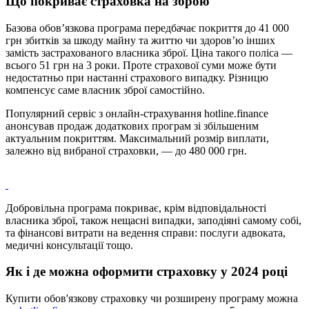
Що покриває страховка на зброю
Базова обовʼязкова програма передбачає покриття до 41 000
грн збитків за шкоду майну та життю чи здоровʼю інших
замість застрахованого власника зброї. Ціна такого поліса —
всього 51 грн на 3 роки. Проте страхової суми може бути
недостатньо при настанні страхового випадку. Різницю
компенсує саме власник зброї самостійно.
Популярний сервіс з онлайн-страхування hotline.finance
анонсував продаж додаткових програм зі збільшеним
актуальним покриттям. Максимальний розмір виплати,
залежно від вибраної страховки, — до 480 000 грн.
Добровільна програма покриває, крім відповідальності
власника зброї, також нещасні випадки, заподіяні самому собі,
та фінансові витрати на ведення справи: послуги адвоката,
медичні консультації тощо.
Як і де можна оформити страховку у 2024 році
Купити обов'язкову страховку чи розширену програму можна