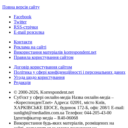
Повна версія сайту
Facebook
Twitter
RSS-стрічки
E-mail розсилка
Контакти
Реклама на сайті
Використання матеріалів korrespondent.net
Правила користування сайтом
Договір користування сайтом
Політика у сфері конфіденційності і персональних даних
Угода щодо користування
Редакція
© 2000-2026, Korrespondent.net
Суб'єкт у сфері онлайн-медіа Назва онлайн-медіа –
«КореспонденТ.net» Адреса: 02091, місто Київ,
ХАРКІВСЬКЕ ШОСЕ, будинок 172-Б, офіс 208/1 E-mail:
sunlight@mediadim.com.ua
Телефон: 044-205-43-00
Ідентифікатор медіа – R40-06068
Використання будь-яких матеріалів, розміщених на