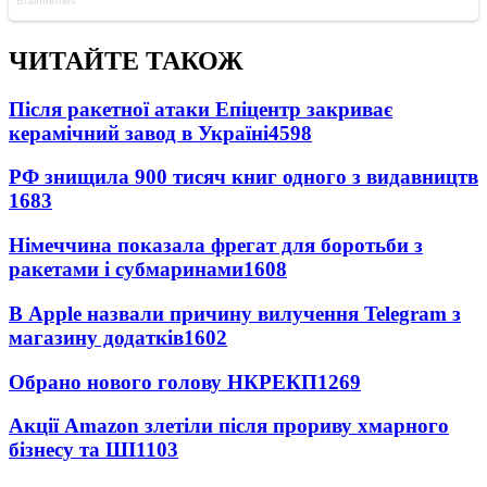
ЧИТАЙТЕ ТАКОЖ
Після ракетної атаки Епіцентр закриває
керамічний завод в Україні
4598
РФ знищила 900 тисяч книг одного з видавництв
1683
Німеччина показала фрегат для боротьби з
ракетами і субмаринами
1608
В Apple назвали причину вилучення Telegram з
магазину додатків
1602
Обрано нового голову НКРЕКП
1269
Акції Amazon злетіли після прориву хмарного
бізнесу та ШІ
1103