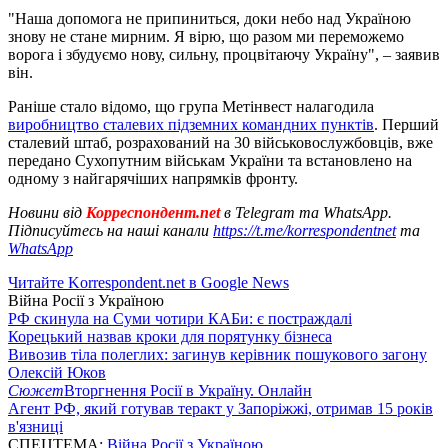
"Наша допомога не припиниться, доки небо над Україною
знову не стане мирним. Я вірю, що разом ми переможемо
ворога і збудуємо нову, сильну, процвітаючу Україну", – заявив
він.
Раніше стало відомо, що група Метінвест налагодила
виробництво сталевих підземних командних пунктів
. Перший
сталевий штаб, розрахований на 30 військовослужбовців, вже
передано Сухопутним військам України та встановлено на
одному з найгарячіших напрямків фронту.
Новини від
Корреспондент.net
в Telegram та WhatsApp.
Підписуйтесь на наші канали
https://t.me/korrespondentnet
та
WhatsApp
Читайте Korrespondent.net в Google News
Війна Росії з Україною
РФ скинула на Суми чотири КАБи: є постраждалі
Корецький назвав кроки для порятунку бізнеса
Вивозив тіла полеглих: загинув керівник пошукового загону
Олексій Юков
Сюжет
Вторгнення Росії в Україну. Онлайн
Агент РФ, який готував теракт у Запоріжжі, отримав 15 років
в'язниці
СПЕЦТЕМА:
Війна Росії з Україною