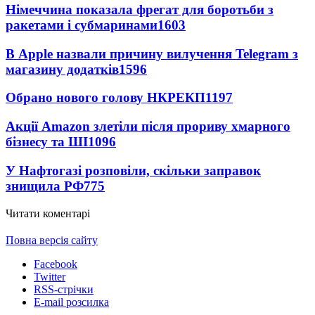
Німеччина показала фрегат для боротьби з
ракетами і субмаринами
1603
В Apple назвали причину вилучення Telegram з
магазину додатків
1596
Обрано нового голову НКРЕКП
1197
Акції Amazon злетіли після прориву хмарного
бізнесу та ШІ
1096
У Нафтогазі розповіли, скільки заправок
знищила РФ
775
Читати коментарі
Повна версія сайту
Facebook
Twitter
RSS-стрічки
E-mail розсилка