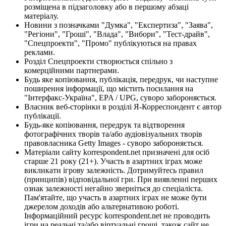
розміщена в підзаголовку або в першому абзаці
матеріалу.
Новини з позначками "Думка", "Експертиза", "Заява",
"Регіони", "Гроші", "Влада", "Вибори", "Тест-драйв",
"Спецпроекти", "Промо" публікуються на правах
реклами.
Розділ Спецпроекти створюється спільно з
комерційними партнерами.
Будь яке копіювання, публікація, передрук, чи наступне
поширення інформації, що містить посилання на
"Інтерфакс-Україна", EPA / UPG, суворо забороняється.
Власник веб-сторінки в розділі Я-Корреспондент є автор
публікації.
Будь-яке копіювання, передрук та відтворення
фотографічних творів та/або аудіовізуальних творів
правовласника Getty Images - суворо забороняється.
Матеріали сайту korrespondent.net призначені для осіб
старше 21 року (21+). Участь в азартних іграх може
викликати ігрову залежність. Дотримуйтесь правил
(принципів) відповідальної гри. При виявленні перших
ознак залежності негайно зверніться до спеціаліста.
Пам'ятайте, що участь в азартних іграх не може бути
джерелом доходів або альтернативою роботі.
Інформаційний ресурс korrespondent.net не проводить
ігри на реальні та/або віртуальні гроші, також сайт не