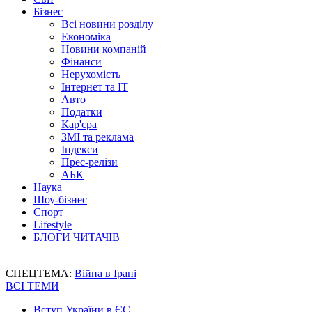
Бізнес
Всі новини розділу
Економіка
Новини компаній
Фінанси
Нерухомість
Інтернет та IT
Авто
Податки
Кар'єра
ЗМІ та реклама
Індекси
Прес-релізи
АБК
Наука
Шоу-бізнес
Спорт
Lifestyle
БЛОГИ ЧИТАЧІВ
СПЕЦТЕМА:
Війна в Ірані
ВСІ ТЕМИ
Вступ України в ЄС