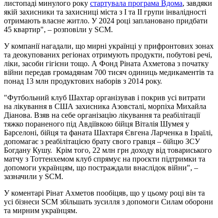
листопаді минулого року
стартувала програма Вдома
, завдяки
якій захисники та захисниці міста з І та ІІ групи інвалідності
отримають власне житло. У 2024 році заплановано придбати
45 квартир", – розповіли у SCM.
У компанії нагадали, що мирні українці у прифронтових зонах
та деокупованих регіонах отримують продукти, побутові речі,
ліки, засоби гігієни тощо. А Фонд Ріната Ахметова з початку
війни передав громадянам 700 тисяч одиниць медикаментів та
понад 13 млн продуктових наборів з 2014 року.
"Футбольний клуб Шахтар організував і покрив усі витрати
на лікування в США захисника Азовсталі, морпіха Михайла
Діанова. Взяв на себе організацію лікування та реабілітації
тяжко пораненого під Авдіївкою бійця Віталія Шумея у
Барселоні, бійця та фаната Шахтаря Євгена Ларченка в Ізраїлі,
допомагає з реабілітацією брату свого гравця – бійцю ЗСУ
Богдану Кушу. Крім того, 22 млн грн доходу від товариського
матчу з Тоттенхемом клуб спрямує на проєкти підтримки та
допомоги українцям, що постраждали внаслідок війни", –
зазначили у SCM.
У коментарі Рінат Ахметов пообіцяв, що у цьому році він та
усі бізнеси SCM збільшать зусилля з допомоги Силам оборони
та мирним українцям.