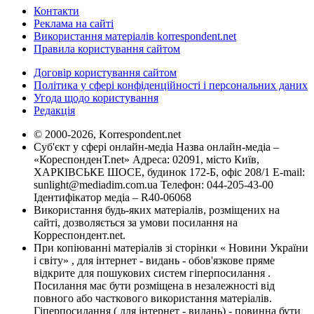
Контакти
Реклама на сайті
Використання матеріалів korrespondent.net
Правила користування сайтом
Договір користування сайтом
Політика у сфері конфіденційності і персональних даних
Угода щодо користування
Редакція
© 2000-2026, Korrespondent.net
Суб'єкт у сфері онлайн-медіа Назва онлайн-медіа –
«КореспонденТ.net» Адреса: 02091, місто Київ,
ХАРКІВСЬКЕ ШОСЕ, будинок 172-Б, офіс 208/1 E-mail:
sunlight@mediadim.com.ua
Телефон: 044-205-43-00
Ідентифікатор медіа – R40-06068
Використання будь-яких матеріалів, розміщених на
сайті, дозволяється за умови посилання на
Корреспондент.net.
При копіюванні матеріалів зі сторінки « Новини України
і світу» , для інтернет - видань - обов'язкове пряме
відкрите для пошукових систем гіперпосилання .
Посилання має бути розміщена в незалежності від
повного або часткового використання матеріалів.
Гіперпосилання ( для інтернет - видань) - повинна бути