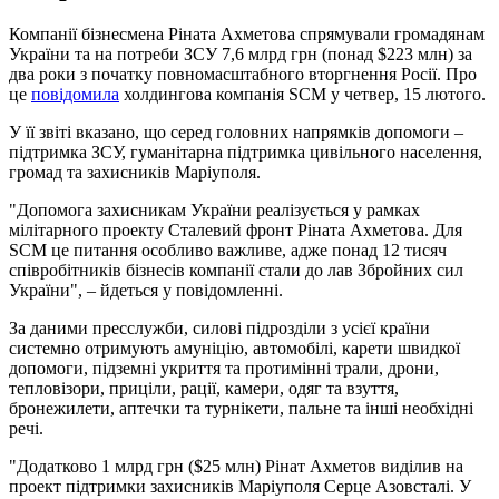
Компанії бізнесмена Ріната Ахметова спрямували громадянам
України та на потреби ЗСУ 7,6 млрд грн (понад $223 млн) за
два роки з початку повномасштабного вторгнення Росії. Про
це
повідомила
холдингова компанія SCM у четвер, 15 лютого.
У її звіті вказано, що серед головних напрямків допомоги –
підтримка ЗСУ, гуманітарна підтримка цивільного населення,
громад та захисників Маріуполя.
"Допомога захисникам України реалізується у рамках
мілітарного проекту Сталевий фронт Ріната Ахметова. Для
SCM це питання особливо важливе, адже понад 12 тисяч
співробітників бізнесів компанії стали до лав Збройних сил
України", – йдеться у повідомленні.
За даними пресслужби, силові підрозділи з усієї країни
системно отримують амуніцію, автомобілі, карети швидкої
допомоги, підземні укриття та протимінні трали, дрони,
тепловізори, приціли, рації, камери, одяг та взуття,
бронежилети, аптечки та турнікети, пальне та інші необхідні
речі.
"Додатково 1 млрд грн ($25 млн) Рінат Ахметов виділив на
проект підтримки захисників Маріуполя Серце Азовсталі. У