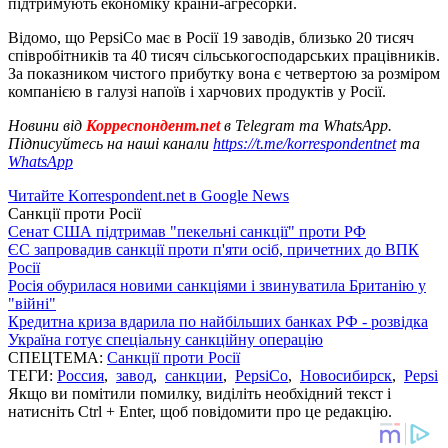
підтримують економіку країни-агресорки.
Відомо, що PepsiCo має в Росії 19 заводів, близько 20 тисяч
співробітників та 40 тисяч сільськогосподарських працівників.
За показником чистого прибутку вона є четвертою за розміром
компанією в галузі напоїв і харчових продуктів у Росії.
Новини від
Корреспондент.net
в Telegram та WhatsApp.
Підписуйтесь на наші канали
https://t.me/korrespondentnet
та
WhatsApp
Читайте Korrespondent.net в Google News
Санкції проти Росії
Сенат США підтримав "пекельні санкції" проти РФ
ЄС запровадив санкції проти п'яти осіб, причетних до ВПК
Росії
Росія обурилася новими санкціями і звинуватила Британію у
"війні"
Кредитна криза вдарила по найбільших банках РФ - розвідка
Україна готує спеціальну санкційну операцію
СПЕЦТЕМА:
Санкції проти Росії
ТЕГИ:
Россия
,
завод
,
санкции
,
PepsiCo
,
Новосибирск
,
Pepsi
Якщо ви помітили помилку, виділіть необхідний текст і
натисніть Ctrl + Enter, щоб повідомити про це редакцію.