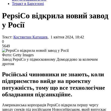
Теракт в Барселоні
PepsiCo відкрила новий завод
у Росії
Текст:
Костянтин Катишев
, 1 квітня 2024, 18:42
0
5649
Фото: Getty Images
Завод PepsiСо у підмосковному Домодєдово за колючим
дротом
Російські чиновники не знають, коли
підприємство вийде на проектну
потужність, тому що все технологічне
обладнання підсанкційне.
Американська корпорація PepsiСо відкрила першу чергу
заводу снеків під російським Новосибірськом, який випускає