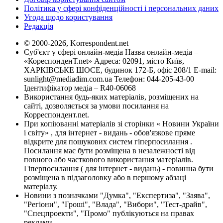
Політика у сфері конфіденційності і персональних даних
Угода щодо користування
Редакція
© 2000-2026, Korrespondent.net
Суб'єкт у сфері онлайн-медіа Назва онлайн-медіа –
«КореспонденТ.net» Адреса: 02091, місто Київ,
ХАРКІВСЬКЕ ШОСЕ, будинок 172-Б, офіс 208/1 E-mail:
sunlight@mediadim.com.ua
Телефон: 044-205-43-00
Ідентифікатор медіа – R40-06068
Використання будь-яких матеріалів, розміщених на
сайті, дозволяється за умови посилання на
Корреспондент.net.
При копіюванні матеріалів зі сторінки « Новини України
і світу» , для інтернет - видань - обов'язкове пряме
відкрите для пошукових систем гіперпосилання .
Посилання має бути розміщена в незалежності від
повного або часткового використання матеріалів.
Гіперпосилання ( для інтернет - видань) - повинна бути
розміщена в підзаголовку або в першому абзаці
матеріалу.
Новини з позначками "Думка", "Експертиза", "Заява",
"Регіони", "Гроші", "Влада", "Вибори", "Тест-драйв",
"Спецпроекти", "Промо" публікуються на правах
реклами.