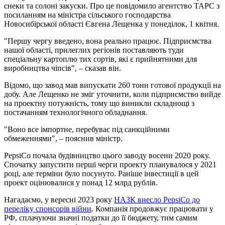
снеки та солоні закуски. Про це повідомило агентство ТАРС з
посиланням на міністра сільського господарства
Новосибірської області Євгена Лещенка у понеділок, 1 квітня.
"Першу чергу введено, вона реально працює. Підприємства
нашої області, прилеглих регіонів поставляють туди
спеціальну картоплю тих сортів, які є прийнятними для
виробництва чіпсів", – сказав він.
Відомо, що завод мав випускати 260 тонн готової продукції на
добу. Але Лещенко не зміг уточнити, коли підприємство вийде
на проектну потужність, тому що виникли складнощі з
постачанням технологічного обладнання.
"Воно все імпортне, перебуває під санкційними
обмеженнями", – пояснив міністр.
PepsiСо почала будівництво цього заводу восени 2020 року.
Спочатку запустити перші черги проекту планувалося у 2021
році, але терміни було посунуто. Раніше інвестиції в цей
проект оцінювалися у понад 12 млрд рублів.
Нагадаємо, у вересні 2023 року
НАЗК внесло PepsiCo до
переліку спонсорів війни
. Компанія продовжує працювати у
РФ, сплачуючи значні податки до її бюджету, тим самим