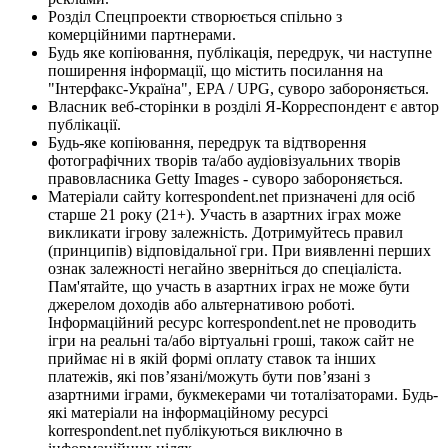
Розділ Спецпроекти створюється спільно з
комерційними партнерами.
Будь яке копіювання, публікація, передрук, чи наступне
поширення інформації, що містить посилання на
"Інтерфакс-Україна", EPA / UPG, суворо забороняється.
Власник веб-сторінки в розділі Я-Корреспондент є автор
публікації.
Будь-яке копіювання, передрук та відтворення
фотографічних творів та/або аудіовізуальних творів
правовласника Getty Images - суворо забороняється.
Матеріали сайту korrespondent.net призначені для осіб
старше 21 року (21+). Участь в азартних іграх може
викликати ігрову залежність. Дотримуйтесь правил
(принципів) відповідальної гри. При виявленні перших
ознак залежності негайно зверніться до спеціаліста.
Пам'ятайте, що участь в азартних іграх не може бути
джерелом доходів або альтернативою роботі.
Інформаційний ресурс korrespondent.net не проводить
ігри на реальні та/або віртуальні гроші, також сайт не
приймає ні в якій формі оплату ставок та інших
платежів, які пов’язані/можуть бути пов’язані з
азартними іграми, букмекерами чи тоталізаторами. Будь-
які матеріали на інформаційному ресурсі
korrespondent.net публікуються виключно в