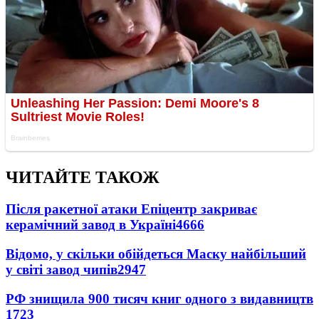
ЧИТАЙТЕ ТАКОЖ
Після ракетної атаки Епіцентр закриває
керамічний завод в Україні
4666
Відомо, у скільки обійдеться Маску найбільший
у світі завод чипів
2947
РФ знищила 900 тисяч книг одного з видавництв
1723