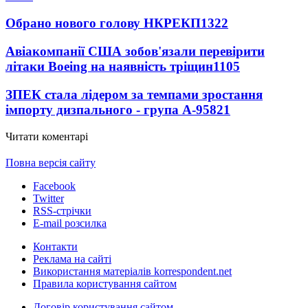
Обрано нового голову НКРЕКП
1322
Авіакомпанії США зобов'язали перевірити
літаки Boeing на наявність тріщин
1105
ЗПЕК стала лідером за темпами зростання
імпорту дизпального - група А-95
821
Читати коментарі
Повна версія сайту
Facebook
Twitter
RSS-стрічки
E-mail розсилка
Контакти
Реклама на сайті
Використання матеріалів korrespondent.net
Правила користування сайтом
Договір користування сайтом