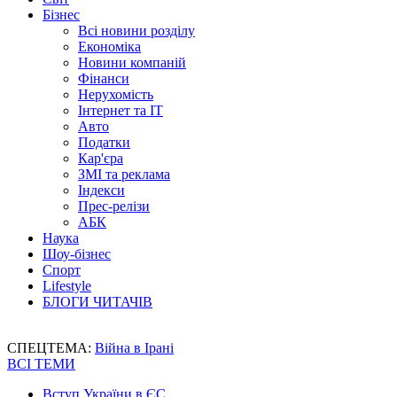
Бізнес
Всі новини розділу
Економіка
Новини компаній
Фінанси
Нерухомість
Інтернет та IT
Авто
Податки
Кар'єра
ЗМІ та реклама
Індекси
Прес-релізи
АБК
Наука
Шоу-бізнес
Спорт
Lifestyle
БЛОГИ ЧИТАЧІВ
СПЕЦТЕМА:
Війна в Ірані
ВСІ ТЕМИ
Вступ України в ЄС