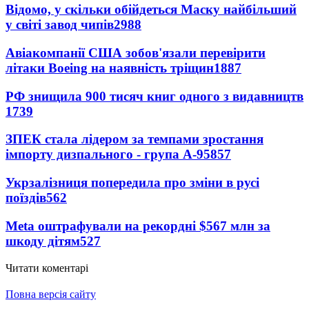
Відомо, у скільки обійдеться Маску найбільший
у світі завод чипів
2988
Авіакомпанії США зобов'язали перевірити
літаки Boeing на наявність тріщин
1887
РФ знищила 900 тисяч книг одного з видавництв
1739
ЗПЕК стала лідером за темпами зростання
імпорту дизпального - група А-95
857
Укрзалізниця попередила про зміни в русі
поїздів
562
Meta оштрафували на рекордні $567 млн за
шкоду дітям
527
Читати коментарі
Повна версія сайту