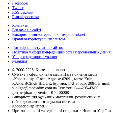
Facebook
Twitter
RSS-стрічки
E-mail розсилка
Контакти
Реклама на сайті
Використання матеріалів korrespondent.net
Правила користування сайтом
Договір користування сайтом
Політика у сфері конфіденційності і персональних даних
Угода щодо користування
Редакція
© 2000-2026, Korrespondent.net
Суб'єкт у сфері онлайн-медіа Назва онлайн-медіа –
«КореспонденТ.net» Адреса: 02091, місто Київ,
ХАРКІВСЬКЕ ШОСЕ, будинок 172-Б, офіс 208/1 E-mail:
sunlight@mediadim.com.ua
Телефон: 044-205-43-00
Ідентифікатор медіа – R40-06068
Використання будь-яких матеріалів, розміщених на
сайті, дозволяється за умови посилання на
Корреспондент.net.
При копіюванні матеріалів зі сторінки « Новини України