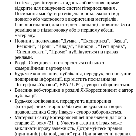
і світу» , для інтернет - видань - обов'язкове пряме
відкрите для пошукових систем гіперпосилання .
Посилання має бути розміщена в незалежності від
повного або часткового використання матеріалів.
Гіперпосилання ( для інтернет - видань) - повинна бути
розміщена в підзаголовку або в першому абзаці
матеріалу.
Новини з позначками "Думка", "Експертиза", "Заява",
"Регіони", "Гроші", "Влада", "Вибори", "Тест-драйв",
"Спецпроекти", "Промо" публікуються на правах
реклами.
Розділ Спецпроекти створюється спільно з
комерційними партнерами.
Будь яке копіювання, публікація, передрук, чи наступне
поширення інформації, що містить посилання на
"Інтерфакс-Україна", EPA / UPG, суворо забороняється.
Власник веб-сторінки в розділі Я-Корреспондент є автор
публікації.
Будь-яке копіювання, передрук та відтворення
фотографічних творів та/або аудіовізуальних творів
правовласника Getty Images - суворо забороняється.
Матеріали сайту korrespondent.net призначені для осіб
старше 21 року (21+). Участь в азартних іграх може
викликати ігрову залежність. Дотримуйтесь правил
(принципів) відповідальної гри. При виявленні перших