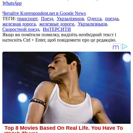
WhatsApp
Читайте Korrespondent.net в Google News
ТЕГИ:
транспорт
,
Поезд
,
Укрзалізниця
,
Одесса
,
поезда
,
железная дорога
,
железные дороги
,
Укрзализныця
,
Скоростной поезд
,
ИнТЕРСИТИ
Якщо ви помітили помилку, виділіть необхідний текст і
натисніть Ctrl + Enter, щоб повідомити про це редакцію.