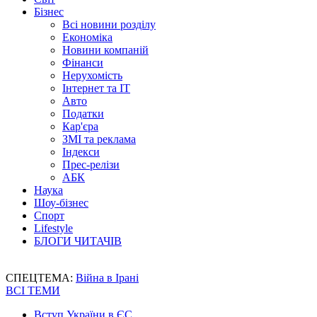
Бізнес
Всі новини розділу
Економіка
Новини компаній
Фінанси
Нерухомість
Інтернет та IT
Авто
Податки
Кар'єра
ЗМІ та реклама
Індекси
Прес-релізи
АБК
Наука
Шоу-бізнес
Спорт
Lifestyle
БЛОГИ ЧИТАЧІВ
СПЕЦТЕМА:
Війна в Ірані
ВСІ ТЕМИ
Вступ України в ЄС