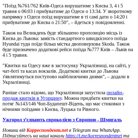
"Поїзд №761/762 Київ-Одеса вирушатиме з Києва 3, 4 і 5
травня о 06:03 і прибуватиме до Одеси о 13:34. У зворотному
напрямку з Одеси поїзд вирушатиме в ті самі дати о 14:20 і
прибуватиме до Києва о 21:50", – йдеться у повідомленні.
Також на Великдень буде збільшено пропозицію місць із
Києва до Львова: замість стандартного швидкісного поїзда
Hyundai туди поїде більш містка двоповерхова Skoda. Також
буде призначено додаткові рейси поїзда №777 Київ – Львів на
4 і 5 травня.
"Квитки на Одесу вже в застосунку Укрзалізниці, на сайті, у
чат-боті та касах вокзалів. Додаткові квитки до Львова
з'являтимуться поступово найближчими днями", – додали в
Укрзалізниці.
Раніше стало відомо, що Укрзалізниця запустила
онлайн-
продаж квитків в Угорщину
. Можна придбати квитки на
потяг №143/146 Чоп-Будапешт-Відень, що має стиковки з
нічними поїздами з Києва, Луцька та Рівного.
Ужгород з’єднають євроколією з Європою - Шмигаль
Новини від
Корреспондент.net
в Telegram та WhatsApp.
Підписуйтесь на наші канали
https://t.me/korrespondentnet
та