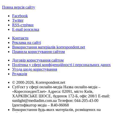
Повна версія сайту
Facebook
Twitter
RSS-стрічки
E-mail розсилка
Контакти
Реклама на сайті
Використання матеріалів korrespondent.net
Правила користування сайтом
Договір користування сайтом
Політика у сфері конфіденційності і персональних даних
Угода щодо користування
Редакція
© 2000-2026, Korrespondent.net
Суб'єкт у сфері онлайн-медіа Назва онлайн-медіа –
«КореспонденТ.net» Адреса: 02091, місто Київ,
ХАРКІВСЬКЕ ШОСЕ, будинок 172-Б, офіс 208/1 E-mail:
sunlight@mediadim.com.ua
Телефон: 044-205-43-00
Ідентифікатор медіа – R40-06068
Використання будь-яких матеріалів, розміщених на