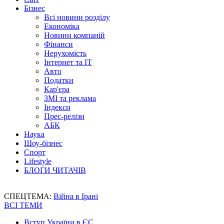
Бізнес
Всі новини розділу
Економіка
Новини компаній
Фінанси
Нерухомість
Інтернет та IT
Авто
Податки
Кар'єра
ЗМІ та реклама
Індекси
Прес-релізи
АБК
Наука
Шоу-бізнес
Спорт
Lifestyle
БЛОГИ ЧИТАЧІВ
СПЕЦТЕМА:
Війна в Ірані
ВСІ ТЕМИ
Вступ України в ЄС