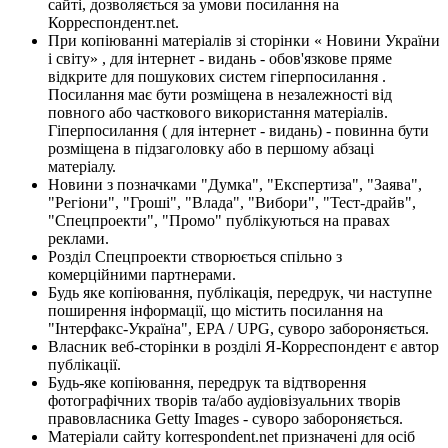
сайті, дозволяється за умови посилання на
Корреспондент.net.
При копіюванні матеріалів зі сторінки « Новини України
і світу» , для інтернет - видань - обов'язкове пряме
відкрите для пошукових систем гіперпосилання .
Посилання має бути розміщена в незалежності від
повного або часткового використання матеріалів.
Гіперпосилання ( для інтернет - видань) - повинна бути
розміщена в підзаголовку або в першому абзаці
матеріалу.
Новини з позначками "Думка", "Експертиза", "Заява",
"Регіони", "Гроші", "Влада", "Вибори", "Тест-драйв",
"Спецпроекти", "Промо" публікуються на правах
реклами.
Розділ Спецпроекти створюється спільно з
комерційними партнерами.
Будь яке копіювання, публікація, передрук, чи наступне
поширення інформації, що містить посилання на
"Інтерфакс-Україна", EPA / UPG, суворо забороняється.
Власник веб-сторінки в розділі Я-Корреспондент є автор
публікації.
Будь-яке копіювання, передрук та відтворення
фотографічних творів та/або аудіовізуальних творів
правовласника Getty Images - суворо забороняється.
Матеріали сайту korrespondent.net призначені для осіб