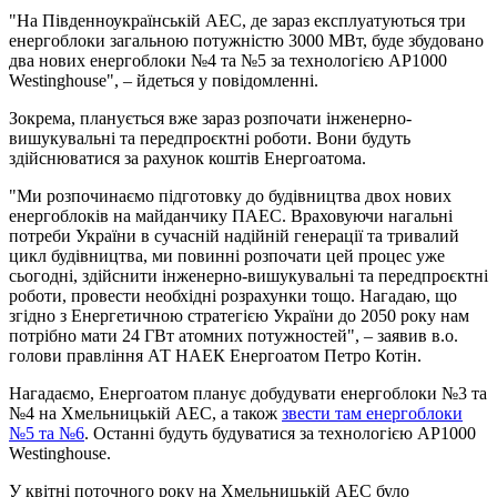
"На Південноукраїнській АЕС, де зараз експлуатуються три
енергоблоки загальною потужністю 3000 МВт, буде збудовано
два нових енергоблоки №4 та №5 за технологією АР1000
Westinghouse", – йдеться у повідомленні.
Зокрема, планується вже зараз розпочати інженерно-
вишукувальні та передпроєктні роботи. Вони будуть
здійснюватися за рахунок коштів Енергоатома.
"Ми розпочинаємо підготовку до будівництва двох нових
енергоблоків на майданчику ПАЕС. Враховуючи нагальні
потреби України в сучасній надійній генерації та тривалий
цикл будівництва, ми повинні розпочати цей процес уже
сьогодні, здійснити інженерно-вишукувальні та передпроєктні
роботи, провести необхідні розрахунки тощо. Нагадаю, що
згідно з Енергетичною стратегією України до 2050 року нам
потрібно мати 24 ГВт атомних потужностей", – заявив в.о.
голови правління АТ НАЕК Енергоатом Петро Котін.
Нагадаємо, Енергоатом планує добудувати енергоблоки №3 та
№4 на Хмельницькій АЕС, а також
звести там енергоблоки
№5 та №6
. Останні будуть будуватися за технологією АР1000
Westinghouse.
У квітні поточного року на Хмельницькій АЕС було