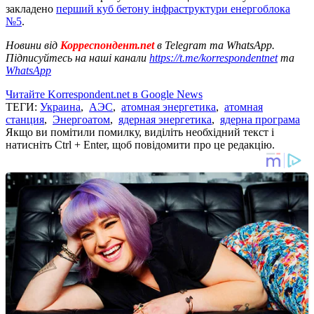
закладено
перший куб бетону інфраструктури енергоблока
№5
.
Новини від
Корреспондент.net
в Telegram та WhatsApp.
Підписуйтесь на наші канали
https://t.me/korrespondentnet
та
WhatsApp
Читайте Korrespondent.net в Google News
ТЕГИ:
Украина
,
АЭС
,
атомная энергетика
,
атомная
станция
,
Энергоатом
,
ядерная энергетика
,
ядерна програма
Якщо ви помітили помилку, виділіть необхідний текст і
натисніть Ctrl + Enter, щоб повідомити про це редакцію.