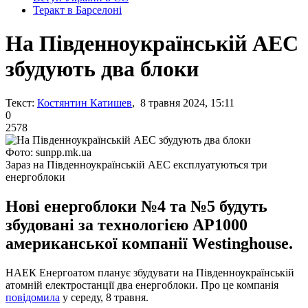
Теракт в Барселоні
На Південноукраїнській АЕС
збудують два блоки
Текст:
Костянтин Катишев
, 8 травня 2024, 15:11
0
2578
Фото: sunpp.mk.ua
Зараз на Південноукраїнській АЕС експлуатуються три
енергоблоки
Нові енергоблоки №4 та №5 будуть
збудовані за технологією АР1000
американської компанії Westinghouse.
НАЕК Енергоатом планує збудувати на Південноукраїнській
атомній електростанції два енергоблоки. Про це компанія
повідомила
у середу, 8 травня.