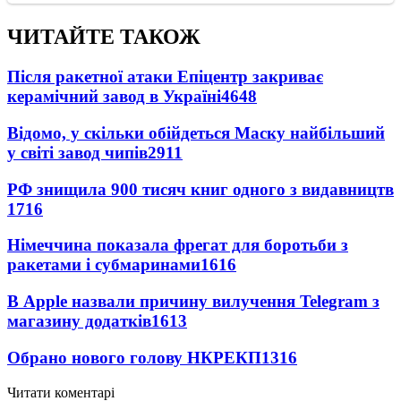
ЧИТАЙТЕ ТАКОЖ
Після ракетної атаки Епіцентр закриває
керамічний завод в Україні
4648
Відомо, у скільки обійдеться Маску найбільший
у світі завод чипів
2911
РФ знищила 900 тисяч книг одного з видавництв
1716
Німеччина показала фрегат для боротьби з
ракетами і субмаринами
1616
В Apple назвали причину вилучення Telegram з
магазину додатків
1613
Обрано нового голову НКРЕКП
1316
Читати коментарі