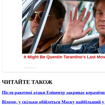
ЧИТАЙТЕ ТАКОЖ
Після ракетної атаки Епіцентр закриває керамічн
Відомо, у скільки обійдеться Маску найбільший у 