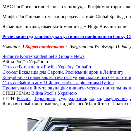
МВС Росії оголосило Черняка у розшук, а Росфінмоніторинг вкл
Мінфін Росії почав готувати передачу активів Global Spirits д
Як ми вже писали, німецький модний дім Hugo Boss погодив 
Російський суд заарештував усі кошти найбільшого банку
Новини від
Корреспондент.net
в Telegram та WhatsApp. Підпис
Читайте Korrespondent.net в Google News
Війна Росії з Україною
Сюжет
Вторгнення Росії в Україну. Онлайн
Сюжет
Ескалація для Європи. Російський дрон в Лейпцигу
Колумбійські наркокартелі вчаться українській війні безпілотни
Сюжет
Зміни в армії РФ: що стоїть за рішенням Путіна
Пропагували війну та окупацію: викрито мережу прихильникі
СПЕЦТЕМА:
Війна Росії з Україною
ТЕГИ:
Россия
,
Терроризм
,
суд
,
Хортица
,
водка
,
имущество
,
Якщо ви помітили помилку, виділіть необхідний текст і натисніт