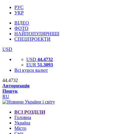
РУС
УКР
ВІДЕО
ФОТО
НАЙПОПУЛЯРНІШІ
СПЕЦПРОЕКТИ
USD
USD
44.4732
EUR
51.3093
Всі курси валют
44.4732
Авторизація
Пошук
RU
ВСІ РОЗДІЛИ
Головна
Україна
Місто
Світ