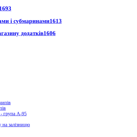
1693
ами і субмаринами
1613
агазину додатків
1606
пів
- група А-95
у на залізницю