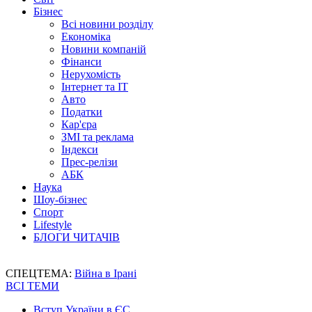
Бізнес
Всі новини розділу
Економіка
Новини компаній
Фінанси
Нерухомість
Інтернет та IT
Авто
Податки
Кар'єра
ЗМІ та реклама
Індекси
Прес-релізи
АБК
Наука
Шоу-бізнес
Спорт
Lifestyle
БЛОГИ ЧИТАЧІВ
СПЕЦТЕМА:
Війна в Ірані
ВСІ ТЕМИ
Вступ України в ЄС