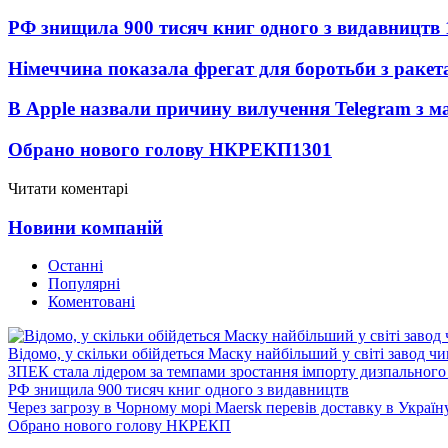
РФ знищила 900 тисяч книг одного з видавництв
Німеччина показала фрегат для боротьби з ракет
В Apple назвали причину вилучення Telegram з м
Обрано нового голову НКРЕКП
1301
Читати коментарі
Новини компаній
Останні
Популярні
Коментовані
Відомо, у скільки обійдеться Маску найбільший у світі завод чи
ЗПЕК стала лідером за темпами зростання імпорту дизпального 
РФ знищила 900 тисяч книг одного з видавництв
Через загрозу в Чорному морі Maersk перевів доставку в Україн
Обрано нового голову НКРЕКП