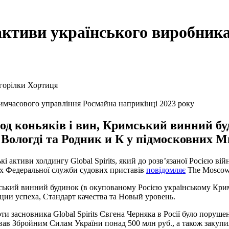
ктиви українського виробника
о тимчасового управління Росмайна наприкінці 2023 року
од коньяків і вин, Кримський винний бу
у Вологді та Родник и К у підмосковних 
і активи холдингу Global Spirits, який до розв’язаної Росією вій
их Федеральної служби судових приставів
повідомляє
The Moscow
ський винний будинок (в окупованому Росією українському Криму
ции успеха, Стандарт качества та Новый уровень.
и засновника Global Spirits Євгена Черняка в Росії було поруше
ахував Збройним Силам України понад 500 млн руб., а також закуп