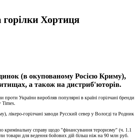
 горілки Хортиця
динок (в окупованому Росією Криму),
Митищах, а також на дистриб'юторів.
ни проти України виробляв популярні в країні горілчані бренди
 Times.
), лікеро-горілчані заводи Русский север у Вологді та Родник
но кримінальну справу щодо "фінансування тероризму" (ч. 1.1
или товари для ведення бойових дій більш ніж на 90 млн руб.