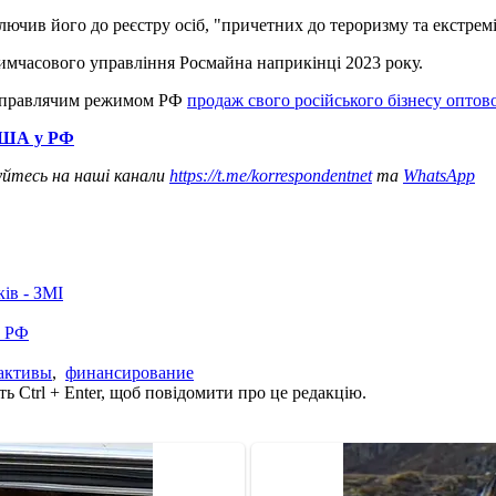
ючив його до реєстру осіб, "причетних до тероризму та екстремі
о тимчасового управління Росмайна наприкінці 2023 року.
з правлячим режимом РФ
продаж свого російського бізнесу опто
 США у РФ
уйтесь на наші канали
https://t.me/korrespondentnet
та
WhatsApp
ків - ЗМІ
в РФ
активы
,
финансирование
ь Ctrl + Enter, щоб повідомити про це редакцію.