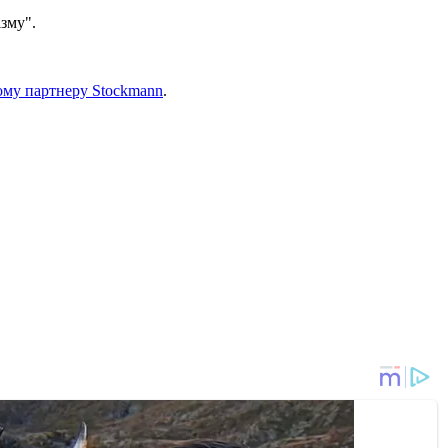
зму".
вому партнеру Stockmann
.