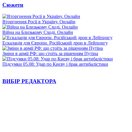
Сюжети
Вторгнення Росії в Україну. Онлайн
Війна на Близькому Сході. Онлайн
Ескалація для Європи. Російський дрон в Лейпцигу
Зміни в армії РФ: що стоїть за рішенням Путіна
Підсумки 05.08: Удар по Києву і брак антибалістики
ВИБІР РЕДАКТОРА