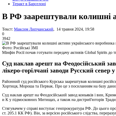
Теракт в Барселоні
В РФ заарештували колишні а
Текст:
Максим Липчанський
, 14 травня 2024, 19:58
0
3942
Фото: Російські ЗМІ
Мінфін Росії почав готувати передачу активів Global Spirits д
Суд наклав арешт на Феодосійський зав
лікеро-горілчані заводи Русский север 
Районний суд російського Курська заарештував колишні російськ
Хортиця, Мороша та Первак. Про це з посиланням на базу дан
Суд наклав арешт на Феодосійський завод коньяків і вин, Крим
и К у підмосковних Митищах, а також на дистриб'юторів Тради
Стягувачем у справі виступає генпрокуратура РФ. До цього прот
ст. 205.1 КК РФ). Він, за версією російського слідства, перер