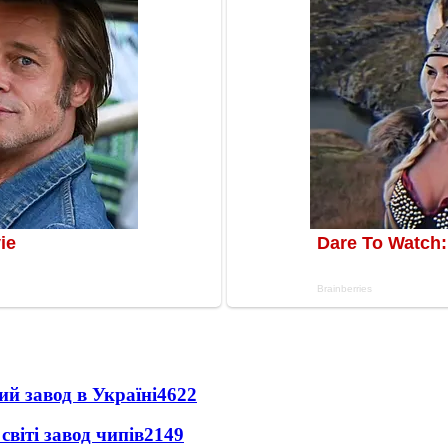
ий завод в Україні
4622
світі завод чипів
2149