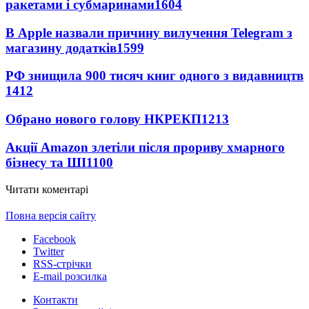
ракетами і субмаринами
1604
В Apple назвали причину вилучення Telegram з
магазину додатків
1599
РФ знищила 900 тисяч книг одного з видавництв
1412
Обрано нового голову НКРЕКП
1213
Акції Amazon злетіли після прориву хмарного
бізнесу та ШІ
1100
Читати коментарі
Повна версія сайту
Facebook
Twitter
RSS-стрічки
E-mail розсилка
Контакти