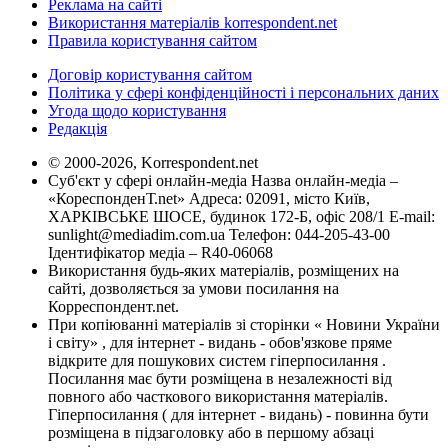
Реклама на сайті
Використання матеріалів korrespondent.net
Правила користування сайтом
Договір користування сайтом
Політика у сфері конфіденційності і персональних даних
Угода щодо користування
Редакція
© 2000-2026, Korrespondent.net
Суб'єкт у сфері онлайн-медіа Назва онлайн-медіа –
«КореспонденТ.net» Адреса: 02091, місто Київ,
ХАРКІВСЬКЕ ШОСЕ, будинок 172-Б, офіс 208/1 E-mail:
sunlight@mediadim.com.ua
Телефон: 044-205-43-00
Ідентифікатор медіа – R40-06068
Використання будь-яких матеріалів, розміщених на
сайті, дозволяється за умови посилання на
Корреспондент.net.
При копіюванні матеріалів зі сторінки « Новини України
і світу» , для інтернет - видань - обов'язкове пряме
відкрите для пошукових систем гіперпосилання .
Посилання має бути розміщена в незалежності від
повного або часткового використання матеріалів.
Гіперпосилання ( для інтернет - видань) - повинна бути
розміщена в підзаголовку або в першому абзаці