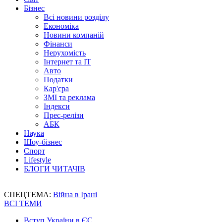
Бізнес
Всі новини розділу
Економіка
Новини компаній
Фінанси
Нерухомість
Інтернет та IT
Авто
Податки
Кар'єра
ЗМІ та реклама
Індекси
Прес-релізи
АБК
Наука
Шоу-бізнес
Спорт
Lifestyle
БЛОГИ ЧИТАЧІВ
СПЕЦТЕМА:
Війна в Ірані
ВСІ ТЕМИ
Вступ України в ЄС