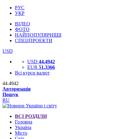
РУС
УКР
ВІДЕО
ФОТО
НАЙПОПУЛЯРНІШІ
СПЕЦПРОЕКТИ
USD
USD
44.4942
EUR
51.3366
Всі курси валют
44.4942
Авторизація
Пошук
RU
ВСІ РОЗДІЛИ
Головна
Україна
Місто
Світ