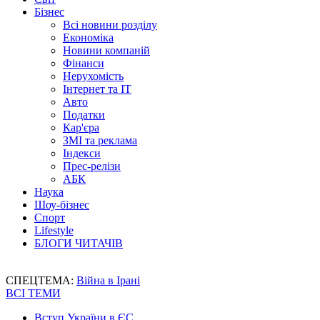
Бізнес
Всі новини розділу
Економіка
Новини компаній
Фінанси
Нерухомість
Інтернет та IT
Авто
Податки
Кар'єра
ЗМІ та реклама
Індекси
Прес-релізи
АБК
Наука
Шоу-бізнес
Спорт
Lifestyle
БЛОГИ ЧИТАЧІВ
СПЕЦТЕМА:
Війна в Ірані
ВСІ ТЕМИ
Вступ України в ЄС