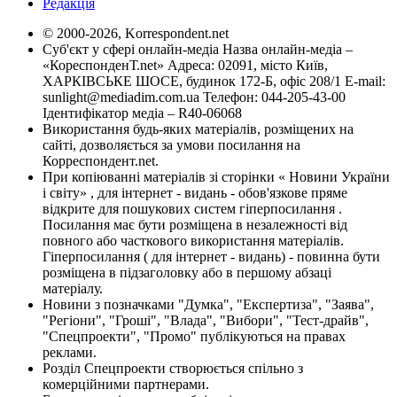
Редакція
© 2000-2026, Korrespondent.net
Суб'єкт у сфері онлайн-медіа Назва онлайн-медіа –
«КореспонденТ.net» Адреса: 02091, місто Київ,
ХАРКІВСЬКЕ ШОСЕ, будинок 172-Б, офіс 208/1 E-mail:
sunlight@mediadim.com.ua
Телефон: 044-205-43-00
Ідентифікатор медіа – R40-06068
Використання будь-яких матеріалів, розміщених на
сайті, дозволяється за умови посилання на
Корреспондент.net.
При копіюванні матеріалів зі сторінки « Новини України
і світу» , для інтернет - видань - обов'язкове пряме
відкрите для пошукових систем гіперпосилання .
Посилання має бути розміщена в незалежності від
повного або часткового використання матеріалів.
Гіперпосилання ( для інтернет - видань) - повинна бути
розміщена в підзаголовку або в першому абзаці
матеріалу.
Новини з позначками "Думка", "Експертиза", "Заява",
"Регіони", "Гроші", "Влада", "Вибори", "Тест-драйв",
"Спецпроекти", "Промо" публікуються на правах
реклами.
Розділ Спецпроекти створюється спільно з
комерційними партнерами.