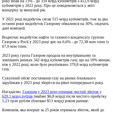
року впав на 13% - до 359 млрд кубометрів з 412,9 млрд
кубометрів у 2022 році. Про це повідомляється у звіті
концерну за минулий рік.
У 2021 році видобуток сягав 515 млрд кубометрів, тож за два
останні роки видобуток Газпрому обвалився на 30%, свідчать
дані компанії.
Водночас видобуток нафти та газового конденсату групою
Газпром у Росії у 2023 році зріс на 6,6% - до 72,38 млн тонн із
67,9 млн тонн.
2023 року група Газпром продала на внутрішньому та
зовнішніх ринках 342 млрд кубометрів газу, що на 10% менше,
ніж у 2022 році, коли було реалізовано 379,8 млрд кубометрів
газу.
Сукупний обсяг постачання газу на ринки ближнього
зарубіжжя у 2023 році зберігся на рівні попереднього року.
Нагадаємо,
Газпром у 2023 році отримав чистий збиток у
629,1 млрд рублів
(майже $6,8 млрд) після чистого прибутку
1,23 трлн рублів (близько $13 млрд) роком раніше.
Компанія, яка вперше за 25 років отримала збиток, який до