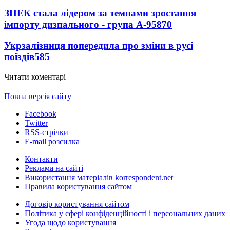
ЗПЕК стала лідером за темпами зростання
імпорту дизпального - група А-95
870
Укрзалізниця попередила про зміни в русі
поїздів
585
Читати коментарі
Повна версія сайту
Facebook
Twitter
RSS-стрічки
E-mail розсилка
Контакти
Реклама на сайті
Використання матеріалів korrespondent.net
Правила користування сайтом
Договір користування сайтом
Політика у сфері конфіденційності і персональних даних
Угода щодо користування