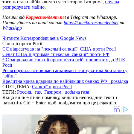
того ж став найбільшим за усю історію Газпрома,
почала
розпродувати майно
.
Новини від
Корреспондент.net
в Telegram та WhatsApp.
Підписуйтесь на наші канали
https://t.me/korrespondentnet
та
WhatsApp
Читайте Korrespondent.net в Google News
Санкції проти Росії
ЄС відреагував на "пекельні санкції" США проти Росії
Сенат США підтримав "пекельні санкції" проти РФ
ЄС запровадив санкції проти п'яти осіб, причетних до ВПК
Росії
Росія обурилася новими санкціями і звинуватила Британію у
"війні"
Кредитна криза вдарила по найбільших банках РФ - розвідка
СПЕЦТЕМА:
Санкції проти Росії
ТЕГИ:
Россия
,
газ
,
Газпром
,
добыча газа
Якщо ви помітили помилку, виділіть необхідний текст і
натисніть Ctrl + Enter, щоб повідомити про це редакцію.