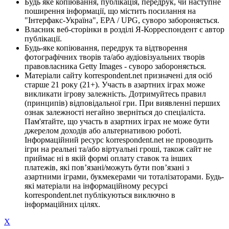
Будь яке копіювання, публікація, передрук, чи наступне
поширення інформації, що містить посилання на
"Інтерфакс-Україна", EPA / UPG, суворо забороняється.
Власник веб-сторінки в розділі Я-Корреспондент є автор
публікації.
Будь-яке копіювання, передрук та відтворення
фотографічних творів та/або аудіовізуальних творів
правовласника Getty Images - суворо забороняється.
Матеріали сайту korrespondent.net призначені для осіб
старше 21 року (21+). Участь в азартних іграх може
викликати ігрову залежність. Дотримуйтесь правил
(принципів) відповідальної гри. При виявленні перших
ознак залежності негайно зверніться до спеціаліста.
Пам'ятайте, що участь в азартних іграх не може бути
джерелом доходів або альтернативою роботі.
Інформаційний ресурс korrespondent.net не проводить
ігри на реальні та/або віртуальні гроші, також сайт не
приймає ні в якій формі оплату ставок та інших
платежів, які пов’язані/можуть бути пов’язані з
азартними іграми, букмекерами чи тоталізаторами. Будь-
які матеріали на інформаційному ресурсі
korrespondent.net публікуються виключно в
інформаційних цілях.
X