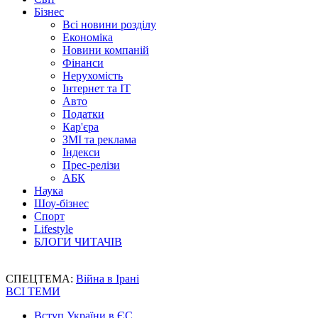
Бізнес
Всі новини розділу
Економіка
Новини компаній
Фінанси
Нерухомість
Інтернет та IT
Авто
Податки
Кар'єра
ЗМІ та реклама
Індекси
Прес-релізи
АБК
Наука
Шоу-бізнес
Спорт
Lifestyle
БЛОГИ ЧИТАЧІВ
СПЕЦТЕМА:
Війна в Ірані
ВСІ ТЕМИ
Вступ України в ЄС