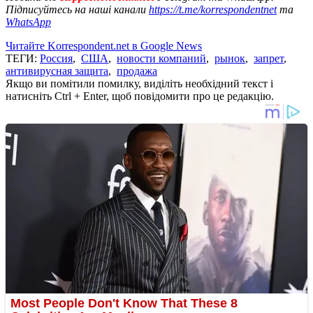
Підписуйтесь на наші канали
https://t.me/korrespondentnet
та
WhatsApp
Читайте Korrespondent.net в Google News
ТЕГИ:
Россия
,
США
,
новости компаний
,
рынок
,
запрет
,
антивирусная защита
,
продажа
Якщо ви помітили помилку, виділіть необхідний текст і
натисніть Ctrl + Enter, щоб повідомити про це редакцію.