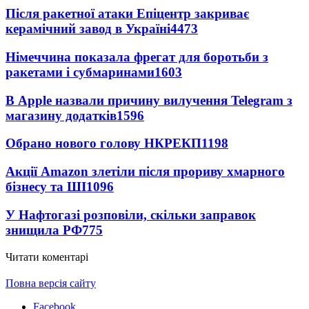
Після ракетної атаки Епіцентр закриває
керамічний завод в Україні
4473
Німеччина показала фрегат для боротьби з
ракетами і субмаринами
1603
В Apple назвали причину вилучення Telegram з
магазину додатків
1596
Обрано нового голову НКРЕКП
1198
Акції Amazon злетіли після прориву хмарного
бізнесу та ШІ
1096
У Нафтогазі розповіли, скільки заправок
знищила РФ
775
Читати коментарі
Повна версія сайту
Facebook