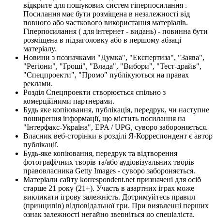
відкрите для пошукових систем гіперпосилання .
Посилання має бути розміщена в незалежності від
повного або часткового використання матеріалів.
Гіперпосилання ( для інтернет - видань) - повинна бути
розміщена в підзаголовку або в першому абзаці
матеріалу.
Новини з позначками "Думка", "Експертиза", "Заява",
"Регіони", "Гроші", "Влада", "Вибори", "Тест-драйв",
"Спецпроекти", "Промо" публікуються на правах
реклами.
Розділ Спецпроекти створюється спільно з
комерційними партнерами.
Будь яке копіювання, публікація, передрук, чи наступне
поширення інформації, що містить посилання на
"Інтерфакс-Україна", EPA / UPG, суворо забороняється.
Власник веб-сторінки в розділі Я-Корреспондент є автор
публікації.
Будь-яке копіювання, передрук та відтворення
фотографічних творів та/або аудіовізуальних творів
правовласника Getty Images - суворо забороняється.
Матеріали сайту korrespondent.net призначені для осіб
старше 21 року (21+). Участь в азартних іграх може
викликати ігрову залежність. Дотримуйтесь правил
(принципів) відповідальної гри. При виявленні перших
ознак залежності негайно зверніться до спеціаліста.