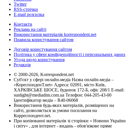
Twitter
RSS-стрічки
E-mail розсилка
Контакти
Реклама на сайті
Використання матеріалів korrespondent.net
Правила користування сайтом
Договір користування сайтом
Політика у сфері конфіденційності і персональних даних
Угода щодо користування
Редакція
© 2000-2026, Korrespondent.net
Суб'єкт у сфері онлайн-медіа Назва онлайн-медіа –
«КореспонденТ.net» Адреса: 02091, місто Київ,
ХАРКІВСЬКЕ ШОСЕ, будинок 172-Б, офіс 208/1 E-mail:
sunlight@mediadim.com.ua
Телефон: 044-205-43-00
Ідентифікатор медіа – R40-06068
Використання будь-яких матеріалів, розміщених на
сайті, дозволяється за умови посилання на
Корреспондент.net.
При копіюванні матеріалів зі сторінки « Новини України
і світу» , для інтернет - видань - обов'язкове пряме