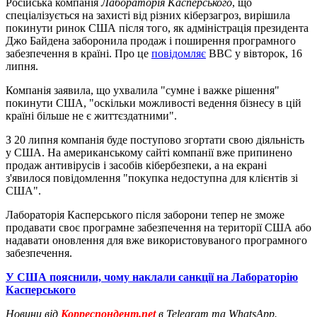
Російська компанія
Лабораторія Касперського
, що
спеціалізується на захисті від різних кіберзагроз, вирішила
покинути ринок США після того, як адміністрація президента
Джо Байдена заборонила продаж і поширення програмного
забезпечення в країні. Про це
повідомляє
ВВС у вівторок, 16
липня.
Компанія заявила, що ухвалила "сумне і важке рішення"
покинути США, "оскільки можливості ведення бізнесу в цій
країні більше не є життєздатними".
З 20 липня компанія буде поступово згортати свою діяльність
у США. На американському сайті компанії вже припинено
продаж антивірусів і засобів кібербезпеки, а на екрані
з'явилося повідомлення "покупка недоступна для клієнтів зі
США".
Лабораторія Касперського після заборони тепер не зможе
продавати своє програмне забезпечення на території США або
надавати оновлення для вже використовуваного програмного
забезпечення.
У США пояснили, чому наклали санкції на Лабораторію
Касперського
Новини від
Корреспондент.net
в Telegram та WhatsApp.