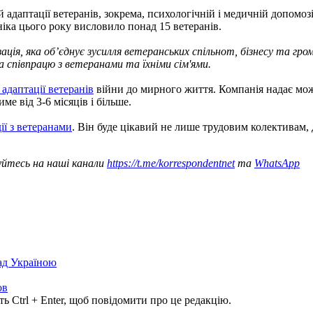
даптації ветеранів, зокрема, психологічній і медичній допомозі, 
іка цього року висловило понад 15 ветеранів.
ізація, яка об’єднує зусилля ветеранських спільнот, бізнесу та г
та співпрацю з ветеранами та їхніми сім'ями.
 адаптації ветеранів
війни до мирного життя. Компанія надає мож
е від 3-6 місяців і більше.
ії з ветеранами
. Він буде цікавий не лише трудовим колективам, 
уйтесь на наші канали
https://t.me/korrespondentnet
та
WhatsApp
над Україною
ов
ь Ctrl + Enter, щоб повідомити про це редакцію.