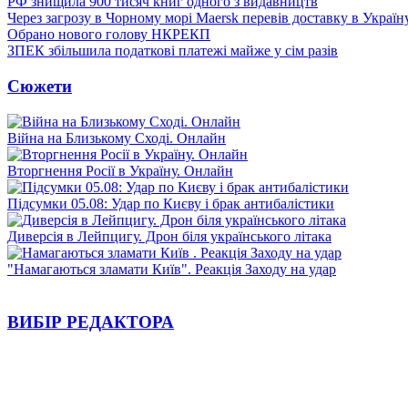
РФ знищила 900 тисяч книг одного з видавництв
Через загрозу в Чорному морі Maersk перевів доставку в Україн
Обрано нового голову НКРЕКП
ЗПЕК збільшила податкові платежі майже у сім разів
Сюжети
Війна на Близькому Сході. Онлайн
Вторгнення Росії в Україну. Онлайн
Підсумки 05.08: Удар по Києву і брак антибалістики
Диверсія в Лейпцигу. Дрон біля українського літака
"Намагаються зламати Київ". Реакція Заходу на удар
ВИБІР РЕДАКТОРА