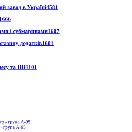
ий завод в Україні
4581
1666
ами і субмаринами
1607
агазину додатків
1601
несу та ШІ
1101
- група А-95