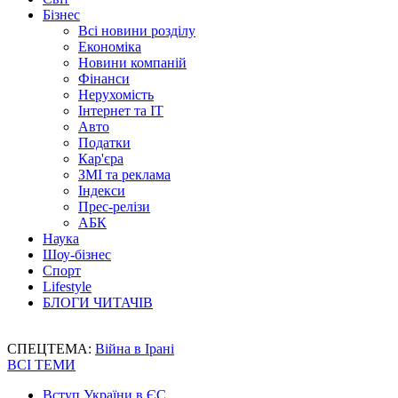
Бізнес
Всі новини розділу
Економіка
Новини компаній
Фінанси
Нерухомість
Інтернет та IT
Авто
Податки
Кар'єра
ЗМІ та реклама
Індекси
Прес-релізи
АБК
Наука
Шоу-бізнес
Спорт
Lifestyle
БЛОГИ ЧИТАЧІВ
СПЕЦТЕМА:
Війна в Ірані
ВСІ ТЕМИ
Вступ України в ЄС