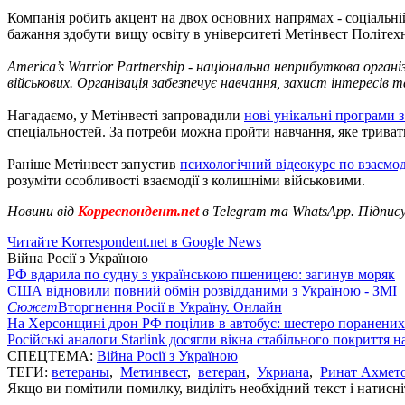
Компанія робить акцент на двох основних напрямах - соціальній а
бажання здобути вищу освіту в університеті Метінвест Політехн
America’s Warrior Partnership - національна неприбуткова орган
військових. Організація забезпечує навчання, захист інтересів 
Нагадаємо, у Метінвесті запровадили
нові унікальні програми з
спеціальностей. За потреби можна пройти навчання, яке триватим
Раніше Метінвест запустив
психологічний відеокурс по взаємод
розуміти особливості взаємодії з колишніми військовими.
Новини від
Корреспондент.net
в Telegram та WhatsApp. Підпис
Читайте Korrespondent.net в Google News
Війна Росії з Україною
РФ вдарила по судну з українською пшеницею: загинув моряк
США відновили повний обмін розвідданими з Україною - ЗМІ
Сюжет
Вторгнення Росії в Україну. Онлайн
На Херсонщині дрон РФ поцілив в автобус: шестеро поранених
Російські аналоги Starlink досягли вікна стабільного покриття 
СПЕЦТЕМА:
Війна Росії з Україною
ТЕГИ:
ветераны
,
Метинвест
,
ветеран
,
Укриана
,
Ринат Ахмет
Якщо ви помітили помилку, виділіть необхідний текст і натисніт