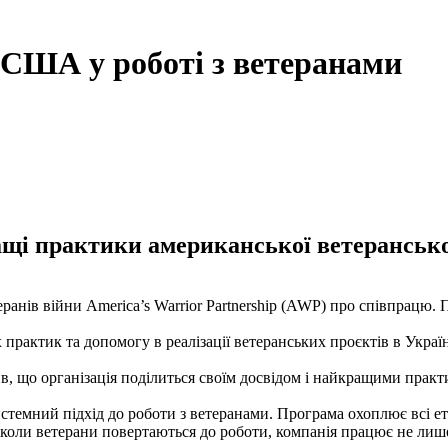
 США у роботі з ветеранами
щі практики американської ветеранської
анів війни America’s Warrior Partnership (AWP) про співпрацю. П
рактик та допомогу в реалізації ветеранських проєктів в Украї
 що організація поділиться своїм досвідом і найкращими практи
системний підхід до роботи з ветеранами. Програма охоплює всі 
 а коли ветерани повертаються до роботи, компанія працює не лише