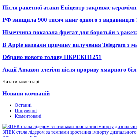
Після ракетної атаки Епіцентр закриває керамічн
РФ знищила 900 тисяч книг одного з видавництв
Німеччина показала фрегат для боротьби з ракет
В Apple назвали причину вилучення Telegram з м
Обрано нового голову НКРЕКП
1251
Акції Amazon злетіли після прориву хмарного біз
Читати коментарі
Новини компаній
Останні
Популярні
Коментовані
ЗПЕК стала лідером за темпами зростання імпорту дизпального 