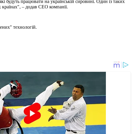
кі будуть працювати на українській сировині. Один із таких
 країнах", – додав СЕО компанії.
лених" технологій.