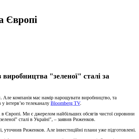
та Європі
 виробництва "зеленої" сталі за
нн. Але компанія має намір нарощувати виробництво, та
в у інтервʼю телеканалу
Bloomberg TV
.
і в Європі. Ми є джерелом найбільших обсягів чистої сировини
еленої" сталі в Україні", – заявив Риженков.
ні, уточнив Риженков. Але інвестиційні плани уже підготовлені.