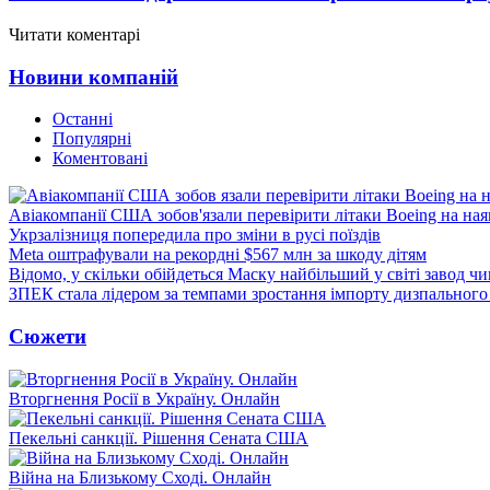
Читати коментарі
Новини компаній
Останні
Популярні
Коментовані
Авіакомпанії США зобов'язали перевірити літаки Boeing на ная
Укрзалізниця попередила про зміни в русі поїздів
Meta оштрафували на рекордні $567 млн за шкоду дітям
Відомо, у скільки обійдеться Маску найбільший у світі завод чи
ЗПЕК стала лідером за темпами зростання імпорту дизпального 
Сюжети
Вторгнення Росії в Україну. Онлайн
Пекельні санкції. Рішення Сената США
Війна на Близькому Сході. Онлайн