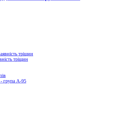
вність тріщин
пів
- група А-95