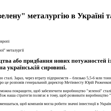
"зелену" металургію в Україні 
ої" металургії
цтва або придбання нових потужностей із
на українській сировині.
н сталі. Зараз, через втрату підприємств – близько 5,5-6 млн то
Про це розповів генеральний директор Метінвесту Юрій Риженко
у можна покращити, щоб забезпечити виробництво "зеленої" стал
Тож наша стратегія полягає в тому, щоб розвивати виробництво "з
зменшаться, щоб компанія могла робити значні інвестиції в Украї