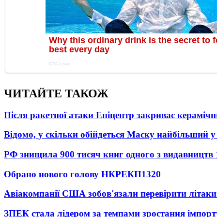
ЧИТАЙТЕ ТАКОЖ
Після ракетної атаки Епіцентр закриває керамічн
Відомо, у скільки обійдеться Маску найбільший у 
РФ знищила 900 тисяч книг одного з видавництв
Обрано нового голову НКРЕКП
1320
Авіакомпанії США зобов'язали перевірити літаки
ЗПЕК стала лідером за темпами зростання імпорт