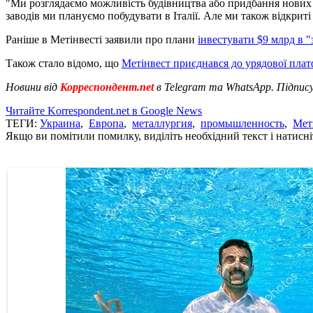
"Ми розглядаємо можливість будівництва або придбання нових п
заводів ми плануємо побудувати в Італії. Але ми також відкрит
Раніше в Метінвесті заявили про плани
інвестувати $9 млрд в 
Також стало відомо, що
Метінвест приєднався до урядової пла
Новини від
Корреспондент.net
в Telegram та WhatsApp. Підпис
Читайте Korrespondent.net в Google News
ТЕГИ:
Украина
,
Европа
,
металлургия
,
промышленность
,
Мет
Якщо ви помітили помилку, виділіть необхідний текст і натисніт