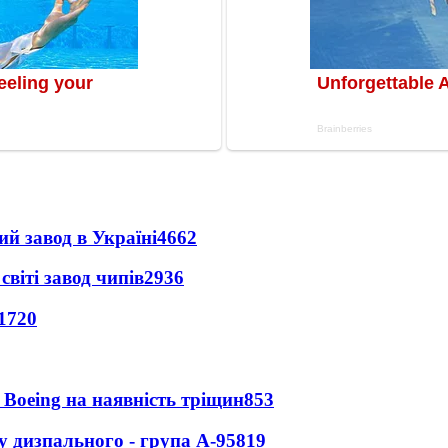
ий завод в Україні
4662
світі завод чипів
2936
1720
 Boeing на наявність тріщин
853
у дизпального - група А-95
819