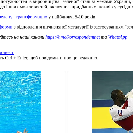
отужностей із виробництва "зеленої" сталі за межами України, я
і до інших можливостей, включно з придбанням активів у сусідніх
"зелену" трансформацію
у найближчі 5-10 років.
тформи
з відновлення вітчизняної металургії із застосуванням "зе
уйтесь на наші канали
https://t.me/korrespondentnet
та
WhatsApp
инвест
ь Ctrl + Enter, щоб повідомити про це редакцію.