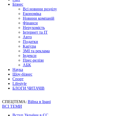
Бізнес
Всі новини розділу
Економіка
Новини компаній
Фінанси
Нерухомість
Інтернет та IT
Авто
Податки
Кар'єра
ЗМІ та реклама
Індекси
Прес-релізи
АБК
Наука
Шоу-бізнес
Спорт
Lifestyle
БЛОГИ ЧИТАЧІВ
СПЕЦТЕМА:
Війна в Ірані
ВСІ ТЕМИ
Вступ України в ЄС