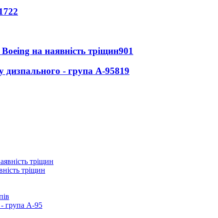
1722
 Boeing на наявність тріщин
901
у дизпального - група А-95
819
вність тріщин
пів
- група А-95