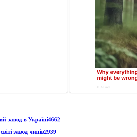
ий завод в Україні
4662
світі завод чипів
2939