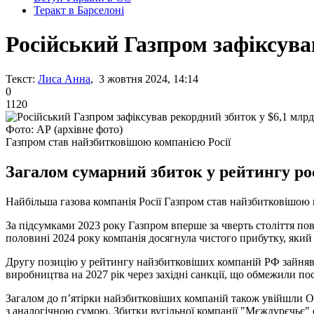
Теракт в Барселоні
Російський Газпром зафіксува
Текст:
Лиса Анна
, 3 жовтня 2024, 14:14
0
1120
Фото: АР (архівне фото)
Газпром став найзбитковішою компанією Росії
Загалом сумарний збиток у рейтингу ро
Найбільша газова компанія Росії Газпром став найзбитковішою к
За підсумками 2023 року Газпром вперше за чверть століття по
половині 2024 року компанія досягнула чистого прибутку, який
Другу позицію у рейтингу найзбитковіших компаній РФ зайняв 
виробництва на 2027 рік через західні санкції, що обмежили по
Загалом до п’ятірки найзбитковіших компаній також увійшли Oz
з аналогічною сумою. Збитки вугільної компанії "Мєждурєчьє" с