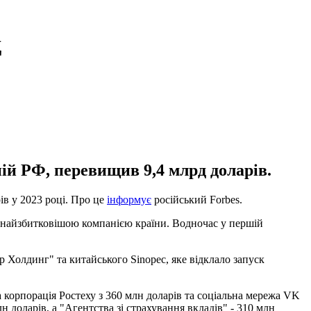
д
ій РФ, перевищив 9,4 млрд доларів.
ів у 2023 році. Про це
інформує
російський Forbes.
и найзбитковішою компанією країни. Водночас у першій
Холдинг" та китайського Sinopec, яке відклало запуск
 корпорація Ростеху з 360 млн доларів та соціальна мережа VK
 доларів, а "Агентства зі страхування вкладів" - 310 млн