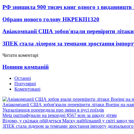
РФ знищила 900 тисяч книг одного з видавництв
Обрано нового голову НКРЕКП
1320
Авіакомпанії США зобов'язали перевірити літаки
ЗПЕК стала лідером за темпами зростання імпорт
Читати коментарі
Новини компаній
Останні
Популярні
Коментовані
Авіакомпанії США зобов'язали перевірити літаки Boeing на ная
Укрзалізниця попередила про зміни в русі поїздів
Meta оштрафували на рекордні $567 млн за шкоду дітям
Відомо, у скільки обійдеться Маску найбільший у світі завод чи
ЗПЕК стала лідером за темпами зростання імпорту дизпального 