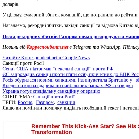
доларів.
У цілому, сумарний збиток компаній, що потрапили до рейтингу
Нагадаємо, рекордні збитки, західні санкції та відмова Китаю в
Після рекордних збитків Газпром почав розпродувати майн
Новини від
Корреспондент.net
в Telegram та WhatsApp. Підпис
Читайте Korrespondent.net в Google News
Санкції проти Росії
Сенат США підтримав "пекельні санкції" проти РФ
ЄС запровадив санкції проти п'яти осіб, причетних до ВПК Росі
Росія обурилася новими санкціями і звинуватила Британію у "в
Кредитна криза вдарила по найбільших банках РФ - розвідка
Україна готує спеціальну санкційну операцію
СПЕЦТЕМА:
Санкції проти Росії
ТЕГИ:
Россия
,
Газпром
,
санкции
Якщо ви помітили помилку, виділіть необхідний текст і натисніт