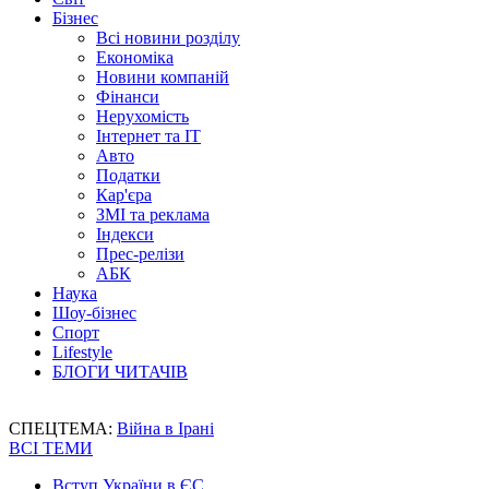
Бізнес
Всі новини розділу
Економіка
Новини компаній
Фінанси
Нерухомість
Інтернет та IT
Авто
Податки
Кар'єра
ЗМІ та реклама
Індекси
Прес-релізи
АБК
Наука
Шоу-бізнес
Спорт
Lifestyle
БЛОГИ ЧИТАЧІВ
СПЕЦТЕМА:
Війна в Ірані
ВСІ ТЕМИ
Вступ України в ЄС