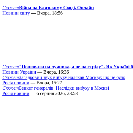
Сюжет
Війна на Близькому Сході. Онлайн
Новини світу
— Вчора, 18:56
Сюжет
"Полювати на лучника, а не на стрілу". Як Україні 
Новини України
— Вчора, 16:36
Сюжет
Загадковий звук вибуху налякав Москву: що це було
Росія новини
— Вчора, 15:27
Сюжет
Бенкет генералів. Наслідки вибуху в Москві
Росія новини
— 6 серпня 2026, 23:58