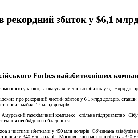
в рекордний збиток у $6,1 млр
сійського Forbes найзбитковіших компан
омпанією у країні, зафіксувавши чистий збиток у 6,1 млрд долар
відомив про рекордний чистий збиток у 6,1 млрд доларів, ставш
 становив майже 12 млрд доларів.
Амурський газохімічний комплекс - спільне підприємство "Сібур 
стачання необхідного обладнання.
on з чистими збитками у 450 млн доларів, Об’єднана авіабудівна
тановили 340 млн доларів, Московського метрополітену - 320 млн