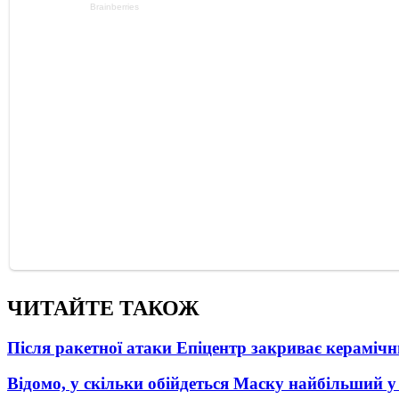
ЧИТАЙТЕ ТАКОЖ
Після ракетної атаки Епіцентр закриває керамічн
Відомо, у скільки обійдеться Маску найбільший у 