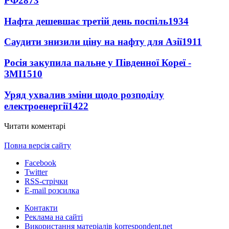
РФ
2873
Нафта дешевшає третій день поспіль
1934
Саудити знизили ціну на нафту для Азії
1911
Росія закупила пальне у Південної Кореї -
ЗМІ
1510
Уряд ухвалив зміни щодо розподілу
електроенергії
1422
Читати коментарі
Повна версія сайту
Facebook
Twitter
RSS-стрічки
E-mail розсилка
Контакти
Реклама на сайті
Використання матеріалів korrespondent.net