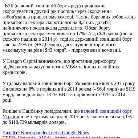
"ВЗБ (валовий зовнішній борг - ред.) продовжив
скорочуватися другий рік поспіль через скорочення
зобов'язань в приватному секторі. Частка боргових зобов'язань
приватного сектора скоротилася на 8,2 п.п. до 64%,
найнижчого показника за десятиліття. Обсяг боргу
приватного сектора зменшився на 17% г/г до $76 млрд (після
схожого падіння в 2014 р), тоді як державний зовнішній борг
зріс на 22% г/г (+$7,6 млрд), досягнувши історичного
максимуму на рівні $43 млрд", - підрахували в компанії.
У Dragon Capital зазначають, що зростання держборгу
відбувалося за рахунок позик МВФ та інших офіційних
кредиторів.
У цілому валовий зовнішній борг України на кінець 2015 року
знизився на 6% в порівнянні з 2014 роком (- $6,4 млрд) до $119
млрд, що відповідає 131% ВВП в порівнянні з 95% в 2014
році.
Раніше в Нацбанку повідомляли, що
валовий зовнішній борг
України
в четвертому кварталі 2015 року скоротився на 5,1% -
до $118,729 мільярдів доларів.
Читайте Korrespondent.net в Google News