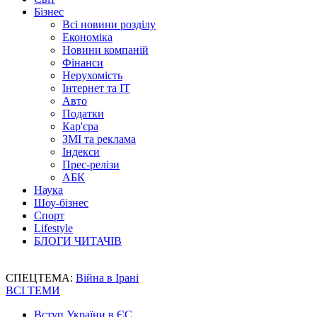
Бізнес
Всі новини розділу
Економіка
Новини компаній
Фінанси
Нерухомість
Інтернет та IT
Авто
Податки
Кар'єра
ЗМІ та реклама
Індекси
Прес-релізи
АБК
Наука
Шоу-бізнес
Спорт
Lifestyle
БЛОГИ ЧИТАЧІВ
СПЕЦТЕМА:
Війна в Ірані
ВСІ ТЕМИ
Вступ України в ЄС