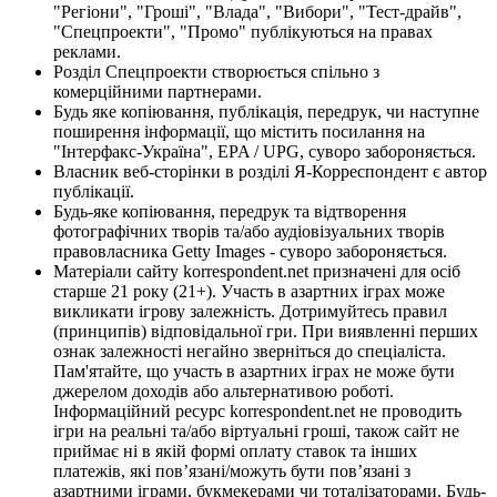
"Регіони", "Гроші", "Влада", "Вибори", "Тест-драйв",
"Спецпроекти", "Промо" публікуються на правах
реклами.
Розділ Спецпроекти створюється спільно з
комерційними партнерами.
Будь яке копіювання, публікація, передрук, чи наступне
поширення інформації, що містить посилання на
"Інтерфакс-Україна", EPA / UPG, суворо забороняється.
Власник веб-сторінки в розділі Я-Корреспондент є автор
публікації.
Будь-яке копіювання, передрук та відтворення
фотографічних творів та/або аудіовізуальних творів
правовласника Getty Images - суворо забороняється.
Матеріали сайту korrespondent.net призначені для осіб
старше 21 року (21+). Участь в азартних іграх може
викликати ігрову залежність. Дотримуйтесь правил
(принципів) відповідальної гри. При виявленні перших
ознак залежності негайно зверніться до спеціаліста.
Пам'ятайте, що участь в азартних іграх не може бути
джерелом доходів або альтернативою роботі.
Інформаційний ресурс korrespondent.net не проводить
ігри на реальні та/або віртуальні гроші, також сайт не
приймає ні в якій формі оплату ставок та інших
платежів, які пов’язані/можуть бути пов’язані з
азартними іграми, букмекерами чи тоталізаторами. Будь-