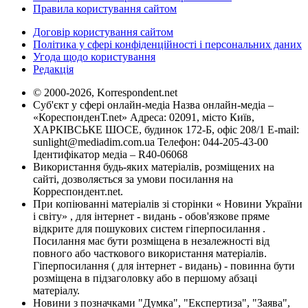
Правила користування сайтом
Договір користування сайтом
Політика у сфері конфіденційності і персональних даних
Угода щодо користування
Редакція
© 2000-2026, Korrespondent.net
Суб'єкт у сфері онлайн-медіа Назва онлайн-медіа –
«КореспонденТ.net» Адреса: 02091, місто Київ,
ХАРКІВСЬКЕ ШОСЕ, будинок 172-Б, офіс 208/1 E-mail:
sunlight@mediadim.com.ua
Телефон: 044-205-43-00
Ідентифікатор медіа – R40-06068
Використання будь-яких матеріалів, розміщених на
сайті, дозволяється за умови посилання на
Корреспондент.net.
При копіюванні матеріалів зі сторінки « Новини України
і світу» , для інтернет - видань - обов'язкове пряме
відкрите для пошукових систем гіперпосилання .
Посилання має бути розміщена в незалежності від
повного або часткового використання матеріалів.
Гіперпосилання ( для інтернет - видань) - повинна бути
розміщена в підзаголовку або в першому абзаці
матеріалу.
Новини з позначками "Думка", "Експертиза", "Заява",