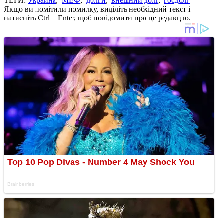
ТЕГИ:
Украина
,
МВФ
,
долги
,
внешний долг
,
госдолг
Якщо ви помітили помилку, виділіть необхідний текст і
натисніть Ctrl + Enter, щоб повідомити про це редакцію.