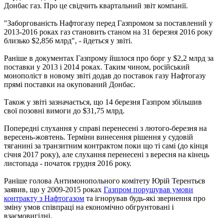
Донбас газ. Про це свідчить квартальний звіт компанії.
"Заборгованість Нафтогазу перед Газпромом за поставлений у
2013-2016 роках газ становить станом на 31 березня 2016 року
близько $2,856 млрд", - йдеться у звіті.
Раніше в документах Газпрому йшлося про борг у $2,2 млрд за
поставки у 2013 і 2014 роках. Таким чином, російський
монополіст в новому звіті додав до поставок газу Нафтогазу
прямі поставки на окупований Донбас.
Також у звіті зазначається, що 14 березня Газпром збільшив
свої позовні вимоги до $31,75 млрд.
Попередні слухання у справі перенесені з лютого-березня на
вересень-жовтень. Терміни винесення рішення у судовій
тяганині за транзитним контрактом поки що ті самі (до кінця
січня 2017 року), але слухання перенесені з вересня на кінець
листопада - початок грудня 2016 року.
Раніше голова Антимонопольного комітету Юрій Терентьєв
заявив, що у 2009-2015 роках
Газпром порушував умови
контракту з Нафтогазом
та ігнорував будь-які звернення про
зміну умов співпраці на економічно обгрунтовані і
взаємовигідні.