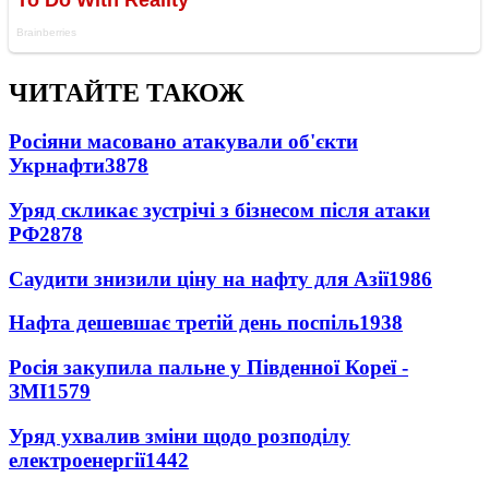
ЧИТАЙТЕ ТАКОЖ
Росіяни масовано атакували об'єкти
Укрнафти
3878
Уряд скликає зустрічі з бізнесом після атаки
РФ
2878
Саудити знизили ціну на нафту для Азії
1986
Нафта дешевшає третій день поспіль
1938
Росія закупила пальне у Південної Кореї -
ЗМІ
1579
Уряд ухвалив зміни щодо розподілу
електроенергії
1442