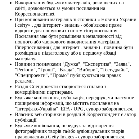
Використання будь-яких матеріалів, розміщених на
сайті, дозволяється за умови посилання на
Корреспондент.net.
При копіюванні матеріалів зі сторінки « Новини України
і світу» , для інтернет - видань - обов'язкове пряме
відкрите для пошукових систем гіперпосилання .
Посилання має бути розміщена в незалежності від
повного або часткового використання матеріалів.
Гіперпосилання ( для інтернет - видань) - повинна бути
розміщена в підзаголовку або в першому абзаці
матеріалу.
Новини з позначками "Думка", "Експертиза", "Заява",
"Регіони", "Гроші", "Влада", "Вибори", "Тест-драйв",
"Спецпроекти", "Промо" публікуються на правах
реклами.
Розділ Спецпроекти створюється спільно з
комерційними партнерами.
Будь яке копіювання, публікація, передрук, чи наступне
поширення інформації, що містить посилання на
"Інтерфакс-Україна", EPA / UPG, суворо забороняється.
Власник веб-сторінки в розділі Я-Корреспондент є автор
публікації.
Будь-яке копіювання, передрук та відтворення
фотографічних творів та/або аудіовізуальних творів
правовласника Getty Images - суворо забороняється.