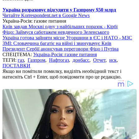
Україна розраховує відсудити у Газпрому $50 млрд
Читайте Korrespondent.net в Google News
Україна-Росія: газове питання
Київ завдав Москві одну з найбільших поразок - Кірбі
Фіцо: Займуся саботажем невдячного Зеленського
Україна готова зайняти місце Угорщини в ЄС і НАТО - МЗС
ЗМІ: Словаччина багатіє на війні і звинувачує Київ
Президент Сербії анонсував переговори Фіцо і Путіна
СПЕЦТЕМА:
Україна-Росія: газове питання
ТЕГИ:
газ
,
Газпром
,
Нафтогаз
,
донбасс
,
Отчет
,
иск
,
ПОСТАВКИ
Якщо ви помітили помилку, виділіть необхідний текст і
натисніть Ctrl + Enter, щоб повідомити про це редакцію.