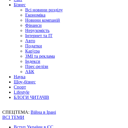
Бізнес
Всі новини розділу
Економіка
Новини компаній
Фінанси
Нерухомість
Інтернет та IT
Авто
Податки
Кар'єра
ЗМІ та реклама
Індекси
Прес-релізи
АБК
Наука
Шоу-бізнес
Спорт
Lifestyle
БЛОГИ ЧИТАЧІВ
СПЕЦТЕМА:
Війна в Ірані
ВСІ ТЕМИ
Вступ України в ЄС