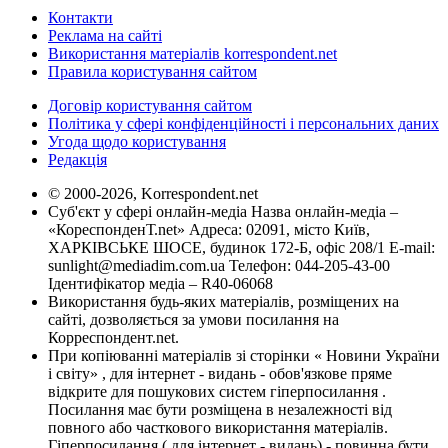
Контакти
Реклама на сайті
Використання матеріалів korrespondent.net
Правила користування сайтом
Договір користування сайтом
Політика у сфері конфіденційності і персональних даних
Угода щодо користування
Редакція
© 2000-2026, Korrespondent.net
Суб'єкт у сфері онлайн-медіа Назва онлайн-медіа –
«КореспонденТ.net» Адреса: 02091, місто Київ,
ХАРКІВСЬКЕ ШОСЕ, будинок 172-Б, офіс 208/1 E-mail:
sunlight@mediadim.com.ua
Телефон: 044-205-43-00
Ідентифікатор медіа – R40-06068
Використання будь-яких матеріалів, розміщених на
сайті, дозволяється за умови посилання на
Корреспондент.net.
При копіюванні матеріалів зі сторінки « Новини України
і світу» , для інтернет - видань - обов'язкове пряме
відкрите для пошукових систем гіперпосилання .
Посилання має бути розміщена в незалежності від
повного або часткового використання матеріалів.
Гіперпосилання ( для інтернет - видань) - повинна бути