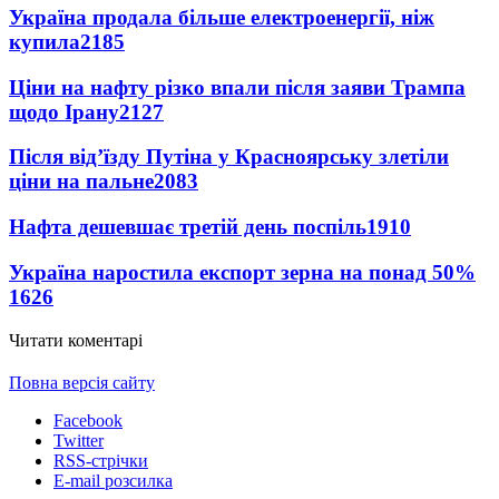
Україна продала більше електроенергії, ніж
купила
2185
Ціни на нафту різко впали після заяви Трампа
щодо Ірану
2127
Після від’їзду Путіна у Красноярську злетіли
ціни на пальне
2083
Нафта дешевшає третій день поспіль
1910
Україна наростила експорт зерна на понад 50%
1626
Читати коментарі
Повна версія сайту
Facebook
Twitter
RSS-стрічки
E-mail розсилка