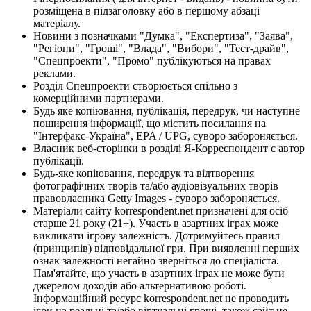
розміщена в підзаголовку або в першому абзаці
матеріалу.
Новини з позначками "Думка", "Експертиза", "Заява",
"Регіони", "Гроші", "Влада", "Вибори", "Тест-драйв",
"Спецпроекти", "Промо" публікуються на правах
реклами.
Розділ Спецпроекти створюється спільно з
комерційними партнерами.
Будь яке копіювання, публікація, передрук, чи наступне
поширення інформації, що містить посилання на
"Інтерфакс-Україна", EPA / UPG, суворо забороняється.
Власник веб-сторінки в розділі Я-Корреспондент є автор
публікації.
Будь-яке копіювання, передрук та відтворення
фотографічних творів та/або аудіовізуальних творів
правовласника Getty Images - суворо забороняється.
Матеріали сайту korrespondent.net призначені для осіб
старше 21 року (21+). Участь в азартних іграх може
викликати ігрову залежність. Дотримуйтесь правил
(принципів) відповідальної гри. При виявленні перших
ознак залежності негайно зверніться до спеціаліста.
Пам'ятайте, що участь в азартних іграх не може бути
джерелом доходів або альтернативою роботі.
Інформаційний ресурс korrespondent.net не проводить
ігри на реальні та/або віртуальні гроші, також сайт не