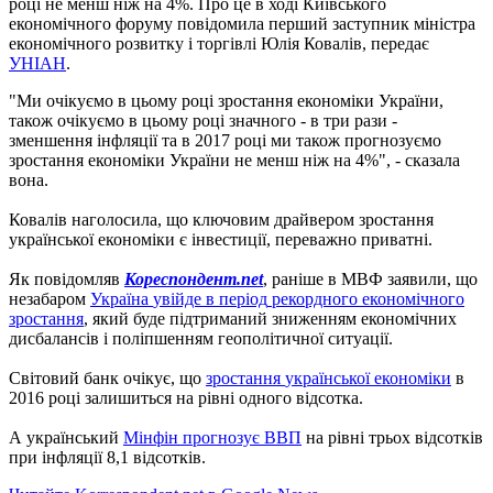
році не менш ніж на 4%.
Про це в ході Київського
економічного форуму повідомила перший заступник міністра
економічного розвитку і торгівлі Юлія Ковалів, передає
УНІАН
.
"Ми очікуємо в цьому році зростання економіки України,
також очікуємо в цьому році значного - в три рази -
зменшення інфляції та в 2017 році ми також прогнозуємо
зростання економіки України не менш ніж на 4%", - сказала
вона.
Ковалів наголосила, що ключовим драйвером зростання
української економіки є інвестиції, переважно приватні.
Як повідомляв
Кореспондент.net
, раніше в МВФ заявили,
що
незабаром
Україна
увійде
в
період
рекордного
економічного
зростання
,
який
буде
підтриманий
зниженням
економічних
дисбалансів
і
поліпшенням
геополітичної
ситуації
.
Світовий банк очікує
,
що
зростання
української
економіки
в
2016 році
залишиться
на
рівні
одного
відсотка
.
А
український
Мінфін
прогнозує
ВВП
на
рівні
трьох
відсотків
при
інфляції
8,1
відсотків
.