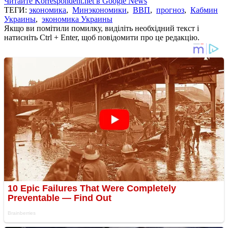
Читайте Korrespondent.net в Google News
ТЕГИ:
экономика
,
Минэкономики
,
ВВП
,
прогноз
,
Кабмин
Украины
,
экономика Украины
Якщо ви помітили помилку, виділіть необхідний текст і
натисніть Ctrl + Enter, щоб повідомити про це редакцію.