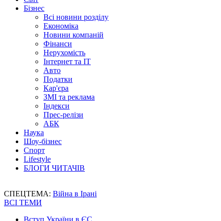
Бізнес
Всі новини розділу
Економіка
Новини компаній
Фінанси
Нерухомість
Інтернет та IT
Авто
Податки
Кар'єра
ЗМІ та реклама
Індекси
Прес-релізи
АБК
Наука
Шоу-бізнес
Спорт
Lifestyle
БЛОГИ ЧИТАЧІВ
СПЕЦТЕМА:
Війна в Ірані
ВСІ ТЕМИ
Вступ України в ЄС