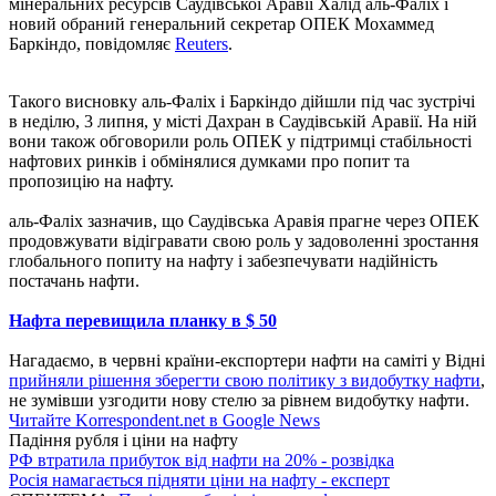
мінеральних ресурсів Саудівської Аравії Халід аль-Фаліх і
новий обраний генеральний секретар ОПЕК Мохаммед
Баркіндо, повідомляє
Reuters
.
Такого висновку аль-Фаліх і Баркіндо дійшли під час зустрічі
в неділю, 3 липня, у місті Дахран в Саудівській Аравії. На ній
вони також обговорили роль ОПЕК у підтримці стабільності
нафтових ринків і обмінялися думками про попит та
пропозицію на нафту.
аль-Фаліх зазначив, що Саудівська Аравія прагне через ОПЕК
продовжувати відігравати свою роль у задоволенні зростання
глобального попиту на нафту і забезпечувати надійність
постачань нафти.
Нафта перевищила планку в $ 50
Нагадаємо, в червні країни-експортери нафти на саміті у Відні
прийняли рішення зберегти свою політику з видобутку нафти
,
не зумівши узгодити нову стелю за рівнем видобутку нафти.
Читайте Korrespondent.net в Google News
Падіння рубля і ціни на нафту
РФ втратила прибуток від нафти на 20% - розвідка
Росія намагається підняти ціни на нафту - експерт