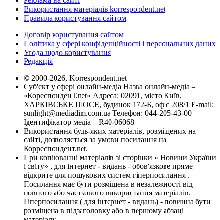
Реклама на сайті
Використання матеріалів korrespondent.net
Правила користування сайтом
Договір користування сайтом
Політика у сфері конфіденційності і персональних даних
Угода щодо користування
Редакція
© 2000-2026, Korrespondent.net
Суб'єкт у сфері онлайн-медіа Назва онлайн-медіа –
«КореспонденТ.net» Адреса: 02091, місто Київ,
ХАРКІВСЬКЕ ШОСЕ, будинок 172-Б, офіс 208/1 E-mail:
sunlight@mediadim.com.ua
Телефон: 044-205-43-00
Ідентифікатор медіа – R40-06068
Використання будь-яких матеріалів, розміщених на
сайті, дозволяється за умови посилання на
Корреспондент.net.
При копіюванні матеріалів зі сторінки « Новини України
і світу» , для інтернет - видань - обов'язкове пряме
відкрите для пошукових систем гіперпосилання .
Посилання має бути розміщена в незалежності від
повного або часткового використання матеріалів.
Гіперпосилання ( для інтернет - видань) - повинна бути
розміщена в підзаголовку або в першому абзаці
матеріалу.