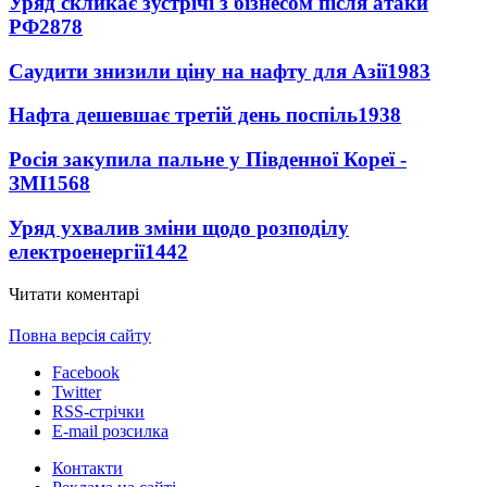
Уряд скликає зустрічі з бізнесом після атаки
РФ
2878
Саудити знизили ціну на нафту для Азії
1983
Нафта дешевшає третій день поспіль
1938
Росія закупила пальне у Південної Кореї -
ЗМІ
1568
Уряд ухвалив зміни щодо розподілу
електроенергії
1442
Читати коментарі
Повна версія сайту
Facebook
Twitter
RSS-стрічки
E-mail розсилка
Контакти