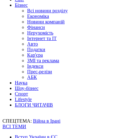
Бізнес
Всі новини розділу
Економіка
Новини компаній
Фінанси
Нерухомість
Інтернет та IT
Авто
Податки
Кар'єра
ЗМІ та реклама
Індекси
Прес-релізи
АБК
Наука
Шоу-бізнес
Спорт
Lifestyle
БЛОГИ ЧИТАЧІВ
СПЕЦТЕМА:
Війна в Ірані
ВСІ ТЕМИ
Вступ України в ЄС