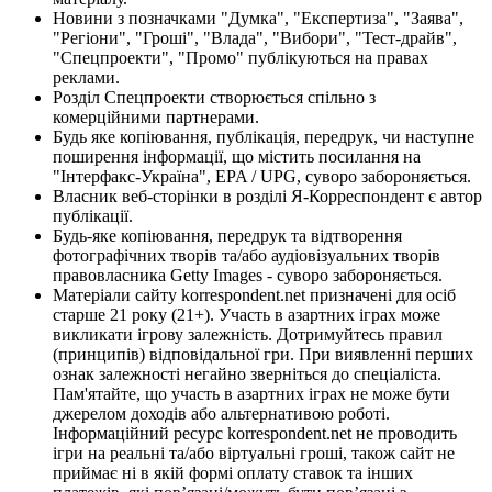
Новини з позначками "Думка", "Експертиза", "Заява",
"Регіони", "Гроші", "Влада", "Вибори", "Тест-драйв",
"Спецпроекти", "Промо" публікуються на правах
реклами.
Розділ Спецпроекти створюється спільно з
комерційними партнерами.
Будь яке копіювання, публікація, передрук, чи наступне
поширення інформації, що містить посилання на
"Інтерфакс-Україна", EPA / UPG, суворо забороняється.
Власник веб-сторінки в розділі Я-Корреспондент є автор
публікації.
Будь-яке копіювання, передрук та відтворення
фотографічних творів та/або аудіовізуальних творів
правовласника Getty Images - суворо забороняється.
Матеріали сайту korrespondent.net призначені для осіб
старше 21 року (21+). Участь в азартних іграх може
викликати ігрову залежність. Дотримуйтесь правил
(принципів) відповідальної гри. При виявленні перших
ознак залежності негайно зверніться до спеціаліста.
Пам'ятайте, що участь в азартних іграх не може бути
джерелом доходів або альтернативою роботі.
Інформаційний ресурс korrespondent.net не проводить
ігри на реальні та/або віртуальні гроші, також сайт не
приймає ні в якій формі оплату ставок та інших