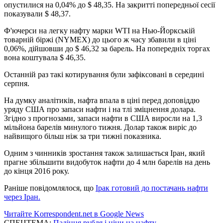
опустилися на 0,04% до $ 48,35. На закритті попередньої сесії
показували $ 48,37.
Ф'ючерси на легку нафту марки WTI на Нью-Йоркській
товарній біржі (NYMEX) до цього ж часу збавили в ціні
0,06%, дійшовши до $ 46,32 за барель. На попередніх торгах
вона коштувала $ 46,35.
Останній раз такі котирування були зафіксовані в середині
серпня.
На думку аналітиків, нафта впала в ціні перед доповіддю
уряду США про запаси нафти і на тлі зміцнення долара.
Згідно з прогнозами, запаси нафти в США виросли на 1,3
мільйона барелів минулого тижня. Долар також виріс до
найвищого більш ніж за три тижні показника.
Одним з чинників зростання також залишається Іран, який
прагне збільшити видобуток нафти до 4 млн барелів на день
до кінця 2016 року.
Раніше повідомлялося, що
Ірак готовий до постачань нафти
через Іран.
Читайте Korrespondent.net в Google News
СПЕЦТЕМА:
Падіння рубля і ціни на нафту