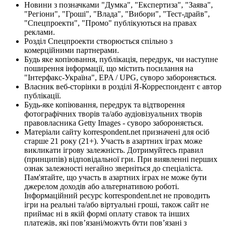
Новини з позначками "Думка", "Експертиза", "Заява",
"Регіони", "Гроші", "Влада", "Вибори", "Тест-драйв",
"Спецпроекти", "Промо" публікуються на правах
реклами.
Розділ Спецпроекти створюється спільно з
комерційними партнерами.
Будь яке копіювання, публікація, передрук, чи наступне
поширення інформації, що містить посилання на
"Інтерфакс-Україна", EPA / UPG, суворо забороняється.
Власник веб-сторінки в розділі Я-Корреспондент є автор
публікації.
Будь-яке копіювання, передрук та відтворення
фотографічних творів та/або аудіовізуальних творів
правовласника Getty Images - суворо забороняється.
Матеріали сайту korrespondent.net призначені для осіб
старше 21 року (21+). Участь в азартних іграх може
викликати ігрову залежність. Дотримуйтесь правил
(принципів) відповідальної гри. При виявленні перших
ознак залежності негайно зверніться до спеціаліста.
Пам'ятайте, що участь в азартних іграх не може бути
джерелом доходів або альтернативою роботі.
Інформаційний ресурс korrespondent.net не проводить
ігри на реальні та/або віртуальні гроші, також сайт не
приймає ні в якій формі оплату ставок та інших
платежів, які пов’язані/можуть бути пов’язані з