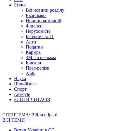
Бізнес
Всі новини розділу
Економіка
Новини компаній
Фінанси
Нерухомість
Інтернет та IT
Авто
Податки
Кар'єра
ЗМІ та реклама
Індекси
Прес-релізи
АБК
Наука
Шоу-бізнес
Спорт
Lifestyle
БЛОГИ ЧИТАЧІВ
СПЕЦТЕМА:
Війна в Ірані
ВСІ ТЕМИ
Вступ України в ЄС