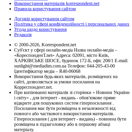
Використання матеріалів korrespondent.net
Правила користування сайтом
Договір користування сайтом
Політика у сфері конфіденційності і персональних даних
Угода щодо користування
Редакція
© 2000-2026, Korrespondent.net
Суб'єкт у сфері онлайн-медіа Назва онлайн-медіа –
«КореспонденТ.net» Адреса: 02091, місто Київ,
ХАРКІВСЬКЕ ШОСЕ, будинок 172-Б, офіс 208/1 E-mail:
sunlight@mediadim.com.ua
Телефон: 044-205-43-00
Ідентифікатор медіа – R40-06068
Використання будь-яких матеріалів, розміщених на
сайті, дозволяється за умови посилання на
Корреспондент.net.
При копіюванні матеріалів зі сторінки « Новини України
і світу» , для інтернет - видань - обов'язкове пряме
відкрите для пошукових систем гіперпосилання .
Посилання має бути розміщена в незалежності від
повного або часткового використання матеріалів.
Гіперпосилання ( для інтернет - видань) - повинна бути
розміщена в підзаголовку або в першому абзаці
матеріалу.