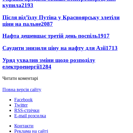
купила
2193
Після від’їзду Путіна у Красноярську злетіли
ціни на пальне
2087
Нафта дешевшає третій день поспіль
1917
Саудити знизили ціну на нафту для Азії
1713
Уряд ухвалив зміни щодо розподілу
електроенергії
1284
Читати коментарі
Повна версія сайту
Facebook
Twitter
RSS-стрічки
E-mail розсилка
Контакти
Реклама на сайті