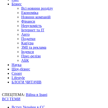
Бізнес
Всі новини розділу
Економіка
Новини компаній
Фінанси
Нерухомість
Інтернет та IT
Авто
Податки
Кар'єра
ЗМІ та реклама
Індекси
Прес-релізи
АБК
Наука
Шоу-бізнес
Спорт
Lifestyle
БЛОГИ ЧИТАЧІВ
СПЕЦТЕМА:
Війна в Ірані
ВСІ ТЕМИ
Вступ України в ЄС