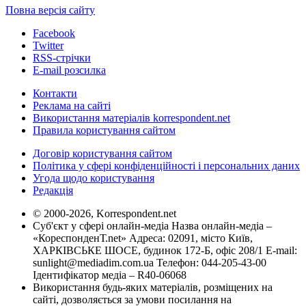
Повна версія сайту
Facebook
Twitter
RSS-стрічки
E-mail розсилка
Контакти
Реклама на сайті
Використання матеріалів korrespondent.net
Правила користування сайтом
Договір користування сайтом
Політика у сфері конфіденційності і персональних даних
Угода щодо користування
Редакція
© 2000-2026, Korrespondent.net
Суб'єкт у сфері онлайн-медіа Назва онлайн-медіа –
«КореспонденТ.net» Адреса: 02091, місто Київ,
ХАРКІВСЬКЕ ШОСЕ, будинок 172-Б, офіс 208/1 E-mail:
sunlight@mediadim.com.ua
Телефон: 044-205-43-00
Ідентифікатор медіа – R40-06068
Використання будь-яких матеріалів, розміщених на
сайті, дозволяється за умови посилання на