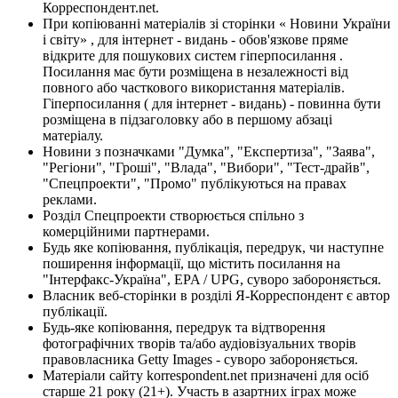
Корреспондент.net.
При копіюванні матеріалів зі сторінки « Новини України
і світу» , для інтернет - видань - обов'язкове пряме
відкрите для пошукових систем гіперпосилання .
Посилання має бути розміщена в незалежності від
повного або часткового використання матеріалів.
Гіперпосилання ( для інтернет - видань) - повинна бути
розміщена в підзаголовку або в першому абзаці
матеріалу.
Новини з позначками "Думка", "Експертиза", "Заява",
"Регіони", "Гроші", "Влада", "Вибори", "Тест-драйв",
"Спецпроекти", "Промо" публікуються на правах
реклами.
Розділ Спецпроекти створюється спільно з
комерційними партнерами.
Будь яке копіювання, публікація, передрук, чи наступне
поширення інформації, що містить посилання на
"Інтерфакс-Україна", EPA / UPG, суворо забороняється.
Власник веб-сторінки в розділі Я-Корреспондент є автор
публікації.
Будь-яке копіювання, передрук та відтворення
фотографічних творів та/або аудіовізуальних творів
правовласника Getty Images - суворо забороняється.
Матеріали сайту korrespondent.net призначені для осіб
старше 21 року (21+). Участь в азартних іграх може