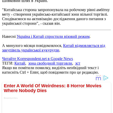
Шовковий шлях в Україні.
"Китайська сторона запропонувала на робочому рівні амбітну
мету - створення українсько-китайської зони вільної торгівлі.
Сподіваємося на активізацію дослідження даного питання з
української сторони", - сказав він.
Навесні
Україна і Китай спростили візовий режим
.
А минулого місяця повідомлялося,
Китай відмовляється від
закупівель української кукурудзи
.
Читайте Korrespondent.net в Google News
ТЕГИ:
Китай
,
зона свободной торговли
,
зст
Якщо ви помітили помилку, виділіть необхідний текст і
натисніть Ctrl + Enter, щоб повідомити про це редакцію.