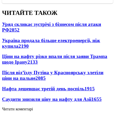
ЧИТАЙТЕ ТАКОЖ
Уряд скликає зустрічі з бізнесом після атаки
РФ
2852
Україна продала більше електроенергії, ніж
купила
2190
Ціни на нафту різко впали після заяви Трампа
щодо Ірану
2133
Після від’їзду Путіна у Красноярську злетіли
ціни на пальне
2085
Нафта дешевшає третій день поспіль
1915
Саудити знизили ціну на нафту для Азії
1655
Читати коментарі