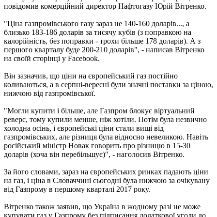
повідомив комерційний директор Нафтогазу Юрій Вітренко.
"Ціна газпромівського газу зараз не 140-160 доларів..., а
близько 183-186 доларів за тисячу кубів (з поправкою на
калорійність, без поправки - трохи більше 178 доларів). А з
першого кварталу буде 200-210 доларів", - написав Вітренко
на своїй сторінці у Facebook.
Він зазначив, що ціни на європейський газ постійно
коливаються, а в серпні-вересні були значні поставки за ціною,
нижчою від газпромівської.
"Могли купити і більше, але Газпром блокує віртуальний
реверс, тому купили менше, ніж хотіли. Потім була незвично
холодна осінь, і європейські ціни стали вищі від
газпромівських, але різниця була відносно невеликою. Навіть
російський міністр Новак говорить про різницю в 15-30
доларів (хоча він перебільшує)", - наголосив Вітренко.
За його словами, зараз на європейських ринках падають ціни
на газ, і ціна в Словаччині сьогодні була нижчою за очікувану
від Газпрому в першому кварталі 2017 року.
Вітренко також заявив, що Україна в жодному разі не може
купувати газ у Газпрому без підписання додаткової угоди до