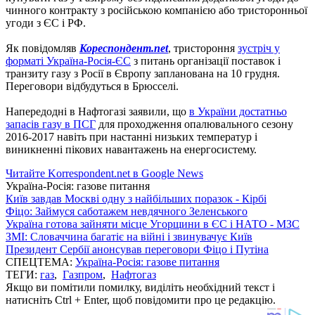
чинного контракту з російською компанією або тристоронньої
угоди з ЄС і РФ.
Як повідомляв
Кореспондент.net
, тристороння
зустріч у
форматі Україна-Росія-ЄС
з питань організації поставок і
транзиту газу з Росії в Європу запланована на 10 грудня.
Переговори відбудуться в Брюсселі.
Напередодні в Нафтогазі заявили, що
в України достатньо
запасів газу в ПСГ
для проходження опалювального сезону
2016-2017 навіть при настанні низьких температур і
виникненні пікових навантажень на енергосистему.
Читайте Korrespondent.net в Google News
Україна-Росія: газове питання
Київ завдав Москві одну з найбільших поразок - Кірбі
Фіцо: Займуся саботажем невдячного Зеленського
Україна готова зайняти місце Угорщини в ЄС і НАТО - МЗС
ЗМІ: Словаччина багатіє на війні і звинувачує Київ
Президент Сербії анонсував переговори Фіцо і Путіна
СПЕЦТЕМА:
Україна-Росія: газове питання
ТЕГИ:
газ
,
Газпром
,
Нафтогаз
Якщо ви помітили помилку, виділіть необхідний текст і
натисніть Ctrl + Enter, щоб повідомити про це редакцію.