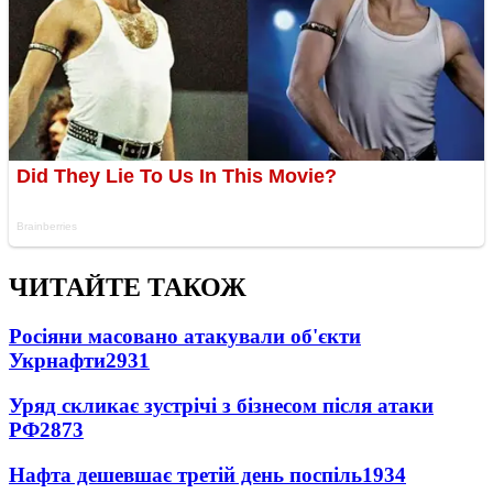
ЧИТАЙТЕ ТАКОЖ
Росіяни масовано атакували об'єкти
Укрнафти
2931
Уряд скликає зустрічі з бізнесом після атаки
РФ
2873
Нафта дешевшає третій день поспіль
1934