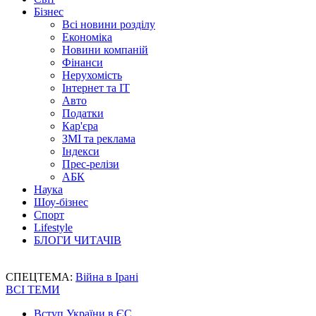
Бізнес
Всі новини розділу
Економіка
Новини компаній
Фінанси
Нерухомість
Інтернет та IT
Авто
Податки
Кар'єра
ЗМІ та реклама
Індекси
Прес-релізи
АБК
Наука
Шоу-бізнес
Спорт
Lifestyle
БЛОГИ ЧИТАЧІВ
СПЕЦТЕМА:
Війна в Ірані
ВСІ ТЕМИ
Вступ України в ЄС