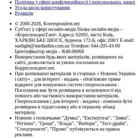
Політика у сфері конфіденційності і персональних даних
Угода щодо користування
Редакція
© 2000-2026, Korrespondent.net
Суб'єкт у сфері онлайн-медіа Назва онлайн-медіа –
«КореспонденТ.net» Адреса: 02091, місто Київ,
ХАРКІВСЬКЕ ШОСЕ, будинок 172-Б, офіс 208/1 E-mail:
sunlight@mediadim.com.ua
Телефон: 044-205-43-00
Ідентифікатор медіа – R40-06068
Використання будь-яких матеріалів, розміщених на
сайті, дозволяється за умови посилання на
Корреспондент.net.
При копіюванні матеріалів зі сторінки « Новини України
і світу» , для інтернет - видань - обов'язкове пряме
відкрите для пошукових систем гіперпосилання .
Посилання має бути розміщена в незалежності від
повного або часткового використання матеріалів.
Гіперпосилання ( для інтернет - видань) - повинна бути
розміщена в підзаголовку або в першому абзаці
матеріалу.
Новини з позначками "Думка", "Експертиза", "Заява",
"Регіони", "Гроші", "Влада", "Вибори", "Тест-драйв",
"Спецпроекти", "Промо" публікуються на правах
реклами.