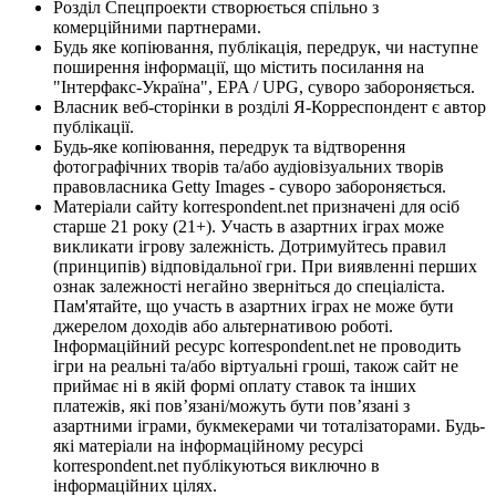
Розділ Спецпроекти створюється спільно з
комерційними партнерами.
Будь яке копіювання, публікація, передрук, чи наступне
поширення інформації, що містить посилання на
"Інтерфакс-Україна", EPA / UPG, суворо забороняється.
Власник веб-сторінки в розділі Я-Корреспондент є автор
публікації.
Будь-яке копіювання, передрук та відтворення
фотографічних творів та/або аудіовізуальних творів
правовласника Getty Images - суворо забороняється.
Матеріали сайту korrespondent.net призначені для осіб
старше 21 року (21+). Участь в азартних іграх може
викликати ігрову залежність. Дотримуйтесь правил
(принципів) відповідальної гри. При виявленні перших
ознак залежності негайно зверніться до спеціаліста.
Пам'ятайте, що участь в азартних іграх не може бути
джерелом доходів або альтернативою роботі.
Інформаційний ресурс korrespondent.net не проводить
ігри на реальні та/або віртуальні гроші, також сайт не
приймає ні в якій формі оплату ставок та інших
платежів, які пов’язані/можуть бути пов’язані з
азартними іграми, букмекерами чи тоталізаторами. Будь-
які матеріали на інформаційному ресурсі
korrespondent.net публікуються виключно в
інформаційних цілях.