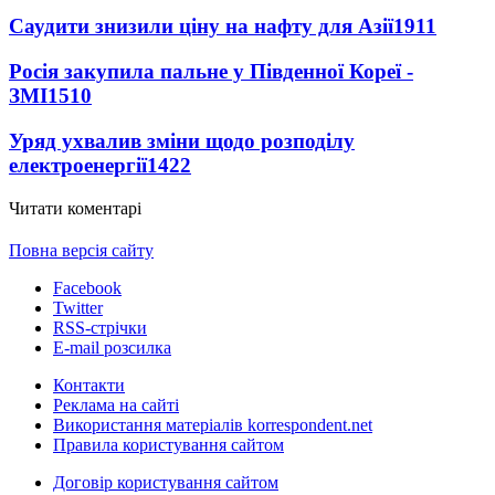
Саудити знизили ціну на нафту для Азії
1911
Росія закупила пальне у Південної Кореї -
ЗМІ
1510
Уряд ухвалив зміни щодо розподілу
електроенергії
1422
Читати коментарі
Повна версія сайту
Facebook
Twitter
RSS-стрічки
E-mail розсилка
Контакти
Реклама на сайті
Використання матеріалів korrespondent.net
Правила користування сайтом
Договір користування сайтом