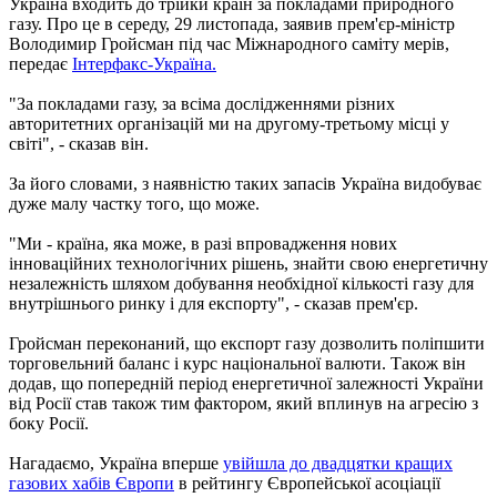
Україна входить до трійки країн за покладами природного
газу. Про це в середу, 29 листопада, заявив прем'єр-міністр
Володимир Гройсман під час Міжнародного саміту мерів,
передає
Інтерфакс-Україна.
"За покладами газу, за всіма дослідженнями різних
авторитетних організацій ми на другому-третьому місці у
світі", - сказав він.
За його словами, з наявністю таких запасів Україна видобуває
дуже малу частку того, що може.
"Ми - країна, яка може, в разі впровадження нових
інноваційних технологічних рішень, знайти свою енергетичну
незалежність шляхом добування необхідної кількості газу для
внутрішнього ринку і для експорту", - сказав прем'єр.
Гройсман переконаний, що експорт газу дозволить поліпшити
торговельний баланс і курс національної валюти. Також він
додав, що попередній період енергетичної залежності України
від Росії став також тим фактором, який вплинув на агресію з
боку Росії.
Нагадаємо, Україна вперше
увійшла до двадцятки кращих
газових хабів Європи
в рейтингу Європейської асоціації