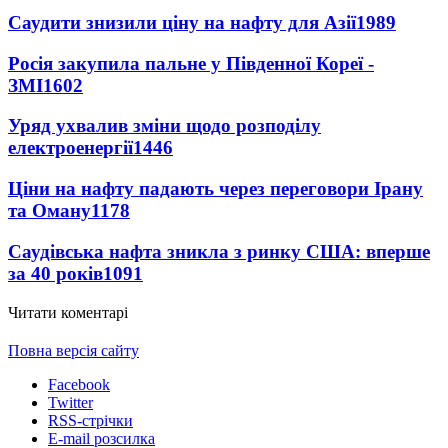
Саудити знизили ціну на нафту для Азії
1989
Росія закупила пальне у Південної Кореї -
ЗМІ
1602
Уряд ухвалив зміни щодо розподілу
електроенергії
1446
Ціни на нафту падають через переговори Ірану
та Оману
1178
Саудівська нафта зникла з ринку США: вперше
за 40 років
1091
Читати коментарі
Повна версія сайту
Facebook
Twitter
RSS-стрічки
E-mail розсилка