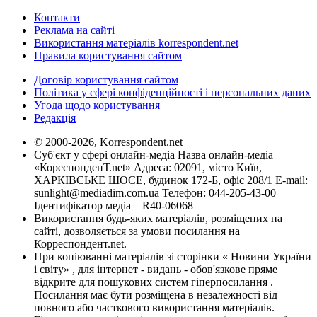
Контакти
Реклама на сайті
Використання матеріалів korrespondent.net
Правила користування сайтом
Договір користування сайтом
Політика у сфері конфіденційності і персональних даних
Угода щодо користування
Редакція
© 2000-2026, Korrespondent.net
Суб'єкт у сфері онлайн-медіа Назва онлайн-медіа –
«КореспонденТ.net» Адреса: 02091, місто Київ,
ХАРКІВСЬКЕ ШОСЕ, будинок 172-Б, офіс 208/1 E-mail:
sunlight@mediadim.com.ua
Телефон: 044-205-43-00
Ідентифікатор медіа – R40-06068
Використання будь-яких матеріалів, розміщених на
сайті, дозволяється за умови посилання на
Корреспондент.net.
При копіюванні матеріалів зі сторінки « Новини України
і світу» , для інтернет - видань - обов'язкове пряме
відкрите для пошукових систем гіперпосилання .
Посилання має бути розміщена в незалежності від
повного або часткового використання матеріалів.