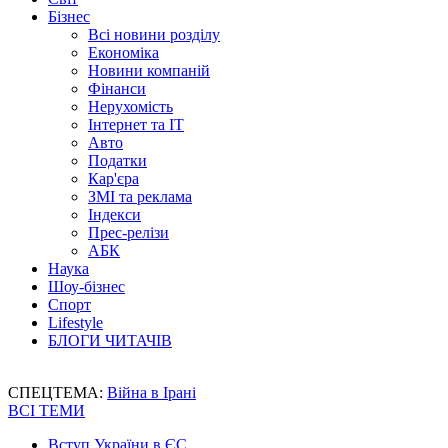
Бізнес
Всі новини розділу
Економіка
Новини компаній
Фінанси
Нерухомість
Інтернет та IT
Авто
Податки
Кар'єра
ЗМІ та реклама
Індекси
Прес-релізи
АБК
Наука
Шоу-бізнес
Спорт
Lifestyle
БЛОГИ ЧИТАЧІВ
СПЕЦТЕМА:
Війна в Ірані
ВСІ ТЕМИ
Вступ України в ЄС