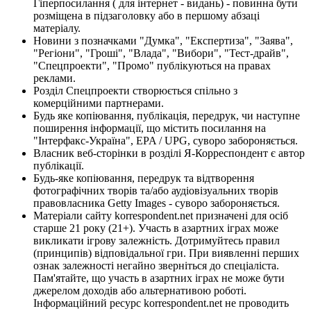
Гіперпосилання ( для інтернет - видань) - повинна бути
розміщена в підзаголовку або в першому абзаці
матеріалу.
Новини з позначками "Думка", "Експертиза", "Заява",
"Регіони", "Гроші", "Влада", "Вибори", "Тест-драйв",
"Спецпроекти", "Промо" публікуються на правах
реклами.
Розділ Спецпроекти створюється спільно з
комерційними партнерами.
Будь яке копіювання, публікація, передрук, чи наступне
поширення інформації, що містить посилання на
"Інтерфакс-Україна", EPA / UPG, суворо забороняється.
Власник веб-сторінки в розділі Я-Корреспондент є автор
публікації.
Будь-яке копіювання, передрук та відтворення
фотографічних творів та/або аудіовізуальних творів
правовласника Getty Images - суворо забороняється.
Матеріали сайту korrespondent.net призначені для осіб
старше 21 року (21+). Участь в азартних іграх може
викликати ігрову залежність. Дотримуйтесь правил
(принципів) відповідальної гри. При виявленні перших
ознак залежності негайно зверніться до спеціаліста.
Пам'ятайте, що участь в азартних іграх не може бути
джерелом доходів або альтернативою роботі.
Інформаційний ресурс korrespondent.net не проводить