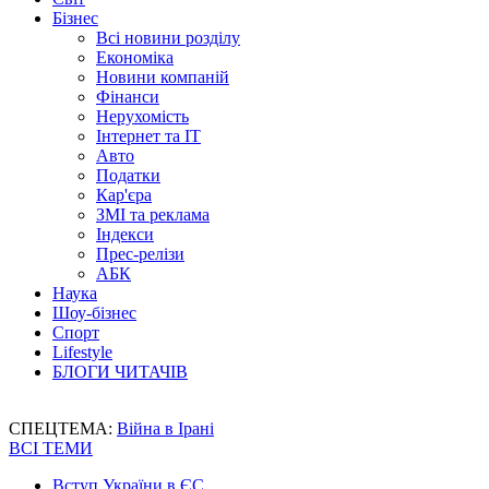
Бізнес
Всі новини розділу
Економіка
Новини компаній
Фінанси
Нерухомість
Інтернет та IT
Авто
Податки
Кар'єра
ЗМІ та реклама
Індекси
Прес-релізи
АБК
Наука
Шоу-бізнес
Спорт
Lifestyle
БЛОГИ ЧИТАЧІВ
СПЕЦТЕМА:
Війна в Ірані
ВСІ ТЕМИ
Вступ України в ЄС