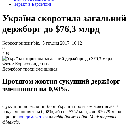
Теракт в Барселоні
Україна скоротила загальний
держборг до $76,3 млрд
Корреспондент.biz, 5 грудня 2017, 16:12
0
499
Фото: Корреспондент.net
Держборг трохи зменшився
Протягом жовтня сукупний держборг
зменшився на 0,98%.
Сукупний державний борг України протягом жовтня 2017
року зменшився на 0,98%, або на $752 млн, - до $76,29 млрд.
Про це
повідомляється
на
офіційному сайті Міністерства
фінансів
.