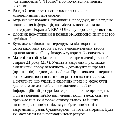
"Спецпроекти", "Промо" публікуються на правах
реклами.
Розділ Спецпроекти створюється спільно з
комерційними партнерами.
Будь яке копіювання, публікація, передрук, чи наступне
поширення інформації, що містить посилання на
"Інтерфакс-Україна", EPA / UPG, суворо забороняється.
Власник веб-сторінки в розділі Я-Корреспондент є автор
публікації.
Будь-яке копіювання, передрук та відтворення
фотографічних творів та/або аудіовізуальних творів
правовласника Getty Images - суворо забороняється.
Матеріали сайту korrespondent.net призначені для осіб
старше 21 року (21+). Участь в азартних іграх може
викликати ігрову залежність. Дотримуйтесь правил
(принципів) відповідальної гри. При виявленні перших
ознак залежності негайно зверніться до спеціаліста.
Пам'ятайте, що участь в азартних іграх не може бути
джерелом доходів або альтернативою роботі.
Інформаційний ресурс korrespondent.net не проводить
ігри на реальні та/або віртуальні гроші, також сайт не
приймає ні в якій формі оплату ставок та інших
платежів, які пов’язані/можуть бути пов’язані з
азартними іграми, букмекерами чи тоталізаторами. Будь-
які матеріали на інформаційному ресурсі