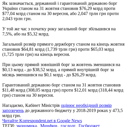
Як зазначається, державний і гарантований державою борг
України станом на 31 жовтня становив $76,29 млрд проти
$77,04 млрд станом на 30 вересня, або 2,047 трлн грн проти
2,043 трлн грн.
У той же час з початку року загальний борг збільшився на
7,5%, або на $5,32 млрд.
Загальний розмір прямого держборгу станом на кінець жовтня
становив $64,81 млрд (1,739 трлн грн) проти $65,03 млрд
(1,725 ​​трлн грн) на кінець вересня.
При цьому прямий зовнішній борг за жовтень зменшився на
$0,13 млрд - до $38,52 млрд, а прямий внутрішній борг за
місяць зменшився на $0,1 млрд - до $26,29 млрд.
Гарантований державою борг станом на 31 жовтня становив
$11,48 млрд (308,05 млрд грн) проти $12,01 млрд (318,44 млрд
грн) станом на 30 вересня.
Нагадаємо, Кабінет Міністрів
оцінює необхідний розмір
запозичень
до державного бюджету у 2018-2019 роках у 473,5
млрд грн.
Читайте Korrespondent.net в Google News
ТЕГИ:
экономика
,
Минфин
,
госдолг
,
Госбюджет