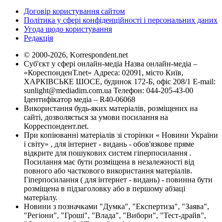
Договір користування сайтом
Політика у сфері конфіденційності і персональних даних
Угода щодо користування
Редакція
© 2000-2026, Korrespondent.net
Суб'єкт у сфері онлайн-медіа Назва онлайн-медіа –
«КореспонденТ.net» Адреса: 02091, місто Київ,
ХАРКІВСЬКЕ ШОСЕ, будинок 172-Б, офіс 208/1 E-mail:
sunlight@mediadim.com.ua
Телефон: 044-205-43-00
Ідентифікатор медіа – R40-06068
Використання будь-яких матеріалів, розміщених на
сайті, дозволяється за умови посилання на
Корреспондент.net.
При копіюванні матеріалів зі сторінки « Новини України
і світу» , для інтернет - видань - обов'язкове пряме
відкрите для пошукових систем гіперпосилання .
Посилання має бути розміщена в незалежності від
повного або часткового використання матеріалів.
Гіперпосилання ( для інтернет - видань) - повинна бути
розміщена в підзаголовку або в першому абзаці
матеріалу.
Новини з позначками "Думка", "Експертиза", "Заява",
"Регіони", "Гроші", "Влада", "Вибори", "Тест-драйв",