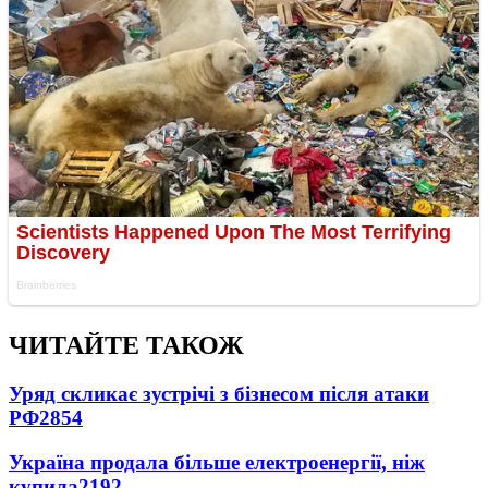
ЧИТАЙТЕ ТАКОЖ
Уряд скликає зустрічі з бізнесом після атаки
РФ
2854
Україна продала більше електроенергії, ніж
купила
2192