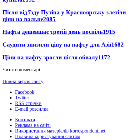
Після від’їзду Путіна у Красноярську злетіли
ціни на пальне
2085
Нафта дешевшає третій день поспіль
1915
Саудити знизили ціну на нафту для Азії
1682
Ціни на нафту зросли після обвалу
1172
Читати коментарі
Повна версія сайту
Facebook
Twitter
RSS-стрічки
E-mail розсилка
Контакти
Реклама на сайті
Використання матеріалів korrespondent.net
Правила користування сайтом